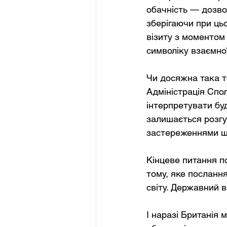
обачність — дозво
зберігаючи при цьо
візиту з моментом
символіку взаємної
Чи досяжна така то
Адміністрація Спол
інтерпретувати буд
залишається розгу
застереженнями щ
Кінцеве питання по
тому, яке посланн
світу. Державний в
І наразі Британія 