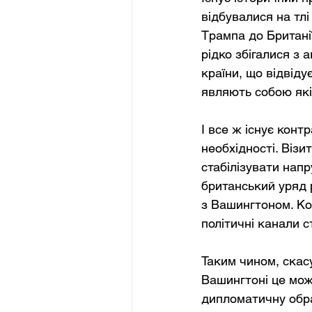
відбувалися на тлі
Трампа до Британі
рідко збігалися з 
країни, що відвіду
являють собою які
І все ж існує конт
необхідності. Віз
стабілізувати напр
британський уряд 
з Вашингтоном. Кор
політичні канали 
Таким чином, скасу
Вашингтоні це мож
дипломатичну обра