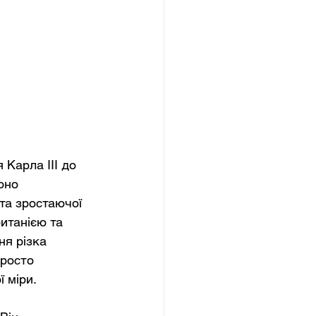
 Карла III до 
оно 
та зростаючої 
итанією та 
я різка 
росто 
 міри.