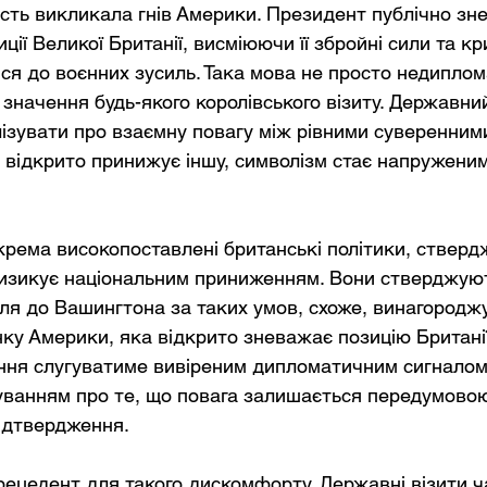
сть викликала гнів Америки. Президент публічно зн
ції Великої Британії, висміюючи її збройні сили та кр
ся до воєнних зусиль. Така мова не просто недиплом
значення будь-якого королівського візиту. Державний
ізувати про взаємну повагу між рівними суверенним
 відкрито принижує іншу, символізм стає напруженим
окрема високопоставлені британські політики, стверд
изикує національним приниженням. Вони стверджуют
ля до Вашингтона за таких умов, схоже, винагороджу
нку Америки, яка відкрито зневажає позицію Британії.
ання слугуватиме вивіреним дипломатичним сигналом
уванням про те, що повага залишається передумово
ідтвердження.
прецедент для такого дискомфорту. Державні візити ч