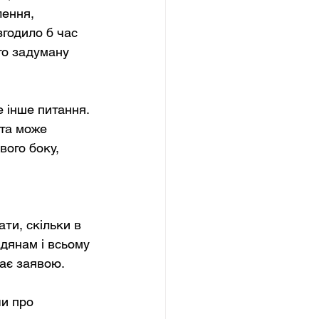
ення, 
годило б час 
го задуману 
 інше питання. 
 та може 
вого боку, 
ти, скільки в 
дянам і всьому 
тає заявою.
чи про 