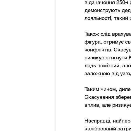
відзначення 250-ї 
демонструють деда
лояльності, такий
Також слід врахув
фігура, отримує св
конфліктів. Скасу
ризикує втягнути 
ледь помітний, ал
залежною від узго
Таким чином, диле
Скасування зберег
вплив, але ризику
Насправді, найпер
каліброваній затр