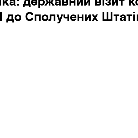
ка: державний візит 
II до Сполучених Штаті