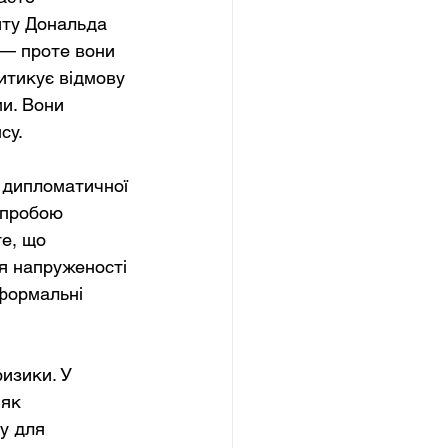
иту Дональда 
 — проте вони 
итикує відмову 
ми. Вони 
су.
і дипломатичної 
спробою 
е, що 
я напруженості 
 формальні 
изики. У 
як 
у для 