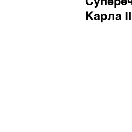
Супереч
Карла I