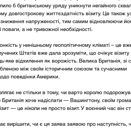
лило б британському уряду уникнути негайного схвал
му довгострокову життєздатність візиту. Це також уз
 зниження напруженості, тим самим відновлюючи йо
 поваги, а не тривожної необхідності.
нкість у нинішньому геополітичному кліматі – це вже
учених Штатів вже дала зрозуміти, що очікує візиту
ь-яке відхилення як ворожість. Велика Британія, зі с
бленою між своїм історичним союзом та сучасними 
одо поведінки Америки.
лягає не стільки в тому, чи варто королю подорожува
я Британія хоче надіслати — Вашингтону, своїм грома
ізит — це ніколи не просто візит. У воєнний час він с
має вирішити, чи є ця заява заявою про наступність, 