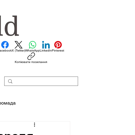
acebook
X (Twitter)
WhatsApp
LinkedIn
Pinterest
Копіювати посилання
ромада