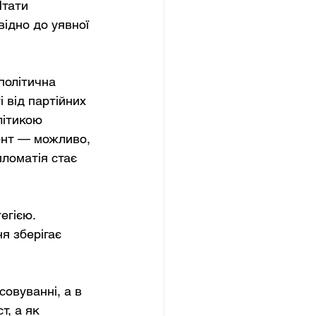
Штати 
ідно до уявної 
політична 
і від партійних 
літикою 
ент — можливо, 
ломатія стає 
егією. 
я зберігає 
овуванні, а в 
, а як 