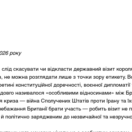
2026 року
 слід скасувати чи відкласти державний візит короля
, не можна розглядати лише з точки зору етикету. В
етині конституційної доречності, воєнної дипломатії 
о довго називалося «особливими відносинами» між Бр
 криза — війна Сполучених Штатів проти Ірану та їхн
небажання Британії брати участь — робить візит не п
 й політично зарядженим до незвичайної та незручної