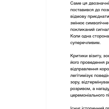
Саме ця двозначні
поставився до пози
відмову приєднати
змінює символічне 
покликаний сигнал
Коли одна сторона
суперечливим.
Критики візиту, з
його проведення р
відправлення коро
легітимізує поведі
зору, відтермінув
розривом, а нагад
церемоніального п
Існує історичний 