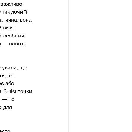
еважливо 
итикуючи її 
атична; вона 
 візит 
и особами. 
 — навіть 
жували, що 
ь, що 
є або 
 З цієї точки 
 — не 
ю для 
асто 