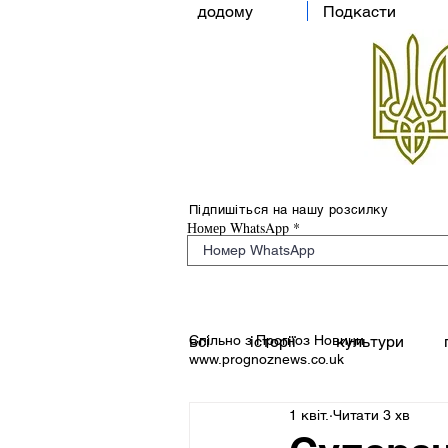
додому
Подкасти
Підпишіться на нашу розсилку
Номер WhatsApp
Спільно з Прогноз Новини
всі
історії
культури
www.prognoznews.co.uk
1 квіт.
Читати 3 хв