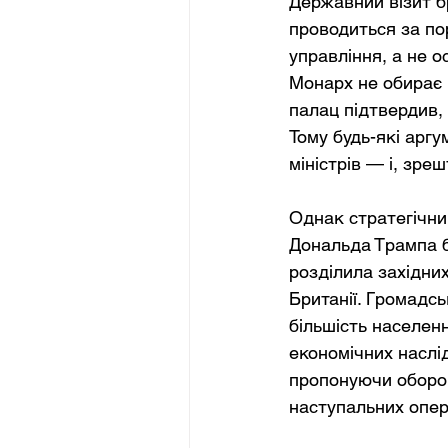
Державний візит б
проводиться за по
управління, а не о
Монарх не обирає 
палац підтвердив, 
Тому будь-які арг
міністрів — і, зре
Однак стратегічни
Дональда Трампа бе
розділила західни
Британії. Громадсь
більшість населенн
економічних наслід
пропонуючи оборон
наступальних опер