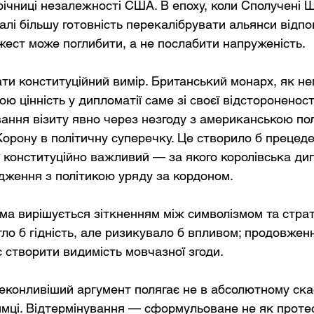
річниці незалежності США. В епоху, коли Сполучені 
лі більшу готовність перекалібрувати альянси відпов
 жест може поглибити, а не послабити напруженість.
ати конституційний вимір. Британський монарх, як не
ою цінність у дипломатії саме зі своєї відстороненост
вання візиту явно через незгоду з американською по
Корону в політичну суперечку. Це створило б прецед
е конституційно важливий — за якого королівська дип
дження з політикою уряду за кордоном.
ма вирішується зіткненням між символізмом та страт
ло б гідність, але ризикувало б впливом; продовженн
є створити видимість мовчазної згоди.
еконливіший аргумент полягає не в абсолютному скас
имці. Відтермінування — сформульоване не як протест