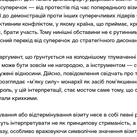
 суперечок — від протестів під час попереднього віз
ї до демонстрацій проти інших суперечливих лідерів
активним конфліктом, у якому країна, що приймає, кр
є, брати участь. Тому нинішні обставини не є рутинни
сний перехід від суперечок до стратегічного дисонан
раргумент, що ґрунтується на холоднішому тлумаченн
ит може бути зовсім не нагородою, а інструментом — 
ужені відносини. Дійсно, повідомлення свідчать про т
розглядає «м’яку силу» монархії як засіб пом’якшенн
оль, у цій інтерпретації, стає мостом саме тому, що
стали крихкими.
вання або відтермінування візиту несе в собі певні р
уть інтерпретувати не як принципову стриманість, а 
зу, особливо враховуючи символічне значення візит