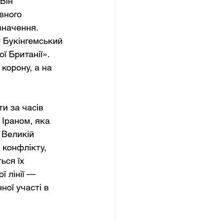
Він 
вного 
значення. 
 Букінгемський 
ї Британії». 
корону, а на 
и за часів 
 Іраном, яка 
 Великій 
 конфлікту, 
ься їх 
 лінії — 
ої участі в 