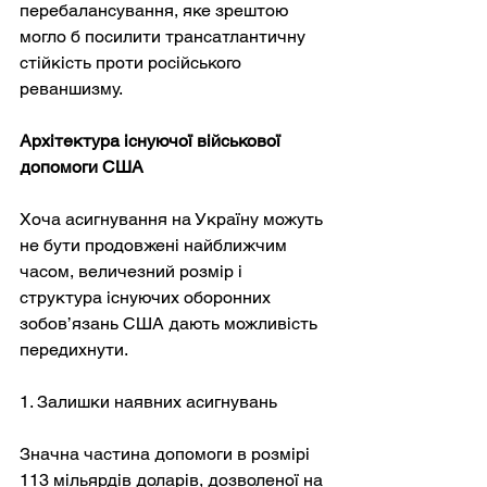
перебалансування, яке зрештою 
могло б посилити трансатлантичну 
стійкість проти російського 
реваншизму.
Архітектура існуючої військової 
допомоги США
Хоча асигнування на Україну можуть 
не бути продовжені найближчим 
часом, величезний розмір і 
структура існуючих оборонних 
зобов’язань США дають можливість 
передихнути.
1. Залишки наявних асигнувань
Значна частина допомоги в розмірі 
113 мільярдів доларів, дозволеної на 