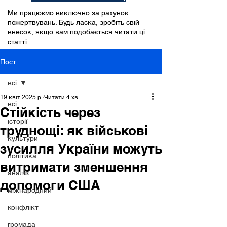
Ми працюємо виключно за рахунок
пожертвувань. Будь ласка, зробіть свій
внесок, якщо вам подобається читати ці
статті.
Пост
всі
19 квіт. 2025 р.
Читати 4 хв
всі
Стійкість через
історії
труднощі: як військові
культури
зусилля України можуть
політика
витримати зменшення
аналіз
допомоги США
міжнародний
конфлікт
громада