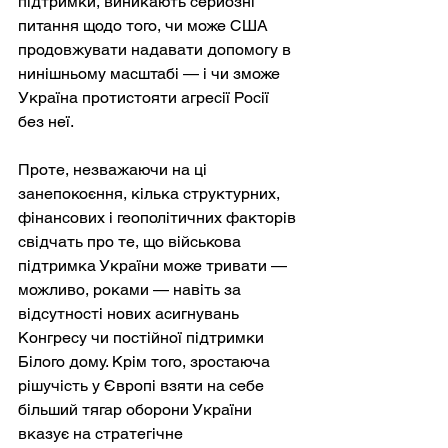
підтримки, виникають серйозні 
питання щодо того, чи може США 
продовжувати надавати допомогу в 
нинішньому масштабі — і чи зможе 
Україна протистояти агресії Росії 
без неї.
Проте, незважаючи на ці 
занепокоєння, кілька структурних, 
фінансових і геополітичних факторів 
свідчать про те, що військова 
підтримка України може тривати — 
можливо, роками — навіть за 
відсутності нових асигнувань 
Конгресу чи постійної підтримки 
Білого дому. Крім того, зростаюча 
рішучість у Європі взяти на себе 
більший тягар оборони України 
вказує на стратегічне 