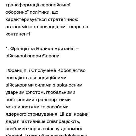
трансформації європейської 
оборонної політики, що 
характеризується стратегічною 
автономією та розподілом тягаря на 
континенті.
1. Франція та Велика Британія – 
військові опори Європи
І Франція, і Сполучене Королівство 
володіють експедиційними 
військовими силами з авіаносним 
ударним флотом, глобальними 
повітряними транспортними 
можливостями та засобами 
ядерного стримування. Ці дві країни 
дедалі активніше співпрацюють, 
особливо через спільну допомогу 
Україні, і могли б очолити ініціативу 