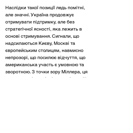
Наслідки такої позиції ледь помітні, 
але значні. Україна продовжує 
отримувати підтримку, але без 
стратегічної ясності, яка лежить в 
основі стримування. Сигнали, що 
надсилаються Києву, Москві та 
європейським столицям, навмисно 
непрозорі, що посилює відчуття, що 
американська участь є умовною та 
зворотною. З точки зору Міллера, ця 
невизначеність зберігає свободу дій. 
З точки зору України та її 
прихильників, вона вносить ризик.
У внутрішній політиці Міллер 
захищав цей підхід як відновлення 
демократичної підзвітності. Він 
стверджує, що зовнішня політика 