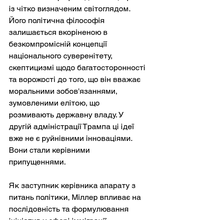
із чітко визначеним світоглядом. 
Його політична філософія 
залишається вкоріненою в 
безкомпромісній концепції 
національного суверенітету, 
скептицизмі щодо багатосторонності 
та ворожості до того, що він вважає 
моральними зобов'язаннями, 
зумовленими елітою, що 
розмивають державну владу. У 
другій адміністрації Трампа ці ідеї 
вже не є руйнівними інноваціями. 
Вони стали керівними 
припущеннями.
Як заступник керівника апарату з 
питань політики, Міллер впливає на 
послідовність та формулювання 