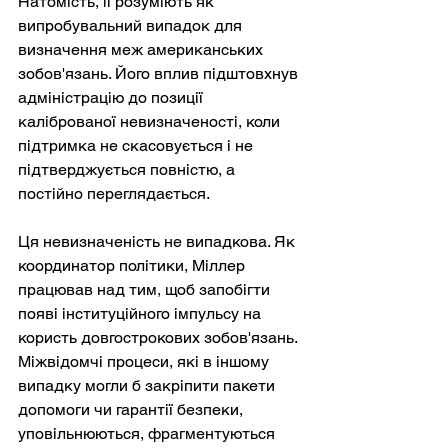
Натомість, її розуміють як 
випробувальний випадок для 
визначення меж американських 
зобов'язань. Його вплив підштовхнув 
адміністрацію до позиції 
каліброваної невизначеності, коли 
підтримка не скасовується і не 
підтверджується повністю, а 
постійно переглядається.
Ця невизначеність не випадкова. Як 
координатор політики, Міллер 
працював над тим, щоб запобігти 
появі інституційного імпульсу на 
користь довгострокових зобов'язань. 
Міжвідомчі процеси, які в іншому 
випадку могли б закріпити пакети 
допомоги чи гарантії безпеки, 
уповільнюються, фрагментуються 