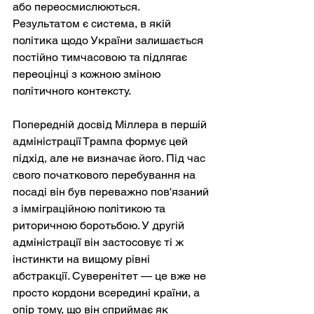
або переосмислюються. 
Результатом є система, в якій 
політика щодо України залишається 
постійно тимчасовою та підлягає 
переоцінці з кожною зміною 
політичного контексту.
Попередній досвід Міллера в першій 
адміністрації Трампа формує цей 
підхід, але не визначає його. Під час 
свого початкового перебування на 
посаді він був переважно пов'язаний 
з імміграційною політикою та 
риторичною боротьбою. У другій 
адміністрації він застосовує ті ж 
інстинкти на вищому рівні 
абстракції. Суверенітет — це вже не 
просто кордони всередині країни, а 
опір тому, що він сприймає як 