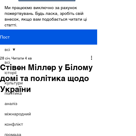
Ми працюємо виключно за рахунок
пожертвувань. Будь ласка, зробіть свій
внесок, якщо вам подобається читати ці
статті.
Пост
всі
28 січ.
Читати 4 хв
всі
Стівен Міллер у Білому
історії
домі та політика щодо
культури
України
політика
аналіз
міжнародний
конфлікт
громада