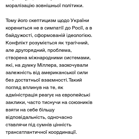
моралізацію зовнішньої політики.
Тому його скептицизм щодо України 
корениться не в симпатії до Росії, а в 
байдужості, сформованій ідеологією. 
Конфлікт розуміється як трагічний, 
але другорядний, проблема, 
створена міжнародними системами, 
які, на думку Міллера, заохочували 
залежність від американської сили 
без достатньої взаємності. Такий 
погляд вплинув на те, як 
адміністрація реагує на європейські 
заклики, часто тиснучи на союзників 
взяти на себе більшу 
відповідальність, одночасно 
ставлячи під сумнів цінність 
трансатлантичної координації.