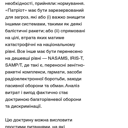
необхідності, прийняли: нормування. 
«Патріот» має бути зарезервований 
для загроз, які або (i) важко знищити 
іншими системами, такими як деякі 
балістичні ракети; або (ii) спрямовані 
на цілі, втрата яких матиме 
катастрофічні на національному 
рівні. Все інше має бути перенесено 
на дешевші рівні — NASAMS, IRIS-T, 
SAMP/T, де такі є, переносні зенітно-
ракетні комплекси, гармати, засоби 
радіоелектронної боротьби, заходи 
пасивної оборони та обман. Аналіз 
витрат і вигод фактично стає 
доктриною багаторівневої оборони 
та дискримінації.
Цю доктрину можна висловити 
простими питаннями, на які 