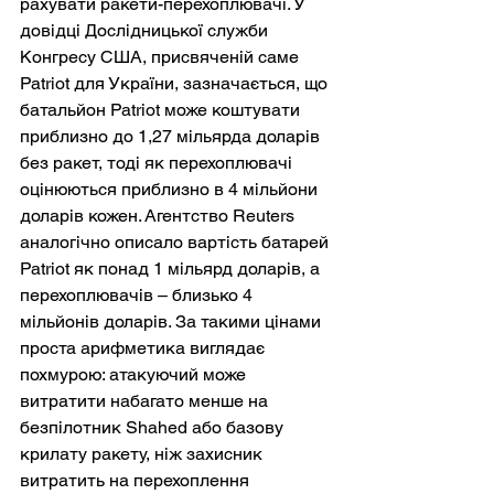
рахувати ракети-перехоплювачі. У 
довідці Дослідницької служби 
Конгресу США, присвяченій саме 
Patriot для України, зазначається, що 
батальйон Patriot може коштувати 
приблизно до 1,27 мільярда доларів 
без ракет, тоді як перехоплювачі 
оцінюються приблизно в 4 мільйони 
доларів кожен. Агентство Reuters 
аналогічно описало вартість батарей 
Patriot як понад 1 мільярд доларів, а 
перехоплювачів – близько 4 
мільйонів доларів. За такими цінами 
проста арифметика виглядає 
похмурою: атакуючий може 
витратити набагато менше на 
безпілотник Shahed або базову 
крилату ракету, ніж захисник 
витратить на перехоплення 