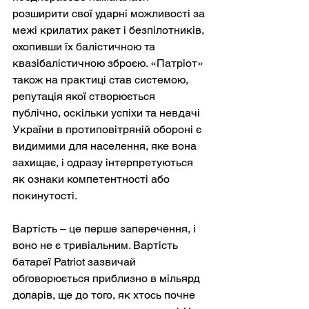
розширити свої ударні можливості за 
межі крилатих ракет і безпілотників, 
охопивши їх балістичною та 
квазібалістичною зброєю. «Патріот» 
також на практиці став системою, 
репутація якої створюється 
публічно, оскільки успіхи та невдачі 
України в протиповітряній обороні є 
видимими для населення, яке вона 
захищає, і одразу інтерпретуються 
як ознаки компетентності або 
покинутості.
Вартість – це перше заперечення, і 
воно не є тривіальним. Вартість 
батареї Patriot зазвичай 
обговорюється приблизно в мільярд 
доларів, ще до того, як хтось почне 