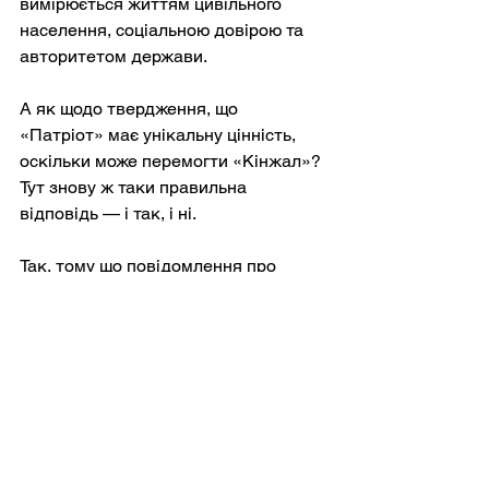
вимірюється життям цивільного 
населення, соціальною довірою та 
авторитетом держави.
А як щодо твердження, що 
«Патріот» має унікальну цінність, 
оскільки може перемогти «Кінжал»? 
Тут знову ж таки правильна 
відповідь — і так, і ні.
Так, тому що повідомлення про 
перехоплення Україною розвіяли 
міф про невразливість і довели, що 
найхваленішу ракету Росії можна 
протистояти в реальних бойових 
умовах. Це має стримуючу силу: 
Росія все ще може запустити 
«Кинжал», але вона не може 
розраховувати на політичний шок, 