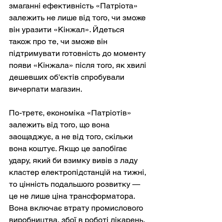
змаганні ефективність «Патріота» 
залежить не лише від того, чи зможе 
він уразити «Кінжал». Йдеться 
також про те, чи зможе він 
підтримувати готовність до моменту 
появи «Кінжала» після того, як хвилі 
дешевших об'єктів спробували 
вичерпати магазин.
По-третє, економіка «Патріотів» 
залежить від того, що вона 
заощаджує, а не від того, скільки 
вона коштує. Якщо це запобігає 
удару, який би взимку вивів з ладу 
кластер електропідстанцій на тижні, 
то цінність подальшого розвитку — 
це не лише ціна трансформатора. 
Вона включає втрату промислового 
виробництва, збої в роботі лікарень, 