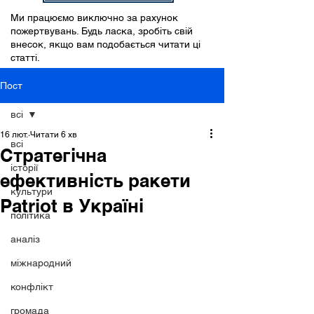
Ми працюємо виключно за рахунок
пожертвувань. Будь ласка, зробіть свій
внесок, якщо вам подобається читати ці
статті.
Пост
всі
16 лют.
Читати 6 хв
всі
Стратегічна
історії
ефективність ракети
культури
Patriot в Україні
політика
аналіз
міжнародний
конфлікт
громада