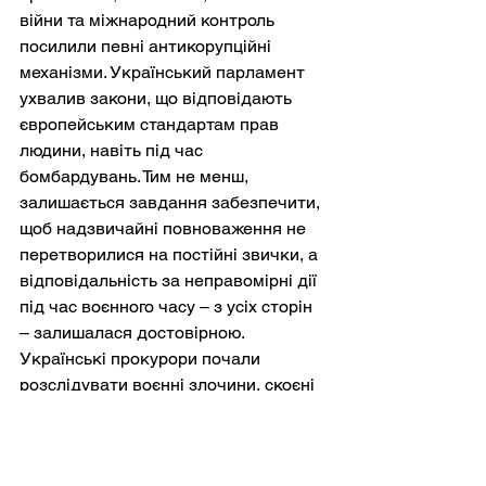
війни та міжнародний контроль 
посилили певні антикорупційні 
механізми. Український парламент 
ухвалив закони, що відповідають 
європейським стандартам прав 
людини, навіть під час 
бомбардувань. Тим не менш, 
залишається завдання забезпечити, 
щоб надзвичайні повноваження не 
перетворилися на постійні звички, а 
відповідальність за неправомірні дії 
під час воєнного часу – з усіх сторін 
– залишалася достовірною. 
Українські прокурори почали 
розслідувати воєнні злочини, скоєні 
як російським, так і українським 
військовослужбовцями, що 
сигналізує про відданість 