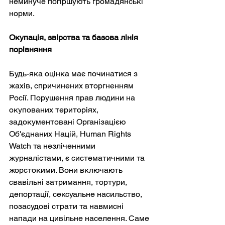
неминуче погіршують громадянські 
норми.
Окупація, звірства та базова лінія 
порівняння
Будь-яка оцінка має починатися з 
жахів, спричинених вторгненням 
Росії. Порушення прав людини на 
окупованих територіях, 
задокументовані Організацією 
Об'єднаних Націй, Human Rights 
Watch та незліченними 
журналістами, є систематичними та 
жорстокими. Вони включають 
свавільні затримання, тортури, 
депортації, сексуальне насильство, 
позасудові страти та навмисні 
напади на цивільне населення. Саме 