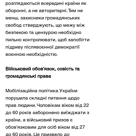
розглядаються всередині країни як 
оборонні, а не авторитарні. Тим не 
менш, захисники громадянських 
свобод стверджують, що межу між 
безпекою та цензурою необхідно 
пильно контролювати, щоб запобігти 
підриву післявоєнної демократії 
воєнною необхідністю.
Військовий обов'язок, совість та 
громадянські права
Мобілізаційна політика України 
порушила складні питання щодо 
прав людини. Чоловікам віком від 22 
до 60 років заборонено виїжджати з 
країни, а військовий призов є 
обов'язковим для осіб віком від 27 
до 60 років. Це призвело до 