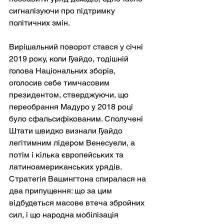
сигналізуючи про підтримку 
політичних змін.
Вирішальний поворот стався у січні 
2019 року, коли Гуайдо, тодішній 
голова Національних зборів, 
оголосив себе тимчасовим 
президентом, стверджуючи, що 
переобрання Мадуро у 2018 році 
було сфальсифікованим. Сполучені 
Штати швидко визнали Гуайдо 
легітимним лідером Венесуели, а 
потім і кілька європейських та 
латиноамериканських урядів. 
Стратегія Вашингтона спиралася на 
два припущення: що за цим 
відбудеться масове втеча збройних 
сил, і що народна мобілізація 