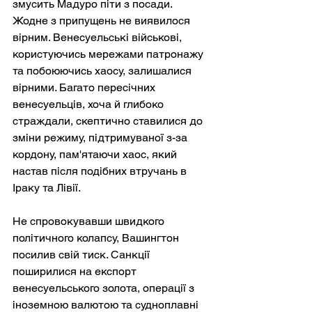
змусить Мадуро піти з посади. 
Жодне з припущень не виявилося 
вірним. Венесуельські військові, 
користуючись мережами патронажу 
та побоюючись хаосу, залишалися 
вірними. Багато пересічних 
венесуельців, хоча й глибоко 
страждали, скептично ставилися до 
зміни режиму, підтримуваної з-за 
кордону, пам'ятаючи хаос, який 
настав після подібних втручань в 
Іраку та Лівії.
Не спровокувавши швидкого 
політичного колапсу, Вашингтон 
посилив свій тиск. Санкції 
поширилися на експорт 
венесуельського золота, операції з 
іноземною валютою та судноплавні 