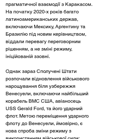
прагматичної взаємодії з Каракасом. 
На початку 2020-х років багато 
латиноамериканських держав, 
включаючи Мексику, Аргентину та 
Бразилію під новим керівництвом, 
віддали перевагу переговорним 
рішенням, а не зміні режиму, 
ініційованій ззовні.
Однак зараз Сполучені Штати 
розпочали відновлення військового 
нарощування біля узбережжя 
Венесуели, включаючи найбільший 
корабель ВМС США, авіаносець 
USS Gerald Ford, та його ударний 
флот. Метою переміщення ударного 
флоту до Венесуели, ймовірно, є 
нова спроба зміни режиму з 
використанням військової сили; 