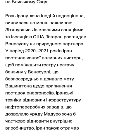
на Близькому Сході.
Роль Ірану, хоча іноді й недооцінена, 
виявилася не менш важливою. 
Зіткнувшись із власними санкціями 
та ізоляцією США, Тегеран розглядав 
Венесуелу як природного партнера. 
У період 2020–2021 років Іран 
постачав конвої паливних цистерн, 
щоб пом'якшити гостру нестачу 
бензину у Венесуелі, що 
безпосередньо підривало мету 
Вашингтона щодо припинення 
поставок енергоносіїв. Іранські 
техніки відновили інфраструктуру 
нафтопереробних заводів, що 
дозволило уряду Мадуро хоча б 
частково відновити внутрішнє 
виробництво. Іран також отримав 