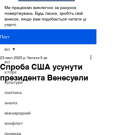
Ми працюємо виключно за рахунок
пожертвувань. Будь ласка, зробіть свій
внесок, якщо вам подобається читати ці
статті.
Пост
всі
23 лист. 2025 р.
Читати 5 хв
всі
Спроба США усунути
історії
президента Венесуели
культури
політика
аналіз
міжнародний
конфлікт
громада