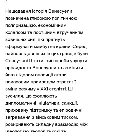
Нещодавня історія Венесуели 
позначена глибокою політичною 
поляризацією, економічним 
колапсом та постійним втручанням 
зовнішніх сил, які прагнуть 
сформувати майбутнє країни. Серед 
найпослідовніших із цих гравців були 
Сполучені Штати, чиї спроби усунути 
президента Венесуели та замінити 
його лідером опозиції стали 
показовим прикладом стратегії 
зміни режиму у ХХІ столітті. Ці 
зусилля, що охоплюють 
дипломатичні ініціативи, санкції, 
приховану підтримку та епізодичні 
загравання з військовим тиском, 
розкривають складну взаємодію між 
ідеологією, геополітикою та 