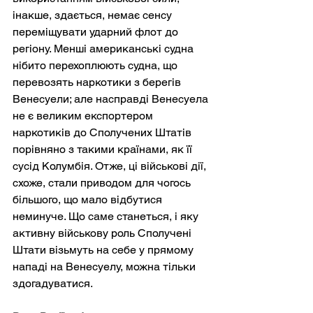
інакше, здається, немає сенсу 
переміщувати ударний флот до 
регіону. Менші американські судна 
нібито перехоплюють судна, що 
перевозять наркотики з берегів 
Венесуели; але насправді Венесуела 
не є великим експортером 
наркотиків до Сполучених Штатів 
порівняно з такими країнами, як її 
сусід Колумбія. Отже, ці військові дії, 
схоже, стали приводом для чогось 
більшого, що мало відбутися 
неминуче. Що саме станеться, і яку 
активну військову роль Сполучені 
Штати візьмуть на себе у прямому 
нападі на Венесуелу, можна тільки 
здогадуватися.