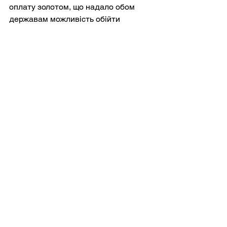
оплату золотом, що надало обом 
державам можливість обійти 
фінансову систему, що базується на 
доларі.
Натомість Венесуела забезпечила 
Ірану дипломатичну солідарність, 
доступ до латиноамериканських 
ринків та потенційні логістичні вузли 
для розвідувальної діяльності. Хоча 
заяви про операції іранських 
воєнізованих формувань у 
Венесуелі часто перебільшувалися в 
політичній риториці, це партнерство, 
тим не менш, становило значний 
виклик спробам США ізолювати 
Каракас.
Разом Росія та Іран допомогли 