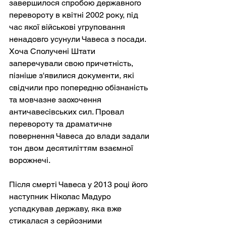
завершилося спробою державного 
перевороту в квітні 2002 року, під 
час якої військові угруповання 
ненадовго усунули Чавеса з посади. 
Хоча Сполучені Штати 
заперечували свою причетність, 
пізніше з'явилися документи, які 
свідчили про попередню обізнаність 
та мовчазне заохочення 
античавесівських сил. Провал 
перевороту та драматичне 
повернення Чавеса до влади задали 
тон двом десятиліттям взаємної 
ворожнечі.
Після смерті Чавеса у 2013 році його 
наступник Ніколас Мадуро 
успадкував державу, яка вже 
стикалася з серйозними 