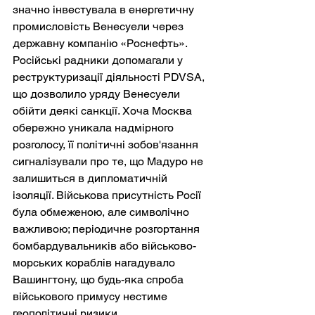
значно інвестувала в енергетичну 
промисловість Венесуели через 
державну компанію «Роснефть». 
Російські радники допомагали у 
реструктуризації діяльності PDVSA, 
що дозволило уряду Венесуели 
обійти деякі санкції. Хоча Москва 
обережно уникала надмірного 
розголосу, її політичні зобов'язання 
сигналізували про те, що Мадуро не 
залишиться в дипломатичній 
ізоляції. Військова присутність Росії 
була обмеженою, але символічно 
важливою; періодичне розгортання 
бомбардувальників або військово-
морських кораблів нагадувало 
Вашингтону, що будь-яка спроба 
військового примусу нестиме 
геополітичні ризики.