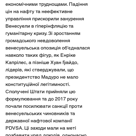
економічними труднощами. Падіння 
цін на нафту та неефективне 
управління прискорили занурення 
Венесуели в гіперінфляцію та 
гуманітарну кризу. Зі зростанням 
громадського невдоволення 
венесуельська опозиція об'єдналася 
навколо таких фігур, як Енріке 
Капрілес, а пізніше Хуан Гуайдо, 
лідерів, які стверджували, що 
президентство Мадуро не мало 
конституційної легітимності. 
Сполучені Штати прийняли цю 
формулювання та до 2017 року 
почали посилювати санкції проти 
венесуельських чиновників та 
державної нафтової компанії 
PDVSA. Ці заходи мали на меті 
позбавити уряд доходів, одночасно 