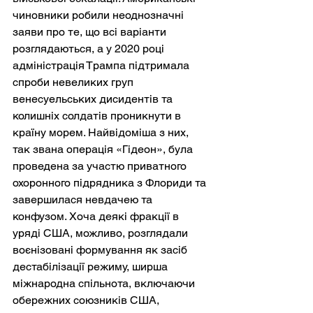
чиновники робили неоднозначні 
заяви про те, що всі варіанти 
розглядаються, а у 2020 році 
адміністрація Трампа підтримала 
спроби невеликих груп 
венесуельських дисидентів та 
колишніх солдатів проникнути в 
країну морем. Найвідоміша з них, 
так звана операція «Гідеон», була 
проведена за участю приватного 
охоронного підрядника з Флориди та 
завершилася невдачею та 
конфузом. Хоча деякі фракції в 
уряді США, можливо, розглядали 
воєнізовані формування як засіб 
дестабілізації режиму, ширша 
міжнародна спільнота, включаючи 
обережних союзників США, 