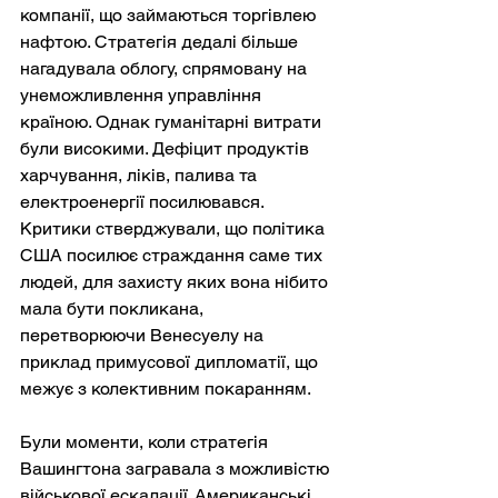
компанії, що займаються торгівлею 
нафтою. Стратегія дедалі більше 
нагадувала облогу, спрямовану на 
унеможливлення управління 
країною. Однак гуманітарні витрати 
були високими. Дефіцит продуктів 
харчування, ліків, палива та 
електроенергії посилювався. 
Критики стверджували, що політика 
США посилює страждання саме тих 
людей, для захисту яких вона нібито 
мала бути покликана, 
перетворюючи Венесуелу на 
приклад примусової дипломатії, що 
межує з колективним покаранням.
Були моменти, коли стратегія 
Вашингтона загравала з можливістю 
військової ескалації. Американські 