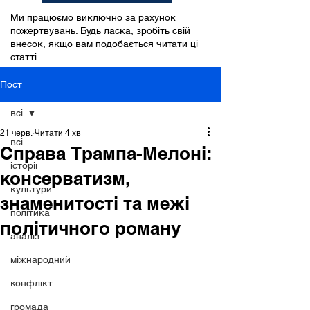
Ми працюємо виключно за рахунок
пожертвувань. Будь ласка, зробіть свій
внесок, якщо вам подобається читати ці
статті.
Пост
всі
21 черв.
Читати 4 хв
всі
Справа Трампа-Мелоні:
історії
консерватизм,
культури
знаменитості та межі
політика
політичного роману
аналіз
міжнародний
конфлікт
громада