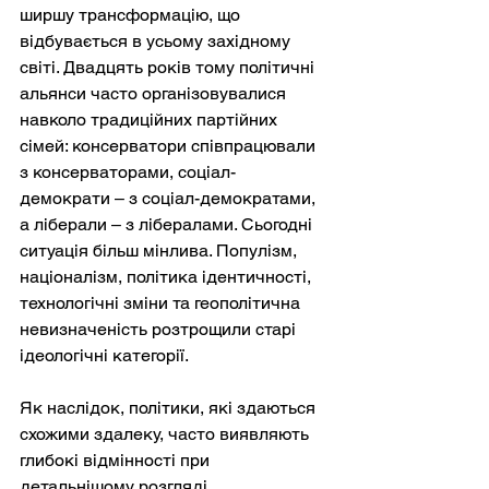
ширшу трансформацію, що 
відбувається в усьому західному 
світі. Двадцять років тому політичні 
альянси часто організовувалися 
навколо традиційних партійних 
сімей: консерватори співпрацювали 
з консерваторами, соціал-
демократи – з соціал-демократами, 
а ліберали – з лібералами. Сьогодні 
ситуація більш мінлива. Популізм, 
націоналізм, політика ідентичності, 
технологічні зміни та геополітична 
невизначеність розтрощили старі 
ідеологічні категорії.
Як наслідок, політики, які здаються 
схожими здалеку, часто виявляють 
глибокі відмінності при 
детальнішому розгляді. 