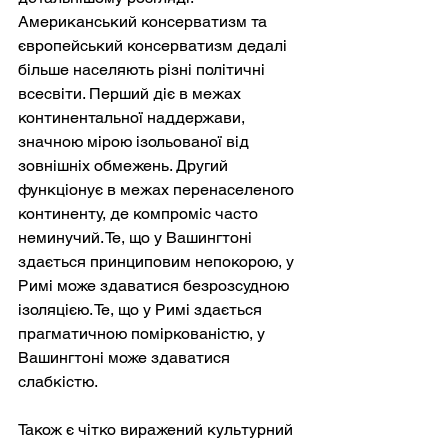
Американський консерватизм та 
європейський консерватизм дедалі 
більше населяють різні політичні 
всесвіти. Перший діє в межах 
континентальної наддержави, 
значною мірою ізольованої від 
зовнішніх обмежень. Другий 
функціонує в межах перенаселеного 
континенту, де компроміс часто 
неминучий. Те, що у Вашингтоні 
здається принциповим непокорою, у 
Римі може здаватися безрозсудною 
ізоляцією. Те, що у Римі здається 
прагматичною поміркованістю, у 
Вашингтоні може здаватися 
слабкістю.
Також є чітко виражений культурний 