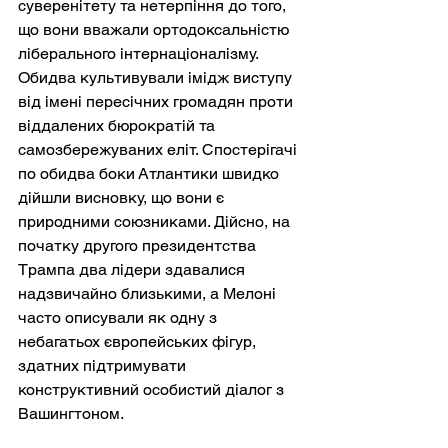
суверенітету та нетерпіння до того, 
що вони вважали ортодоксальністю 
ліберального інтернаціоналізму. 
Обидва культивували імідж виступу 
від імені пересічних громадян проти 
віддалених бюрократій та 
самозбережуваних еліт. Спостерігачі 
по обидва боки Атлантики швидко 
дійшли висновку, що вони є 
природними союзниками. Дійсно, на 
початку другого президентства 
Трампа два лідери здавалися 
надзвичайно близькими, а Мелоні 
часто описували як одну з 
небагатьох європейських фігур, 
здатних підтримувати 
конструктивний особистий діалог з 
Вашингтоном.