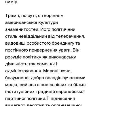
вимір.
Трамп, по суті, є творінням 
американської культури 
знаменитостей. Його політичний 
стиль невіддільний від телебачення, 
видовищ, особистого брендингу та 
постійного привернення уваги. Він 
розуміє політику як виконавську 
діяльність так само, як і 
адміністрування. Мелоні, хоча, 
безумовно, добре володіє сучасними 
медіа, вийшла з повільніших та більш 
інституційних традицій європейської 
партійної політики. Її піднесення 
вимагало десятиліть організаційної 
роботи, створення коаліцій та 
ідеологічної дисципліни.