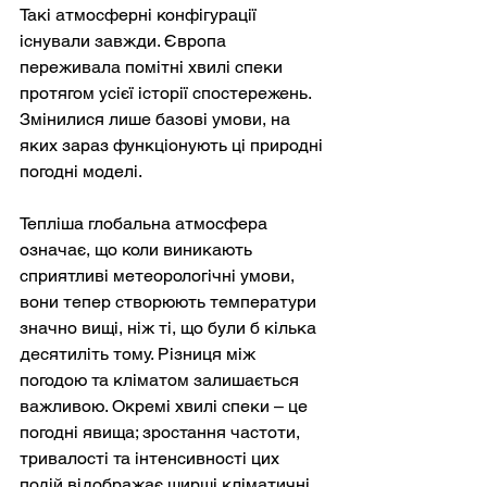
Такі атмосферні конфігурації 
існували завжди. Європа 
переживала помітні хвилі спеки 
протягом усієї історії спостережень. 
Змінилися лише базові умови, на 
яких зараз функціонують ці природні 
погодні моделі.
Тепліша глобальна атмосфера 
означає, що коли виникають 
сприятливі метеорологічні умови, 
вони тепер створюють температури 
значно вищі, ніж ті, що були б кілька 
десятиліть тому. Різниця між 
погодою та кліматом залишається 
важливою. Окремі хвилі спеки – це 
погодні явища; зростання частоти, 
тривалості та інтенсивності цих 
подій відображає ширші кліматичні 