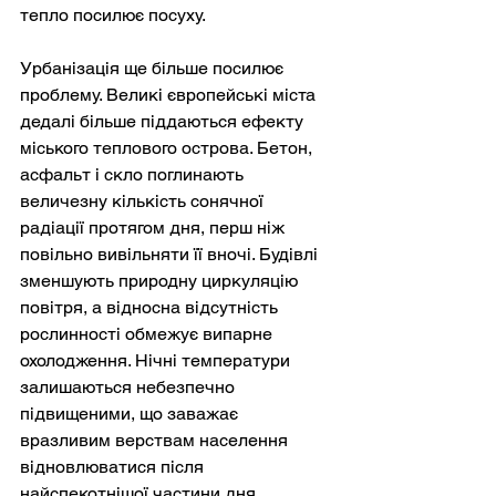
тепло посилює посуху.
Урбанізація ще більше посилює 
проблему. Великі європейські міста 
дедалі більше піддаються ефекту 
міського теплового острова. Бетон, 
асфальт і скло поглинають 
величезну кількість сонячної 
радіації протягом дня, перш ніж 
повільно вивільняти її вночі. Будівлі 
зменшують природну циркуляцію 
повітря, а відносна відсутність 
рослинності обмежує випарне 
охолодження. Нічні температури 
залишаються небезпечно 
підвищеними, що заважає 
вразливим верствам населення 
відновлюватися після 
найспекотнішої частини дня.