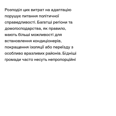
Розподіл цих витрат на адаптацію 
порушує питання політичної 
справедливості. Багатші регіони та 
домогосподарства, як правило, 
мають більші можливості для 
встановлення кондиціонерів, 
покращення ізоляції або переїзду з 
особливо вразливих районів. Бідніші 
громади часто несуть непропорційні 
ризики, маючи при цьому менше 
ресурсів для самозахисту. Тому 
адаптація до зміни клімату стає 
невіддільною від ширших питань 
соціальної політики.
Європейська економіка може 
поступово адаптуватися до 
спекотнішого клімату. Робочий час у 