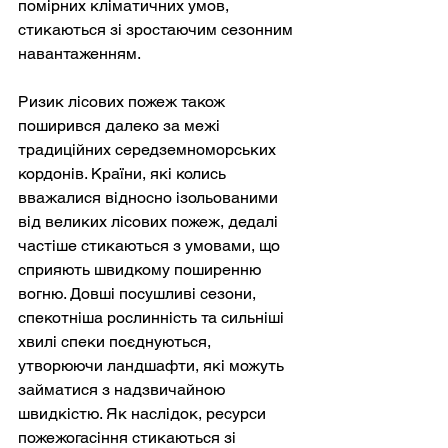
помірних кліматичних умов, 
стикаються зі зростаючим сезонним 
навантаженням.
Ризик лісових пожеж також 
поширився далеко за межі 
традиційних середземноморських 
кордонів. Країни, які колись 
вважалися відносно ізольованими 
від великих лісових пожеж, дедалі 
частіше стикаються з умовами, що 
сприяють швидкому поширенню 
вогню. Довші посушливі сезони, 
спекотніша рослинність та сильніші 
хвилі спеки поєднуються, 
утворюючи ландшафти, які можуть 
займатися з надзвичайною 
швидкістю. Як наслідок, ресурси 
пожежогасіння стикаються зі 