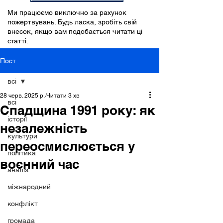
Ми працюємо виключно за рахунок
пожертвувань. Будь ласка, зробіть свій
внесок, якщо вам подобається читати ці
статті.
Пост
всі
28 черв. 2025 р.
Читати 3 хв
всі
Спадщина 1991 року: як
історії
незалежність
культури
переосмислюється у
політика
воєнний час
аналіз
міжнародний
конфлікт
громада