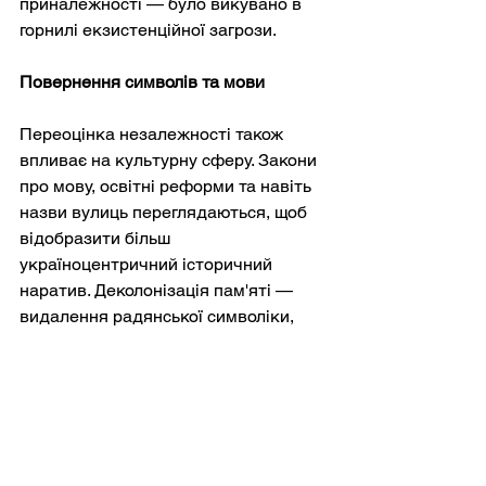
приналежності — було викувано в 
горнилі екзистенційної загрози.
Повернення символів та мови
Переоцінка незалежності також 
впливає на культурну сферу. Закони 
про мову, освітні реформи та навіть 
назви вулиць переглядаються, щоб 
відобразити більш 
україноцентричний історичний 
наратив. Деколонізація пам'яті — 
видалення радянської символіки, 
вшанування національних героїв, 
просування української мови — 
стала нагальним завданням. Якщо 
1991 рік відкрив двері для таких 
змін, то 2022 рік зробив їх 
обов'язковими.