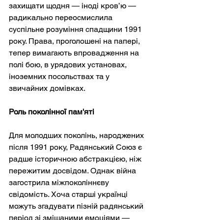
захищати щодня — іноді кров’ю — 
радикально переосмислила 
суспільне розуміння спадщини 1991 
року. Права, проголошені на папері, 
тепер вимагають впровадження на 
полі бою, в урядових установах, 
іноземних посольствах та у 
звичайних домівках.
Роль поколінної пам'яті
Для молодших поколінь, народжених 
після 1991 року, Радянський Союз є 
радше історичною абстракцією, ніж 
пережитим досвідом. Однак війна 
загострила міжпоколіннєву 
свідомість. Хоча старші українці 
можуть згадувати пізній радянський 
період зі змішаними емоціями — 