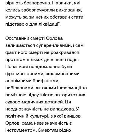
вірність безперечна. Навички, які 
колись забезпечували виживання, 
можуть за змінених обставин стати 
підставою для ліквідації.
Обставини смерті Орлова 
залишаються суперечливими, і сам 
факт його смерті не розкривався 
протягом кількох днів після події. 
Початкові повідомлення були 
фрагментарними, сформованими 
анонімними брифінгами, 
вибірковими витоками інформації та 
помітною відсутністю авторитетних 
судово-медичних деталей. Ця 
неоднозначність не випадкова. У 
політичній культурі, з якої вийшов 
Орлов, сама невизначеність є 
інструментом. Смертям рідко 