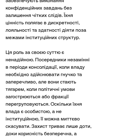
забезпечують виконання 
конфіденційних завдань без 
залишення чітких слідів. Їхня 
цінність полягає в дискретності, 
лояльності та здатності діяти поза 
межами інституційних структур.
Ця роль за своєю суттю є 
ненадійною. Посередники незамінні 
в періоди консолідації, коли владу 
необхідно здійснювати гнучко та 
заперечливо, але вони стають 
тягарем, коли політичні умови 
загострюються або фракції 
перегруповуються. Оскільки їхня 
влада є особистою, а не 
інституційною, її можна миттєво 
скасувати. Захист триває лише доти, 
доки корисність безперечна, а 