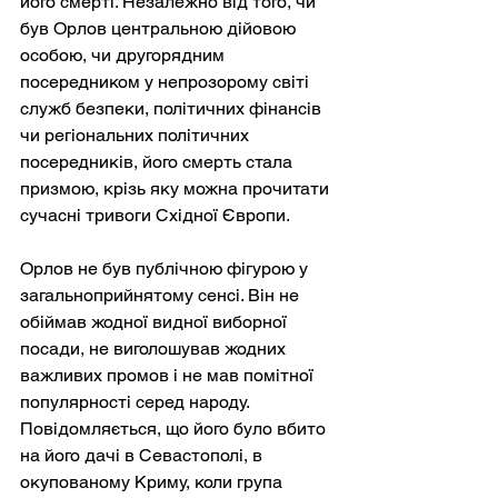
його смерті. Незалежно від того, чи 
був Орлов центральною дійовою 
особою, чи другорядним 
посередником у непрозорому світі 
служб безпеки, політичних фінансів 
чи регіональних політичних 
посередників, його смерть стала 
призмою, крізь яку можна прочитати 
сучасні тривоги Східної Європи.
Орлов не був публічною фігурою у 
загальноприйнятому сенсі. Він не 
обіймав жодної видної виборної 
посади, не виголошував жодних 
важливих промов і не мав помітної 
популярності серед народу. 
Повідомляється, що його було вбито 
на його дачі в Севастополі, в 
окупованому Криму, коли група 