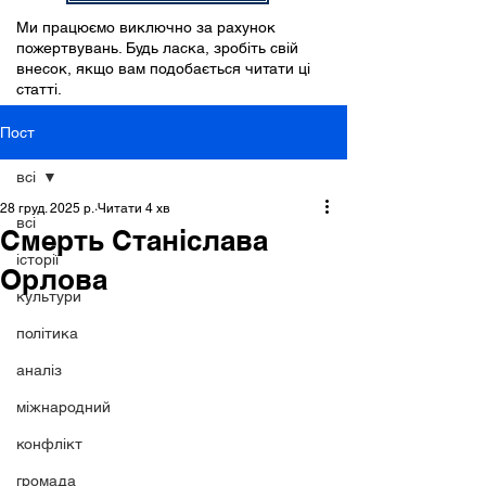
Ми працюємо виключно за рахунок
пожертвувань. Будь ласка, зробіть свій
внесок, якщо вам подобається читати ці
статті.
Пост
всі
28 груд. 2025 р.
Читати 4 хв
всі
Смерть Станіслава
історії
Орлова
культури
політика
аналіз
міжнародний
конфлікт
громада