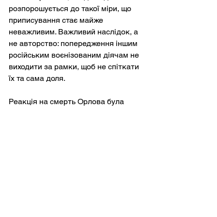
розпорошується до такої міри, що 
приписування стає майже 
неважливим. Важливий наслідок, а 
не авторство: попередження іншим 
російським воєнізованим діячам не 
виходити за рамки, щоб не спіткати 
їх та сама доля.
Реакція на смерть Орлова була 
такою ж показовою, як і сама подія. 
Офіційні заяви були 
мінімалістичними, розрахованими на 
те, щоб закрити дискусію, а не 
запропонувати ретельне вивчення. 
ЗМІ, пов'язані з державою, 
чергували мовчання та натяки, 
залежно від потреб наративу 
моменту. Незалежні голоси, де вони 