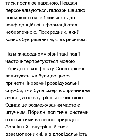
тиск посилює параною. Невдачі 
персоналізуються, підозри швидко 
поширюються, а близькість до 
конфіденційної інформації стає 
небезпечною. Посередник, який 
колись був рішенням, стає ризиком.
На міжнародному рівні такі події 
часто інтерпретуються мовою 
гібридного конфлікту. Спостерігачі 
запитують, чи були до цього 
причетні іноземні розвідувальні 
служби, і чи була смерть спричинена 
ззовні, а не внутрішньою чисткою. 
Однак це розмежування часто є 
штучним. Гібридні політичні системи 
є пористими за своєю природою. 
Зовнішній і внутрішній тиск 
взаємопроникні, а відповідальність 