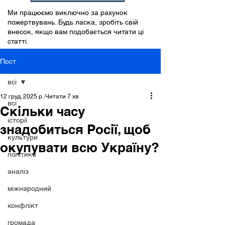
Ми працюємо виключно за рахунок
пожертвувань. Будь ласка, зробіть свій
внесок, якщо вам подобається читати ці
статті.
Пост
всі
12 груд. 2025 р.
Читати 7 хв
всі
Скільки часу
історії
знадобиться Росії, щоб
культури
окупувати всю Україну?
політика
аналіз
міжнародний
конфлікт
громада