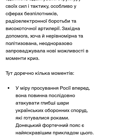
своїх сил і тактику, особливо у 
сферах безпілотників, 
радіоелектронної боротьби та 
високоточної артилерії. Західна 
допомога, хоча й нерівномірна та 
політизована, неодноразово 
запроваджувала нові можливості в 
моменти криз.
Тут доречно кілька моментів:
У міру просування Росії вперед, 
вона повинна послідовно 
атакувати глибші шари 
українських оборонних споруд, 
які готувалися роками. 
Донецький фортечний пояс є 
найяскравішим прикладом цього.