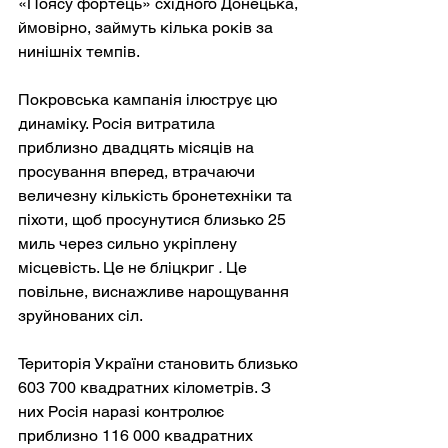
«Поясу фортець» східного Донецька, 
ймовірно, займуть кілька років за 
нинішніх темпів.
Покровська кампанія ілюструє цю 
динаміку. Росія витратила 
приблизно двадцять місяців на 
просування вперед, втрачаючи 
величезну кількість бронетехніки та 
піхоти, щоб просунутися близько 25 
миль через сильно укріплену 
місцевість. Це не бліцкриг
.
Це 
повільне, виснажливе нарощування 
зруйнованих сіл.
Територія України становить близько 
603 700 квадратних кілометрів. З 
них Росія наразі контролює 
приблизно 116 000 квадратних 