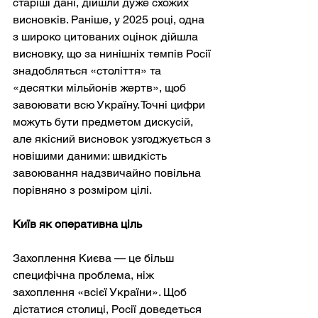
старіші дані, дійшли дуже схожих 
висновків. Раніше, у 2025 році, одна 
з широко цитованих оцінок дійшла 
висновку, що за нинішніх темпів Росії 
знадобляться «століття» та 
«десятки мільйонів жертв», щоб 
завоювати всю Україну. Точні цифри 
можуть бути предметом дискусій, 
але якісний висновок узгоджується з 
новішими даними: швидкість 
завоювання надзвичайно повільна 
порівняно з розміром цілі.
Київ як оперативна ціль
Захоплення Києва — це більш 
специфічна проблема, ніж 
захоплення «всієї України». Щоб 
дістатися столиці, Росії доведеться 