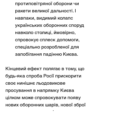
протиповітряної оборони чи 
ракети великої дальності. І 
навпаки, видимий колапс 
українських оборонних споруд 
навколо столиці, ймовірно, 
спровокує сплеск допомоги, 
спеціально розробленої для 
запобігання падінню Києва.
Кінцевий ефект полягає в тому, що 
будь-яка спроба Росії прискорити 
своє нинішнє льодовикове 
просування в напрямку Києва 
цілком може спровокувати появу 
нових оборонних шарів, нової зброї 
та нових доктрин, які знову 
сповільнять її.
За яких умов Київ реально може 