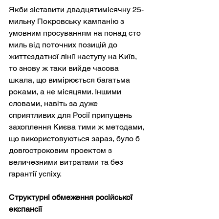
Якби зіставити двадцятимісячну 25-
мильну Покровську кампанію з 
умовним просуванням на понад сто 
миль від поточних позицій до 
життєздатної лінії наступу на Київ, 
то знову ж таки вийде часова 
шкала, що вимірюється багатьма 
роками, а не місяцями. Іншими 
словами, навіть за дуже 
сприятливих для Росії припущень 
захоплення Києва тими ж методами, 
що використовуються зараз, було б 
довгостроковим проектом з 
величезними витратами та без 
гарантії успіху.
Структурні обмеження російської 
експансії