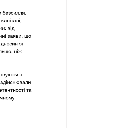
 безсилля. 
капіталі, 
ає від 
чні заяви, що 
дносин зі 
ьше, ніж 
товуються 
 здійснювали 
етентності та 
ічному 