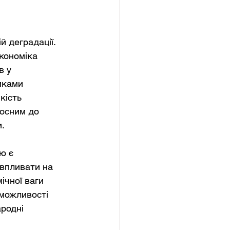
 деградації. 
кономіка 
 у 
иками 
кість 
носним до 
и.
ю є 
впливати на 
ічної ваги 
 можливості 
родні 