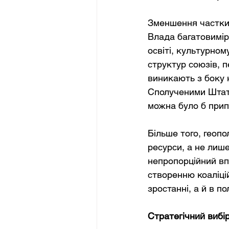
Зменшення частки 
Влада багатовимірн
освіті, культурно
структур союзів, п
виникають з боку н
Сполученими Штата
можна було б прип
Більше того, геоп
ресурси, а не лише
непропорційний впл
створенню коаліці
зростанні, а й в по
Стратегічний вибі