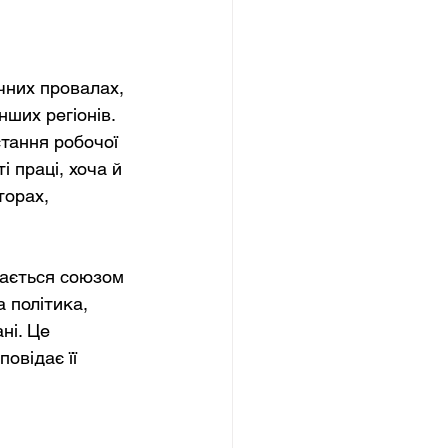
чних провалах, 
ших регіонів. 
тання робочої 
 праці, хоча й 
торах, 
шається союзом 
 політика, 
ні. Це 
овідає її 