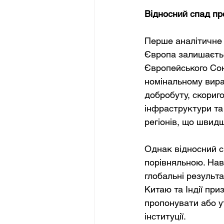
Відносний спад пр
Перше аналітичне 
Європа залишаєтьс
Європейського Сою
номінальному вира
добробуту, скориг
інфраструктури та 
регіонів, що швидш
Однак відносний с
порівняльною. Нав
глобальні результ
Китаю та Індії пр
пропонувати або у
інституції.