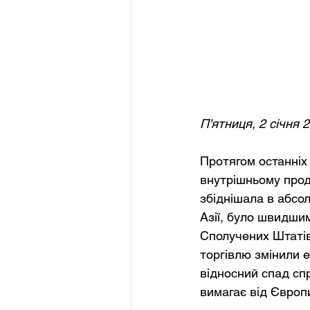
П'ятниця, 2 січня 
Протягом останніх
внутрішньому прод
збіднішала в абсол
Азії, було швидшим
Сполучених Штатів,
торгівлю змінили е
відносний спад сп
вимагає від Європ