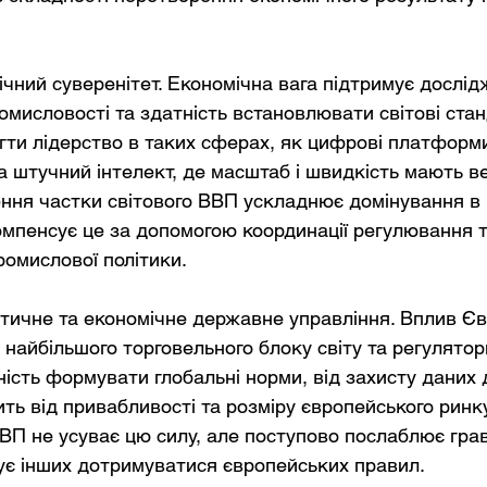
ічний суверенітет. Економічна вага підтримує дослід
мисловості та здатність встановлювати світові стан
гти лідерство в таких сферах, як цифрові платформ
та штучний інтелект, де масштаб і швидкість мають в
ння частки світового ВВП ускладнює домінування в 
мпенсує це за допомогою координації регулювання т
ромислової політики.
тичне та економічне державне управління. Вплив Єв
ь найбільшого торговельного блоку світу та регулятор
ість формувати глобальні норми, від захисту даних д
ить від привабливості та розміру європейського ринк
ВВП не усуває цю силу, але поступово послаблює грав
ує інших дотримуватися європейських правил.