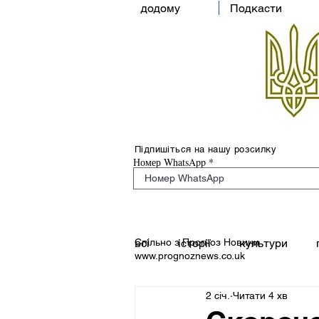
додому
Подкасти
Підпишіться на нашу розсилку
Номер WhatsApp
Спільно з Прогноз Новини
всі
історії
культури
www.prognoznews.co.uk
2 січ.
Читати 4 хв