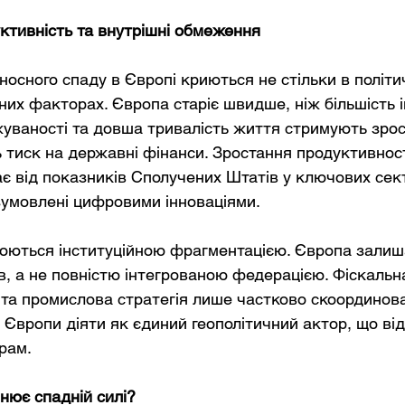
ктивність та внутрішні обмеження
носного спаду в Європі криються не стільки в політи
них факторах. Європа старіє швидше, ніж більшість ін
жуваності та довша тривалість життя стримують зрос
 тиск на державні фінанси. Зростання продуктивності
ає від показників Сполучених Штатів у ключових сек
зумовлені цифровими інноваціями.
люються інституційною фрагментацією. Європа зали
, а не повністю інтегрованою федерацією. Фіскальна
 та промислова стратегія лише частково скоординова
Європи діяти як єдиний геополітичний актор, що відп
рам.
нює спадній силі?