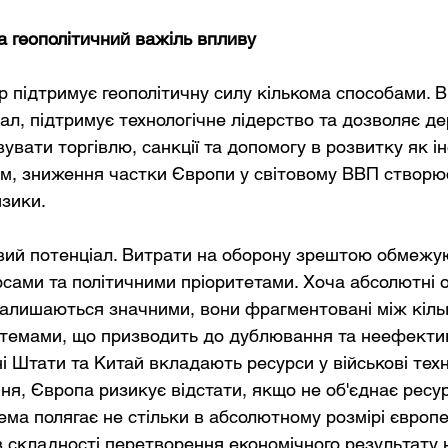
а геополітичний важіль впливу
 підтримує геополітичну силу кількома способами. В
іал, підтримує технологічне лідерство та дозволяє д
увати торгівлю, санкції та допомогу в розвитку як і
ом, зниження частки Європи у світовому ВВП створю
изики.
вий потенціал. Витрати на оборону зрештою обмежу
сами та політичними пріоритетами. Хоча абсолютні о
алишаються значними, вони фрагментовані між кіль
темами, що призводить до дублювання та неефектив
 Штати та Китай вкладають ресурси у військові техно
ня, Європа ризикує відстати, якщо не об'єднає ресур
ма полягає не стільки в абсолютному розмірі європе
в складності перетворення економічного результату н