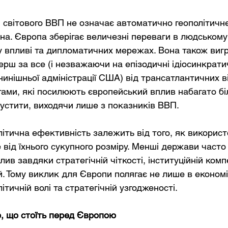
світового ВВП не означає автоматично геополітичне
а. Європа зберігає величезні переваги в людському 
му впливі та дипломатичних мережах. Вона також вигр
ерш за все (і незважаючи на епізодичні ідіосинкрати
инішньої адміністрації США) від трансатлантичних ві
ми, які посилюють європейський вплив набагато біл
устити, виходячи лише з показників ВВП.
олітична ефективність залежить від того, як викорис
 від їхнього сукупного розміру. Менші держави часто
ив завдяки стратегічній чіткості, інституційній комп
й. Тому виклик для Європи полягає не лише в економ
літичній волі та стратегічній узгодженості.
р, що стоїть перед Європою