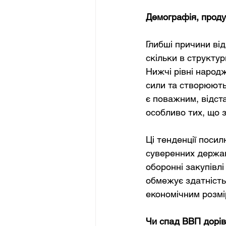
Демографія, проду
Глибші причини від
скільки в структур
Нижчі рівні народ
сили та створюють
є поважним, відст
особливо тих, що 
Ці тенденції поси
суверенних держав
оборонні закупівлі
обмежує здатність 
економічним розмі
Чи спад ВВП дорів