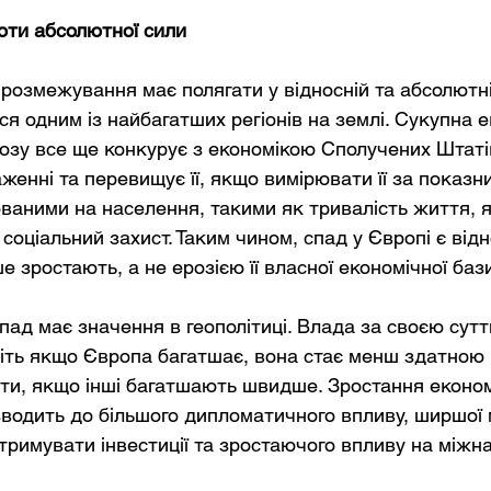
оти абсолютної сили
розмежування має полягати у відносній та абсолютній
я одним із найбагатших регіонів на землі. Сукупна е
зу все ще конкурує з економікою Сполучених Штатів
женні та перевищує її, якщо вимірювати її за показн
ованими на населення, такими як тривалість життя, я
соціальний захист. Таким чином, спад у Європі є від
е зростають, а не ерозією її власної економічної баз
пад має значення в геополітиці. Влада за своєю сутт
іть якщо Європа багатшає, вона стає менш здатною 
ати, якщо інші багатшають швидше. Зростання економ
изводить до більшого дипломатичного впливу, ширшої
тримувати інвестиції та зростаючого впливу на міжна