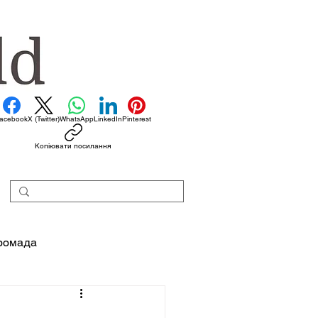
acebook
X (Twitter)
WhatsApp
LinkedIn
Pinterest
Копіювати посилання
ромада