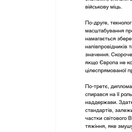
військову міць.
По-друге, технолог
масштабування про
намагається збере
напівпровідників 
значення. Скороче
якщо Європа не ко
цілеспрямованої п
По-третє, диплома
спирався на її рол
наддержави. Здатн
стандартів, залеж
частки світового 
тяжіння, яке змуш