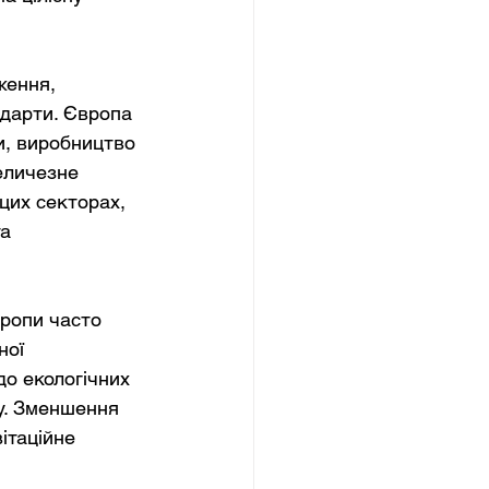
ження, 
дарти. Європа 
и, виробництво 
еличезне 
цих секторах, 
а 
ропи часто 
ної 
о екологічних 
у. Зменшення 
ітаційне 