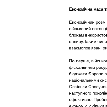
Економічна маса т
Економічний розмір
військовий потенц
блокам використов
впливу. Таким чин
взаємопов'язані р
По-перше, військо
фіскальними ресур
бюджети Європи з
національними сис
Оскільки Сполучені
наступного поколін
ефективно. Пробле
економік, скільки 