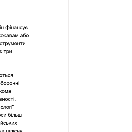
ін фінансує 
ержавам або 
нструменти 
є три 
ються 
боронні 
кома 
ності. 
логії 
си більш 
йських 
а цілісну 