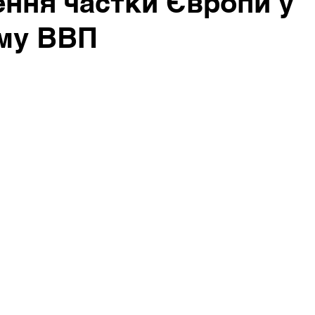
ння частки Європи у
ому ВВП