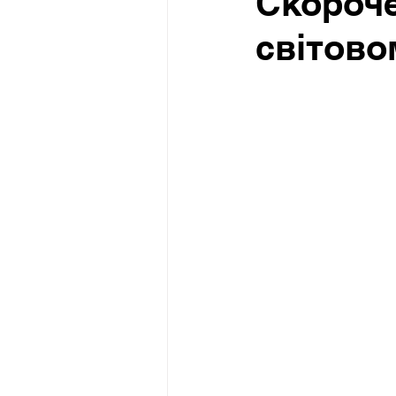
Скороче
світов