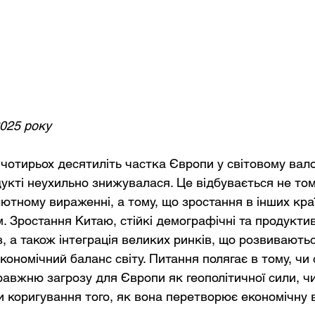
2025 року
 чотирьох десятиліть частка Європи у світовому вал
укті неухильно знижувалася. Це відбувається не том
ютному вираженні, а тому, що зростання в інших кра
. Зростання Китаю, стійкі демографічні та продуктив
 а також інтеграція великих ринків, що розвиваються
кономічний баланс світу. Питання полягає в тому, чи
равжню загрозу для Європи як геополітичної сили, чи
и коригування того, як вона перетворює економічну в