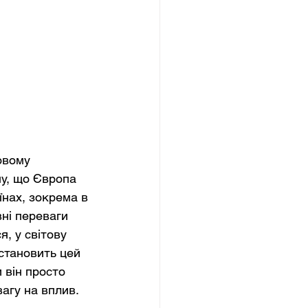
овому 
у, що Європа 
їнах, зокрема в 
ні переваги 
, у світову 
 становить цей 
 він просто 
агу на вплив.