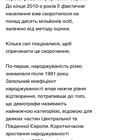
До кінця 2010-х років її
фактичне
населення вже скоротилося на 
понад десять мільйонів осіб, 
залежно від методу оцінки.
Кілька сил поєдналися, щоб 
спричинити це скорочення.
По-перше, народжуваність різко 
знизилася після 1991 року. 
Загальний коефіцієнт 
народжуваності впав нижче рівня 
відтворення, потрапивши до того, 
що демографи називають 
найнижчою категорією, відомою для 
деяких частин Центральної та 
Південної Європи. Короткочасне 
зростання народжуваності 