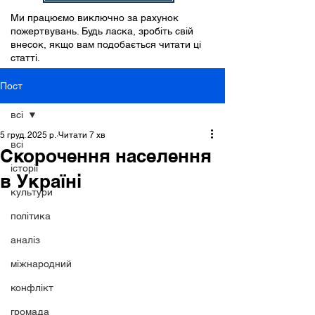
Ми працюємо виключно за рахунок
пожертвувань. Будь ласка, зробіть свій
внесок, якщо вам подобається читати ці
статті.
Пост
всі
5 груд. 2025 р.
Читати 7 хв
всі
Скорочення населення
історії
в Україні
культури
політика
аналіз
міжнародний
конфлікт
громада