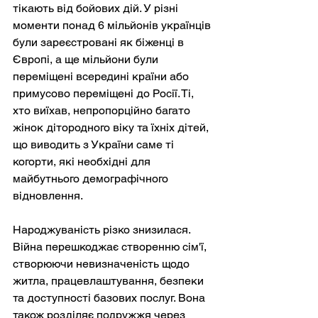
тікають від бойових дій. У різні 
моменти понад 6 мільйонів українців 
були зареєстровані як біженці в 
Європі, а ще мільйони були 
переміщені всередині країни або 
примусово переміщені до Росії. Ті, 
хто виїхав, непропорційно багато 
жінок дітородного віку та їхніх дітей, 
що виводить з України саме ті 
когорти, які необхідні для 
майбутнього демографічного 
відновлення.
Народжуваність різко знизилася. 
Війна перешкоджає створенню сім'ї, 
створюючи невизначеність щодо 
житла, працевлаштування, безпеки 
та доступності базових послуг. Вона 
також розділяє подружжя через 