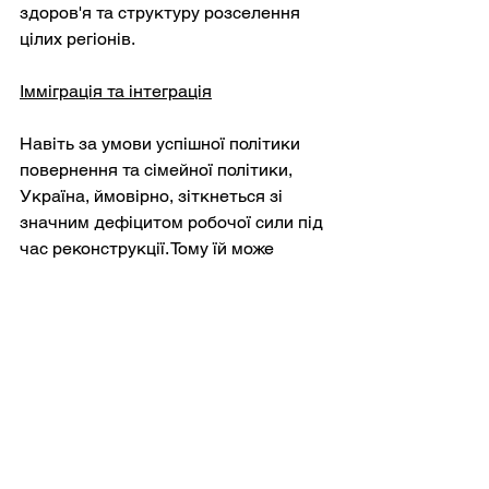
здоров'я та структуру розселення 
цілих регіонів.
Імміграція та інтеграція
Навіть за умови успішної політики 
повернення та сімейної політики, 
Україна, ймовірно, зіткнеться зі 
значним дефіцитом робочої сили під 
час реконструкції. Тому їй може 
знадобитися привітний підхід до 
імміграції. Це політично делікатна 
тема в часи екзистенційного 
конфлікту, проте неминуча, якщо 
країна хоче відбудуватися у великих 
масштабах.
Основою політики може стати 
система балів, яка надає пріоритет 