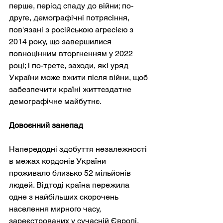
перше, період спаду до війни; по-
друге, демографічні потрясіння, 
пов'язані з російською агресією з 
2014 року, що завершилися 
повноцінним вторгненням у 2022 
році; і по-третє, заходи, які уряд 
України може вжити після війни, щоб 
забезпечити країні життєздатне 
демографічне майбутнє.
Довоєнний занепад
Напередодні здобуття незалежності 
в межах кордонів України 
проживало близько 52 мільйонів 
людей. Відтоді країна пережила 
одне з найбільших скорочень 
населення мирного часу, 
зареєстрованих у сучасній Європі. 