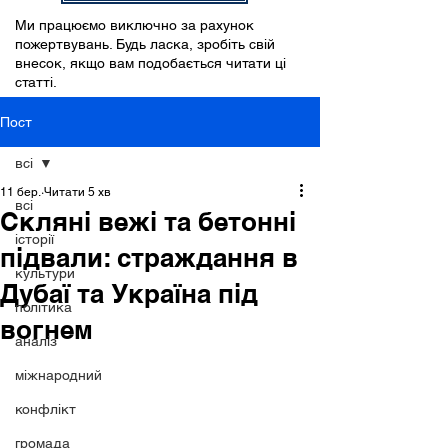
Ми працюємо виключно за рахунок
пожертвувань. Будь ласка, зробіть свій
внесок, якщо вам подобається читати ці
статті.
Пост
всі
11 бер.
Читати 5 хв
всі
Скляні вежі та бетонні
історії
підвали: страждання в
культури
Дубаї та Україна під
політика
вогнем
аналіз
міжнародний
конфлікт
громада