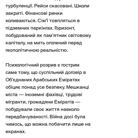
турбуленції. Рейси скасовані. Школи 
закриті. Фінансові ринки 
коливаються. Сім'ї товпляться в 
підземних паркінгах. Горизонт, 
побудований як пам'ятник світовому 
капіталу, на мить оголений перед 
геополітичною реальністю.
Психологічний розрив є гострим 
саме тому, що суспільний договір в 
Об'єднаних Арабських Еміратах 
обіцяє понад усе безпеку. Мешканці 
міста — іноземні фахівці, трудові 
мігранти, громадяни Еміратів — 
побудували своє життя навколо 
передбачуваності. Війна досі була 
чимось, що можна побачити лише на 
екранах.