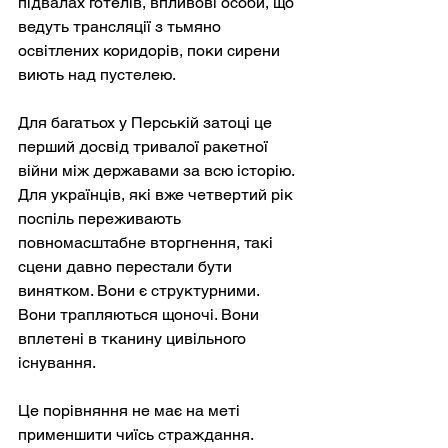
підвалах готелів, впливові особи, що 
ведуть трансляції з тьмяно 
освітлених коридорів, поки сирени 
виють над пустелею.
Для багатьох у Перській затоці це 
перший досвід тривалої ракетної 
війни між державами за всю історію. 
Для українців, які вже четвертий рік 
поспіль переживають 
повномасштабне вторгнення, такі 
сцени давно перестали бути 
винятком. Вони є структурними. 
Вони трапляються щоночі. Вони 
вплетені в тканину цивільного 
існування.
Це порівняння не має на меті 
применшити чиїсь страждання. 