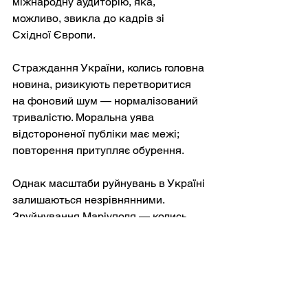
міжнародну аудиторію, яка, 
можливо, звикла до кадрів зі 
Східної Європи.
Страждання України, колись головна 
новина, ризикують перетворитися 
на фоновий шум — нормалізований 
тривалістю. Моральна уява 
відстороненої публіки має межі; 
повторення притупляє обурення.
Однак масштаби руйнувань в Україні 
залишаються незрівнянними. 
Зруйнування Маріуполя — колись 
жвавого портового міста — або 
щоденне бомбардування Харкова 
представляють рівні тривалих 
міських бойових дій, яких ще не було 
в Перській затоці.