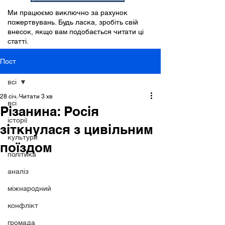
Ми працюємо виключно за рахунок
пожертвувань. Будь ласка, зробіть свій
внесок, якщо вам подобається читати ці
статті.
Пост
всі
28 січ.
Читати 3 хв
всі
Різанина: Росія
історії
зіткнулася з цивільним
культури
поїздом
політика
аналіз
міжнародний
конфлікт
громада