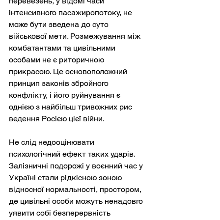
перевезень, у відомі часи 
інтенсивного пасажиропотоку, не 
може бути зведена до суто 
військової мети. Розмежування між 
комбатантами та цивільними 
особами не є риторичною 
прикрасою. Це основоположний 
принцип законів збройного 
конфлікту, і його руйнування є 
однією з найбільш тривожних рис 
ведення Росією цієї війни.
Не слід недооцінювати 
психологічний ефект таких ударів. 
Залізничні подорожі у воєнний час у 
Україні стали рідкісною зоною 
відносної нормальності, простором, 
де цивільні особи можуть ненадовго 
уявити собі безперервність 