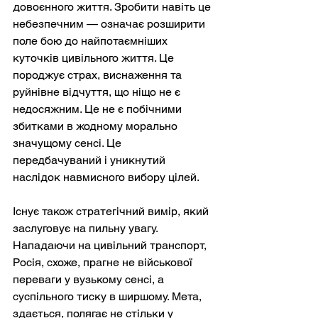
довоєнного життя. Зробити навіть це 
небезпечним — означає розширити 
поле бою до найпотаємніших 
куточків цивільного життя. Це 
породжує страх, виснаження та 
руйнівне відчуття, що ніщо не є 
недосяжним. Це не є побічними 
збитками в жодному морально 
значущому сенсі. Це 
передбачуваний і уникнутий 
наслідок навмисного вибору цілей.
Існує також стратегічний вимір, який 
заслуговує на пильну увагу. 
Нападаючи на цивільний транспорт, 
Росія, схоже, прагне не військової 
переваги у вузькому сенсі, а 
суспільного тиску в ширшому. Мета, 
здається, полягає не стільки у 