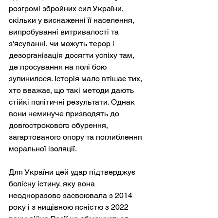
розгромі збройних сил України, 
скільки у виснаженні її населення, 
випробуванні витривалості та 
з'ясуванні, чи можуть терор і 
дезорганізація досягти успіху там, 
де просування на полі бою 
зупинилося. Історія мало втішає тих, 
хто вважає, що такі методи дають 
стійкі політичні результати. Однак 
вони неминуче призводять до 
довгострокового обурення, 
загартованого опору та поглиблення 
моральної ізоляції.
Для України цей удар підтверджує 
болісну істину, яку вона 
неодноразово засвоювала з 2014 
року і з нищівною ясністю з 2022 