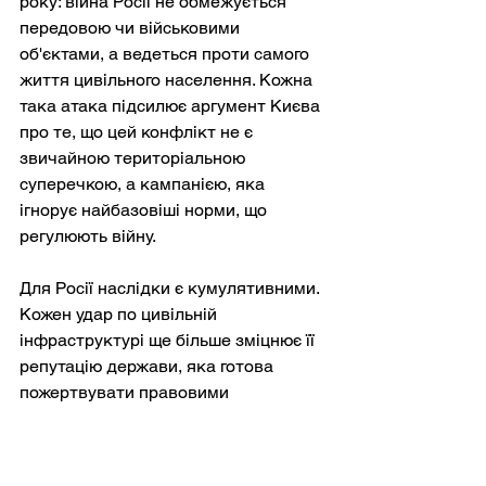
року: війна Росії не обмежується 
передовою чи військовими 
об'єктами, а ведеться проти самого 
життя цивільного населення. Кожна 
така атака підсилює аргумент Києва 
про те, що цей конфлікт не є 
звичайною територіальною 
суперечкою, а кампанією, яка 
ігнорує найбазовіші норми, що 
регулюють війну.
Для Росії наслідки є кумулятивними. 
Кожен удар по цивільній 
інфраструктурі ще більше зміцнює її 
репутацію держави, яка готова 
пожертвувати правовими 
обмеженнями та людською гідністю 
заради тактичної доцільності. Це 
звужує дипломатичний простір, 