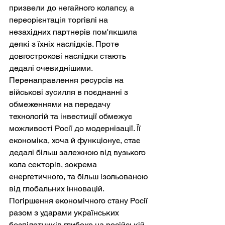
призвели до негайного колапсу, а 
переорієнтація торгівлі на 
незахідних партнерів пом'якшила 
деякі з їхніх наслідків. Проте 
довгострокові наслідки стають 
дедалі очевиднішими. 
Перенаправлення ресурсів на 
військові зусилля в поєднанні з 
обмеженнями на передачу 
технологій та інвестиції обмежує 
можливості Росії до модернізації. Її 
економіка, хоча й функціонує, стає 
дедалі більш залежною від вузького 
кола секторів, зокрема 
енергетичного, та більш ізольованою 
від глобальних інновацій. 
Погіршення економічного стану Росії 
разом з ударами українських 
безпілотників глибоко на російській 