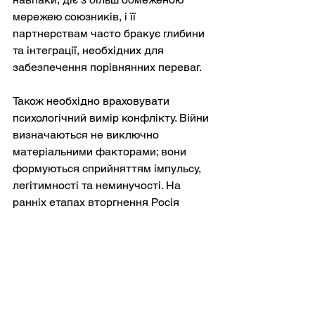
мережею союзників, і її 
партнерствам часто бракує глибини 
та інтеграції, необхідних для 
забезпечення порівнянних переваг.
Також необхідно враховувати 
психологічний вимір конфлікту. Війни 
визначаються не виключно 
матеріальними факторами; вони 
формуються сприйняттям імпульсу, 
легітимності та неминучості. На 
ранніх етапах вторгнення Росія 
прагнула створити образ 
непереможної сили, образ, який з 
того часу був розмитий. Український 
опір у поєднанні з видимими 
російськими невдачами змінив 
наратив. Війна більше не 