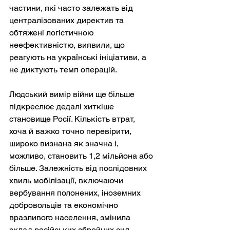
частини, які часто залежать від 
централізованих директив та 
обтяжені логістичною 
неефективністю, виявили, що 
реагують на українські ініціативи, а 
не диктують темп операцій.
Людський вимір війни ще більше 
підкреслює дедалі хиткіше 
становище Росії. Кількість втрат, 
хоча й важко точно перевірити, 
широко визнана як значна і, 
можливо, становить 1,2 мільйона або 
більше. Залежність від послідовних 
хвиль мобілізації, включаючи 
вербування полонених, іноземних 
добровольців та економічно 
вразливого населення, змінила 
склад російських збройних сил 