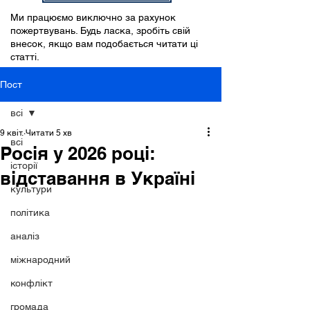
Ми працюємо виключно за рахунок
пожертвувань. Будь ласка, зробіть свій
внесок, якщо вам подобається читати ці
статті.
Пост
всі
9 квіт.
Читати 5 хв
всі
Росія у 2026 році:
історії
відставання в Україні
культури
політика
аналіз
міжнародний
конфлікт
громада