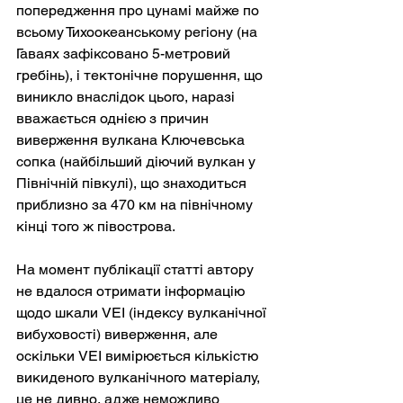
попередження про цунамі майже по 
всьому Тихоокеанському регіону (на 
Гаваях зафіксовано 5-метровий 
гребінь), і тектонічне порушення, що 
виникло внаслідок цього, наразі 
вважається однією з причин 
виверження вулкана Ключевська 
сопка (найбільший діючий вулкан у 
Північній півкулі), що знаходиться 
приблизно за 470 км на північному 
кінці того ж півострова.
На момент публікації статті автору 
не вдалося отримати інформацію 
щодо шкали VEI (індексу вулканічної 
вибуховості) виверження, але 
оскільки VEI вимірюється кількістю 
викиденого вулканічного матеріалу, 
це не дивно, адже неможливо 