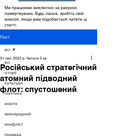
Ми працюємо виключно за рахунок
пожертвувань. Будь ласка, зробіть свій
внесок, якщо вам подобається читати ці
статті.
Пост
всі
31 лип. 2025 р.
Читати 5 хв
всі
Російський стратегічний
історії
атомний підводний
культури
флот: спустошений
політика
аналіз
міжнародний
конфлікт
громада