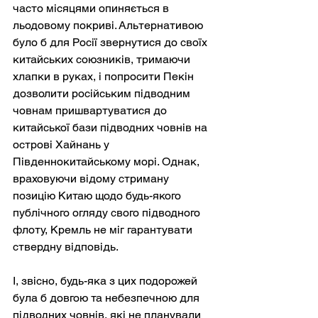
часто місяцями опиняється в 
льодовому покриві. Альтернативою 
було б для Росії звернутися до своїх 
китайських союзників, тримаючи 
хлапки в руках, і попросити Пекін 
дозволити російським підводним 
човнам пришвартуватися до 
китайської бази підводних човнів на 
острові Хайнань у 
Південнокитайському морі. Однак, 
враховуючи відому стриману 
позицію Китаю щодо будь-якого 
публічного огляду свого підводного 
флоту, Кремль не міг гарантувати 
ствердну відповідь.
І, звісно, будь-яка з цих подорожей 
була б довгою та небезпечною для 
підводних човнів, які не планували 