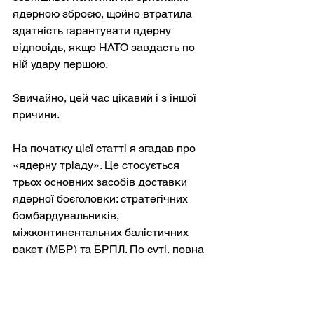
ядерною зброєю, щойно втратила 
здатність гарантувати ядерну 
відповідь, якщо НАТО завдасть по 
ній удару першою.
Звичайно, цей час цікавий і з іншої 
причини.
На початку цієї статті я згадав про 
«ядерну тріаду». Це стосується 
трьох основних засобів доставки 
ядерної боєголовки: стратегічних 
бомбардувальників, 
міжконтинентальних балістичних 
ракет (МБР) та БРПЛ. По суті, повна 
ядерна тріада є важливою для того, 
щоб ядерна держава могла 
використовувати свій ядерний 