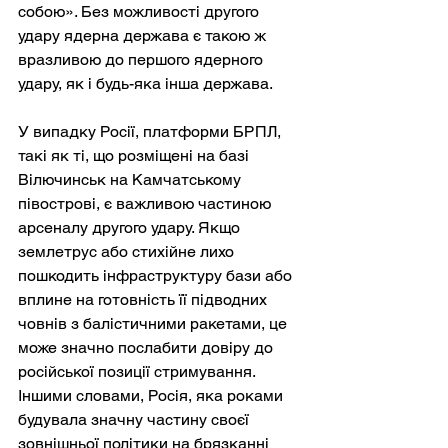
собою». Без можливості другого 
удару ядерна держава є такою ж 
вразливою до першого ядерного 
удару, як і будь-яка інша держава.
У випадку Росії, платформи БРПЛ, 
такі як ті, що розміщені на базі 
Вілючинськ на Камчатському 
півострові, є важливою частиною 
арсеналу другого удару. Якщо 
землетрус або стихійне лихо 
пошкодить інфраструктуру бази або 
вплине на готовність її підводних 
човнів з балістичними ракетами, це 
може значно послабити довіру до 
російської позиції стримування. 
Іншими словами, Росія, яка роками 
будувала значну частину своєї 
зовнішньої політики на брязканні 