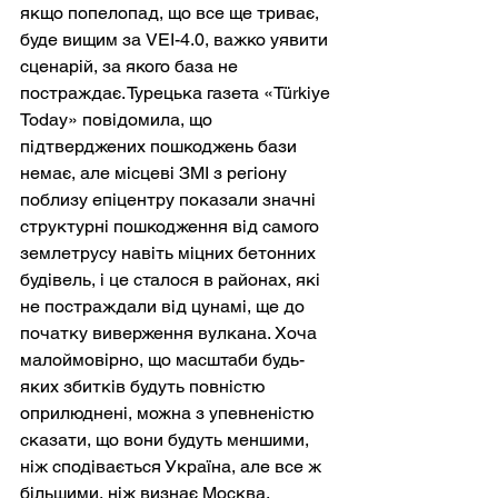
якщо попелопад, що все ще триває, 
буде вищим за VEI-4.0, важко уявити 
сценарій, за якого база не 
постраждає. Турецька газета «Türkiye 
Today» повідомила, що 
підтверджених пошкоджень бази 
немає, але місцеві ЗМІ з регіону 
поблизу епіцентру показали значні 
структурні пошкодження від самого 
землетрусу навіть міцних бетонних 
будівель, і це сталося в районах, які 
не постраждали від цунамі, ще до 
початку виверження вулкана. Хоча 
малоймовірно, що масштаби будь-
яких збитків будуть повністю 
оприлюднені, можна з упевненістю 
сказати, що вони будуть меншими, 
ніж сподівається Україна, але все ж 
більшими, ніж визнає Москва.