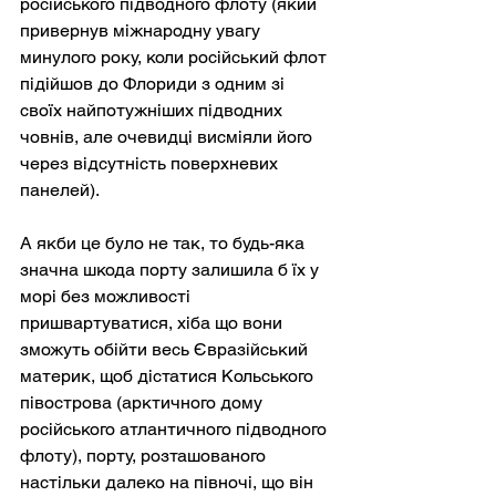
російського підводного флоту (який 
привернув міжнародну увагу 
минулого року, коли російський флот 
підійшов до Флориди з одним зі 
своїх найпотужніших підводних 
човнів, але очевидці висміяли його 
через відсутність поверхневих 
панелей).
А якби це було не так, то будь-яка 
значна шкода порту залишила б їх у 
морі без можливості 
пришвартуватися, хіба що вони 
зможуть обійти весь Євразійський 
материк, щоб дістатися Кольського 
півострова (арктичного дому 
російського атлантичного підводного 
флоту), порту, розташованого 
настільки далеко на півночі, що він 