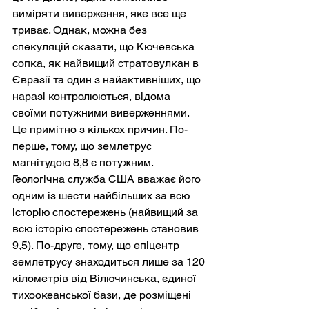
виміряти виверження, яке все ще 
триває. Однак, можна без 
спекуляцій сказати, що Кючевська 
сопка, як найвищий стратовулкан в 
Євразії та один з найактивніших, що 
наразі контролюються, відома 
своїми потужними виверженнями. 
Це примітно з кількох причин. По-
перше, тому, що землетрус 
магнітудою 8,8 є потужним. 
Геологічна служба США вважає його 
одним із шести найбільших за всю 
історію спостережень (найвищий за 
всю історію спостережень становив 
9,5). По-друге, тому, що епіцентр 
землетрусу знаходиться лише за 120 
кілометрів від Вілючинська, єдиної 
тихоокеанської бази, де розміщені 