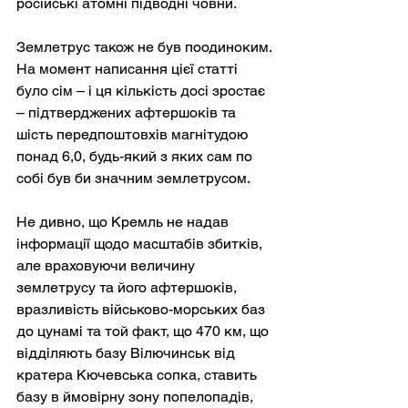
російські атомні підводні човни.
Землетрус також не був поодиноким. 
На момент написання цієї статті 
було сім – і ця кількість досі зростає 
– підтверджених афтершоків та 
шість передпоштовхів магнітудою 
понад 6,0, будь-який з яких сам по 
собі був би значним землетрусом.
Не дивно, що Кремль не надав 
інформації щодо масштабів збитків, 
але враховуючи величину 
землетрусу та його афтершоків, 
вразливість військово-морських баз 
до цунамі та той факт, що 470 км, що 
відділяють базу Вілючинськ від 
кратера Кючевська сопка, ставить 
базу в ймовірну зону попелопадів, 