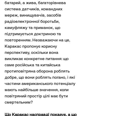
батарей, а жива, багаторівнева 
система датчиків, командних 
мереж, винищувачів, засобів 
радіоелектронної боротьби, 
камуфляжу та приманок, що 
підтримується доктриною та 
повторенням. Незважаючи на це, 
Каракас пропонує корисну 
перспективу, оскільки вона 
викликає конкретне питання: що 
саме російська та китайська 
протиповітряна оборона роблять 
добре, що вони роблять погано, і які 
частини американського потенціалу 
мають найбільше значення, коли 
повітряний простір цілі має бути 
смертельним?
Що Каракас насправді показує, а що 