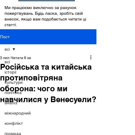
Ми працюємо виключно за рахунок
пожертвувань. Будь ласка, зробіть свій
внесок, якщо вам подобається читати ці
статті.
Пост
всі
3 лют.
Читати 6 хв
всі
Російська та китайська
історії
протиповітряна
культури
оборона: чого ми
політика
навчилися у Венесуели?
аналіз
міжнародний
конфлікт
громада