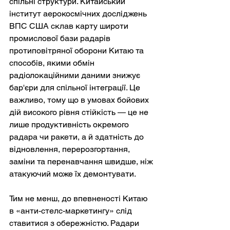
спільні структури. Китайський 
інститут аерокосмічних досліджень 
ВПС США склав карту широти 
промислової бази радарів 
протиповітряної оборони Китаю та 
способів, якими обмін 
радіолокаційними даними знижує 
бар'єри для спільної інтеграції. Це 
важливо, тому що в умовах бойових 
дій високого рівня стійкість — це не 
лише продуктивність окремого 
радара чи ракети, а й здатність до 
відновлення, перерозгортання, 
заміни та перенавчання швидше, ніж 
атакуючий може їх демонтувати.
Тим не менш, до впевненості Китаю 
в «анти-стелс-маркетингу» слід 
ставитися з обережністю. Радари 