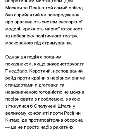
оперативним мистецтвом. Для 
Москви та Пекіна той самий епізод 
був сприйнятий як попередження 
про вразливість систем експортної 
моделі, крихкість мирної готовності 
та небезпеку політичного театру, 
маскованого під стримування.
Однак ця подія є поганим 
показником, якщо використовувати 
її недбало. Короткий, несподіваний 
рейд проти країни з нерівномірними 
стандартами підготовки та 
невизначеною готовністю не можна 
порівнювати з проблемою, з якою 
зіткнулися б Сполучені Штати у 
великому конфлікті проти Росії чи 
Китаю, де протиповітряна оборона 
— це не просто набір ракетних 