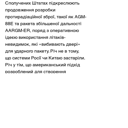
Сполучених Штатах підкреслюють 
продовження розробки 
протирадіаційної зброї, такої як AGM-
88E та ракета збільшеної дальності 
AARGM-ER, поряд з оперативною 
ідеєю використання літаків-
невидимок, які «вибивають двері» 
для ударного пакету. Річ не в тому, 
що системи Росії чи Китаю застаріли. 
Річ у тім, що американський підхід 
розроблений для створення 
тимчасової локальної переваги в 
межах спірного повітряного 
простору, часто достатньо довго, 
щоб досягти конкретної мети, навіть 
якщо утримувати цю перевагу 
необмежений час було б набагато 
складніше.