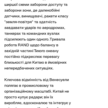
ширшої схеми заборони доступу та 
заборони зони, де далекобійні 
датчики, винищувачі, ракети класу 
"земля-повітря" та здатність 
завдавати ударів по аеродромах, 
танкерах та командних вузлах 
підсилюють один одного. Тривала 
робота RAND щодо балансу в 
західній частині Тихого океану 
постійно підкреслює перевагу 
близькості для Китаю в ймовірних 
непередбачених ситуаціях.
Ключова відмінність від Венесуели 
полягає в промисловому та 
організаційному масштабі. Китай не 
просто купує радари; він їх 
виробляє, вдосконалює та інтегрує у 