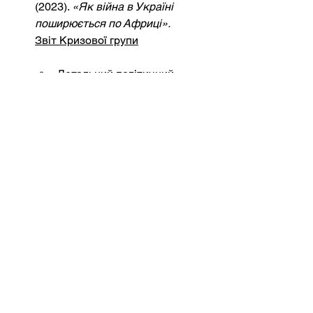
(2023).
«Як війна в Україні 
поширюється по Африці».
Звіт Кризової групи
Детальний політичний 
документ, що аналізує 
економічні та політичні 
наслідки війни для 
африканських країн.
Африканський центр 
конструктивного вирішення 
спорів (ACCORD)
(2022).
«Нейтралітет Африки щодо 
української кризи: принципи чи 
прагматизм?»
Досліджує африканські 
дипломатичні принципи та 