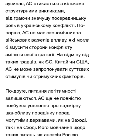
зусилля, АС стикається з кількома 
структурними викликами, 
відіграючи значущу посередницьку 
роль в українському конфлікті. По-
перше, АС не має економічних та 
військових важелів впливу, які могли 
б змусити сторони конфлікту 
змінити свої стратегії. На відміну від 
таких гравців, як ЄС, Китай чи США, 
АС не може запропонувати суттєвих 
стимулів чи стримуючих факторів.
По-друге, питання легітимності 
залишаються. АС ще не повністю 
позбувся уявлення про надмірну 
шанобливу поведінку перед 
могутніми державами, як на Заході, 
так і на Сході. Його мовчання щодо 
таких питань, як анексія Росією 