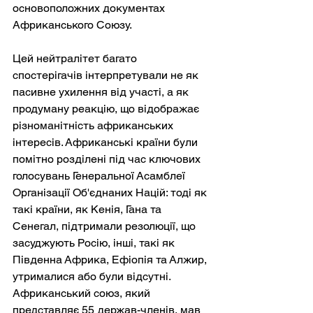
основоположних документах 
Африканського Союзу.
Цей нейтралітет багато 
спостерігачів інтерпретували не як 
пасивне ухилення від участі, а як 
продуману реакцію, що відображає 
різноманітність африканських 
інтересів. Африканські країни були 
помітно розділені під час ключових 
голосувань Генеральної Асамблеї 
Організації Об'єднаних Націй: тоді як 
такі країни, як Кенія, Гана та 
Сенегал, підтримали резолюції, що 
засуджують Росію, інші, такі як 
Південна Африка, Ефіопія та Алжир, 
утрималися або були відсутні. 
Африканський союз, який 
представляє 55 держав-членів, мав 