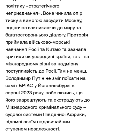
політику «стратегічного 
неприєднання». Вона чинила опір 
тиску з вимогою засудити Москву, 
водночас закликаючи до миру та 
багатостороннього діалогу. Преторія 
приймала військово-морські 
навчання Росії та Китаю та зазнала 
критики як усередині країни, так і на 
міжнародному рівні за надмірну 
поступливість до Росії. Тим не менш, 
Володимир Путін не зміг поїхати на 
саміт БРІКС у Йоганнесбурзі в 
серпні 2023 року, побоюючись, що 
його заарештують та екстрадують до 
Міжнародного кримінального суду – 
судової системи Південної Африки, 
відомої своїм надзвичайним 
ступенем незалежності.