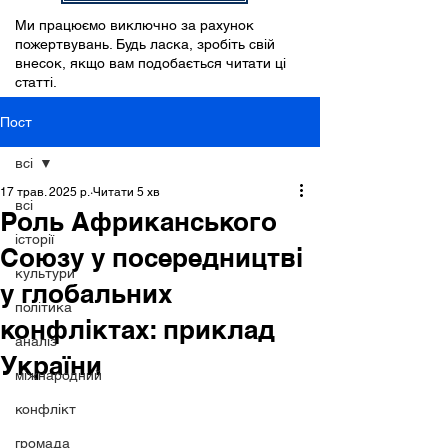
Ми працюємо виключно за рахунок
пожертвувань. Будь ласка, зробіть свій
внесок, якщо вам подобається читати ці
статті.
Пост
всі
17 трав. 2025 р.
Читати 5 хв
всі
Роль Африканського
історії
Союзу у посередництві
культури
у глобальних
політика
конфліктах: приклад
аналіз
України
міжнародний
конфлікт
громада