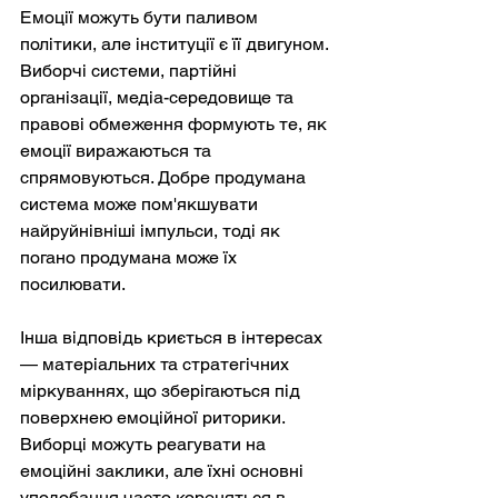
Емоції можуть бути паливом 
політики, але інституції є її двигуном. 
Виборчі системи, партійні 
організації, медіа-середовище та 
правові обмеження формують те, як 
емоції виражаються та 
спрямовуються. Добре продумана 
система може пом'якшувати 
найруйнівніші імпульси, тоді як 
погано продумана може їх 
посилювати.
Інша відповідь криється в інтересах 
— матеріальних та стратегічних 
міркуваннях, що зберігаються під 
поверхнею емоційної риторики. 
Виборці можуть реагувати на 
емоційні заклики, але їхні основні 
уподобання часто кореняться в 