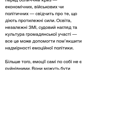
економічних, військових чи 
політичних — свідчить про те, що 
діють протилежні сили. Освіта, 
незалежні ЗМІ, судовий нагляд та 
культура громадянської участі — 
все це може допомогти пом’якшити 
надмірності емоційної політики.
Більше того, емоції самі по собі не є 
руйнівними. Вони можуть бути 
джерелом солідарності, мотивації та 
морального переконання. Рухи, які 
розширювали права та кидали 
виклик несправедливості, часто 
були зумовлені глибоко пережитими 
емоціями — обуренням нерівністю, 
співчуттям до маргіналізованих, 
надією на краще майбутнє. Питання 