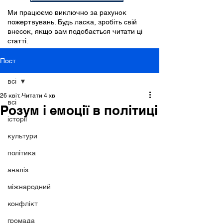
Ми працюємо виключно за рахунок
пожертвувань. Будь ласка, зробіть свій
внесок, якщо вам подобається читати ці
статті.
Пост
всі
26 квіт.
Читати 4 хв
всі
Розум і емоції в політиці
історії
культури
політика
аналіз
міжнародний
конфлікт
громада