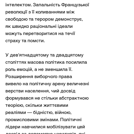
інтелектом. Запальність Французької 
революції з її коливаннями між 
свободою та терором демонструє, 
як швидко раціональні ідеали 
можуть перетворитися на течії 
страху та помсти.
У дев'ятнадцятому та двадцятому 
століттях масова політика посилила 
роль емоцій, а не зменшила її. 
Розширення виборчого права 
вивело на політичну арену величезні 
верстви населення, чий досвід 
формувався не стільки абстрактною 
теорією, скільки життєвими 
реаліями — бідністю, війною, 
промисловими змінами. Політичні 
лідери навчилися мобілізувати цей 
досвід за допомогою наративів, які 