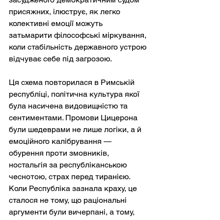
присяжних, ілюструє, як легко 
колективні емоції можуть 
затьмарити філософські міркування, 
коли стабільність державного устрою 
відчуває себе під загрозою.
Ця схема повторилася в Римській 
республіці, політична культура якої 
була насичена видовищністю та 
сентиментами. Промови Цицерона 
були шедеврами не лише логіки, а й 
емоційного калібрування — 
обурення проти змовників, 
ностальгія за республіканською 
чеснотою, страх перед тиранією. 
Коли Республіка зазнала краху, це 
сталося не тому, що раціональні 
аргументи були вичерпані, а тому, 