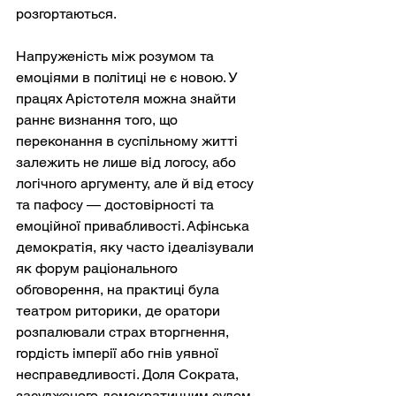
розгортаються.
Напруженість між розумом та 
емоціями в політиці не є новою. У 
працях Арістотеля можна знайти 
раннє визнання того, що 
переконання в суспільному житті 
залежить не лише від логосу, або 
логічного аргументу, але й від етосу 
та пафосу — достовірності та 
емоційної привабливості. Афінська 
демократія, яку часто ідеалізували 
як форум раціонального 
обговорення, на практиці була 
театром риторики, де оратори 
розпалювали страх вторгнення, 
гордість імперії або гнів уявної 
несправедливості. Доля Сократа, 
засудженого демократичним судом 