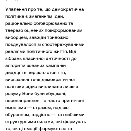
Уявлення про те, що демократична 
політика є змаганням ідей, 
раціонально обговорюваних та 
тверезо оцінених поінформованим 
виборцем, завжди тривожно 
поєднувалося зі спостережуваними 
реаліями політичного життя. Від 
зібрань класичної античності до 
алгоритмізованих кампаній 
двадцять першого століття, 
вирішальні течії демократичної 
політики рідко випливали лише з 
розуму. Вони були збуджені, 
перенаправлені та часто пригнічені 
емоціями — страхом, надією, 
обуренням, гордістю — та глибшими 
структурними силами, які формують 
те, як ці емоції формуються та 