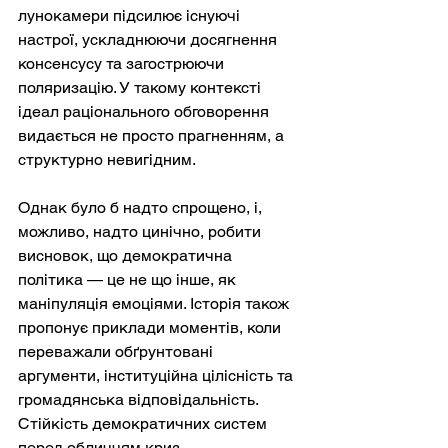
лунокамери підсилює існуючі 
настрої, ускладнюючи досягнення 
консенсусу та загострюючи 
поляризацію. У такому контексті 
ідеал раціонального обговорення 
видається не просто прагненням, а 
структурно невигідним.
Однак було б надто спрощено, і, 
можливо, надто цинічно, робити 
висновок, що демократична 
політика — це не що інше, як 
маніпуляція емоціями. Історія також 
пропонує приклади моментів, коли 
переважали обґрунтовані 
аргументи, інституційна цілісність та 
громадянська відповідальність. 
Стійкість демократичних систем 
перед обличчям криз — 