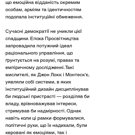
що емоційна відданість окремим 
особам, арміям та ідентичностям 
подолала інституційні обмеження.
Сучасні демократії не уникли цієї 
спадщини. Епоха Просвітництва 
запровадила потужний ідеал 
раціонального управління, що 
ґрунтується на розумі, правах та 
емпіричному дослідженні. Такі 
мислителі, як Джон Локк і Монтеск'є, 
уявляли собі системи, в яких 
інституційний дизайн дисциплінував 
би людські пристрасті — розділяв би 
владу, врівноважував інтереси, 
стримував би надмірності. Однак 
навіть коли ці рамки формувалися, 
політичні рухи, що їх надихали, були 
керовані як емоціями, так і 