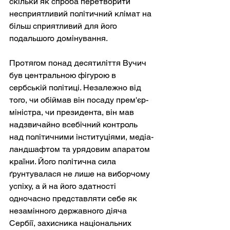
скільки як спроба перетворити 
несприятливий політичний клімат на 
більш сприятливий для його 
подальшого домінування.
Протягом понад десятиліття Вучич 
був центральною фігурою в 
сербській політиці. Незалежно від 
того, чи обіймав він посаду прем'єр-
міністра, чи президента, він мав 
надзвичайно всебічний контроль 
над політичними інституціями, медіа-
ландшафтом та урядовим апаратом 
країни. Його політична сила 
ґрунтувалася не лише на виборчому 
успіху, а й на його здатності 
одночасно представляти себе як 
незамінного державного діяча 
Сербії, захисника національних 