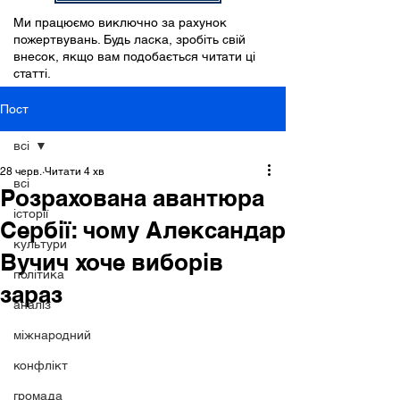
Ми працюємо виключно за рахунок
пожертвувань. Будь ласка, зробіть свій
внесок, якщо вам подобається читати ці
статті.
Пост
всі
28 черв.
Читати 4 хв
всі
Розрахована авантюра
історії
Сербії: чому Александар
культури
Вучич хоче виборів
політика
зараз
аналіз
міжнародний
конфлікт
громада