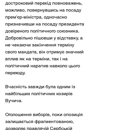
достроковий перехід повноважень, 
можливо, повернувшись на посаду 
прем'єр-міністра, одночасно 
призначивши на посаду президента 
довіреного політичного союзника. 
Добровільно пішовши у відставку, а 
не чекаючи закінчення терміну 
свого мандата, він отримує значний 
вплив як на терміни, так і на 
політичний наратив навколо цього 
переходу.
Вчасність завжди була одним із 
найбільших політичних козирів 
Вучича.
Оголошення виборів, поки опозиція 
залишається фрагментованою, 
дозволяє правлячій Сербській 