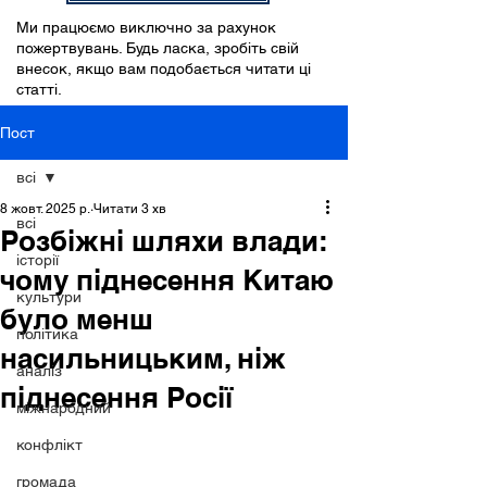
Ми працюємо виключно за рахунок
пожертвувань. Будь ласка, зробіть свій
внесок, якщо вам подобається читати ці
статті.
Пост
всі
8 жовт. 2025 р.
Читати 3 хв
всі
Розбіжні шляхи влади:
історії
чому піднесення Китаю
культури
було менш
політика
насильницьким, ніж
аналіз
піднесення Росії
міжнародний
конфлікт
громада