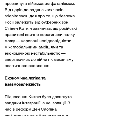
просякнута військовим фаталізмом. 
Від царів до радянських часів 
зберігалася ідея про те, що безпека 
Росії залежить від буферних зон. 
Стівен Коткін зазначає, що російські 
правителі звично перегинали палку 
межу — керовані невідповідністю 
між глобальними амбіціями та 
економічною нестабільністю — 
звертаючись до війни як механізму 
політичного оновлення.
Економічна логіка та 
взаємозалежність
Піднесення Китаю було досягнуто 
завдяки інтеграції, а не ізоляції. З 
часів реформ Ден Сяопіна 
легітимність партії залежала від 