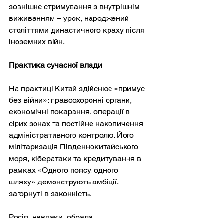
зовнішнє стримування з внутрішнім 
виживанням – урок, народжений 
століттями династичного краху після 
іноземних війн.
Практика сучасної влади
На практиці Китай здійснює «примус 
без війни»: правоохоронні органи, 
економічні покарання, операції в 
сірих зонах та постійне накопичення 
адміністративного контролю. Його 
мілітаризація Південнокитайського 
моря, кібератаки та кредитування в 
рамках «Одного поясу, одного 
шляху» демонструють амбіції, 
загорнуті в законність.
Росія, навпаки, обрала 