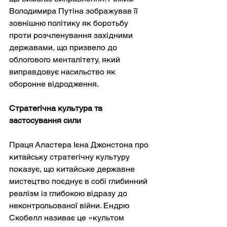
Володимира Путіна зображував її 
зовнішню політику як боротьбу 
проти розчленування західними 
державами, що призвело до 
облогового менталітету, який 
виправдовує насильство як 
оборонне відродження.
Стратегічна культура та 
застосування сили
Праця Аластера Ієна Джонстона про 
китайську стратегічну культуру 
показує, що китайське державне 
мистецтво поєднує в собі глибинний 
реалізм із глибокою відразу до 
неконтрольованої війни. Ендрю 
Скобелл називає це «культом 