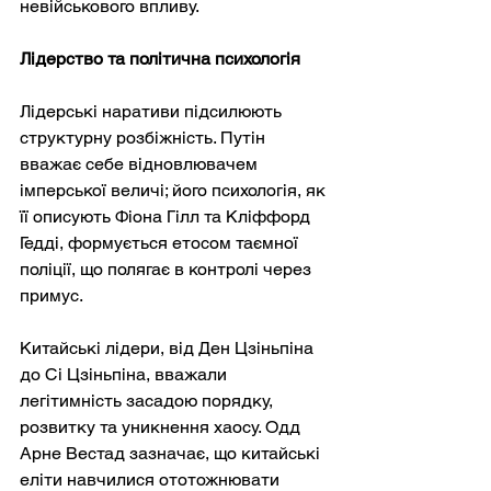
невійськового впливу.
Лідерство та політична психологія
Лідерські наративи підсилюють 
структурну розбіжність. Путін 
вважає себе відновлювачем 
імперської величі; його психологія, як 
її описують Фіона Гілл та Кліффорд 
Гедді, формується етосом таємної 
поліції, що полягає в контролі через 
примус.
Китайські лідери, від Ден Цзіньпіна 
до Сі Цзіньпіна, вважали 
легітимність засадою порядку, 
розвитку та уникнення хаосу. Одд 
Арне Вестад зазначає, що китайські 
еліти навчилися ототожнювати 