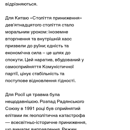
відрізняються.
Для Китаю «Століття приниження» 
дев'ятнадцятого століття стало 
моральним уроком: іноземне 
вторгнення та внутрішній хаос 
призвели до руїни; єдність та 
економічна сила – це шлях до 
спокути. Цей наратив, вбудований у 
самосприйняття Комуністичної 
партії, цінує стабільність та 
поступове відновлення гідності.
Для Росії ця травма була 
нещодавнішою. Розпад Радянського 
Союзу в 1991 році був сприйнятий 
елітами як геополітична катастрофа 
— всесвітньо-історичне приниження, 
що вимагає виправлення. Режим 