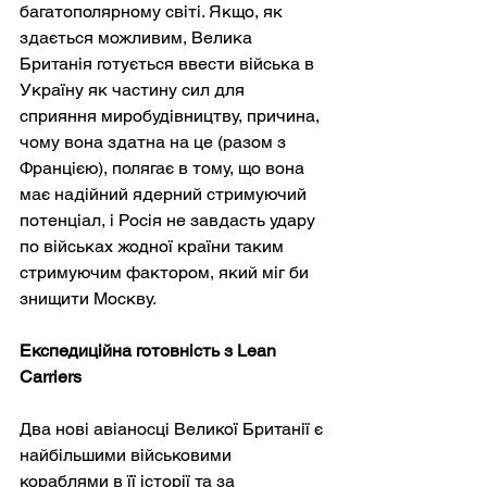
багатополярному світі. Якщо, як 
здається можливим, Велика 
Британія готується ввести війська в 
Україну як частину сил для 
сприяння миробудівництву, причина, 
чому вона здатна на це (разом з 
Францією), полягає в тому, що вона 
має надійний ядерний стримуючий 
потенціал, і Росія не завдасть удару 
по військах жодної країни таким 
стримуючим фактором, який міг би 
знищити Москву.
Експедиційна готовність з Lean 
Carriers
Два нові авіаносці Великої Британії є 
найбільшими військовими 
кораблями в її історії та за 