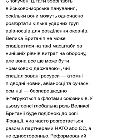
Сполучені Штати зберігають 
військово-морське панування, 
оскільки вони можуть одночасно 
розгортати кілька ударних груп 
авіаносців для розділення океанів. 
Велика Британія не може 
сподіватися на такі масштаби за 
нинішніх рівнів витрат на оборону, 
але вона все ще може бути 
«рамковою державою», чиї 
спеціалізовані ресурси — атомні 
підводні човни, авіаносці та сучасні 
есмінці — безперешкодно 
інтегруються з флотами союзників. У 
цьому сенсі глобальна роль Великої 
Британії буде подібною до ролі 
Франції, яка часто розгортається 
разом з партнерами НАТО або ЄС, а 
не односторонньо. Реформований 