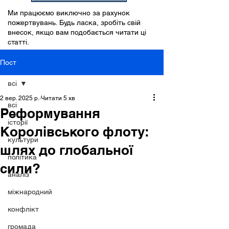
Ми працюємо виключно за рахунок
пожертвувань. Будь ласка, зробіть свій
внесок, якщо вам подобається читати ці
статті.
Пост
всі
2 вер. 2025 р.
Читати 5 хв
всі
Реформування
історії
Королівського флоту:
культури
шлях до глобальної
політика
сили?
аналіз
міжнародний
конфлікт
громада