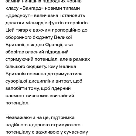
заміни нинішніх підводних човнів 
класу «Вангард» новими типами 
«Дредноут» величезна і становить 
десятки мільярдів фунтів стерлінгів. 
Цей тягар є важчим пропорційно до 
оборонного бюджету Великої 
Британії, ніж для Франції, яка 
зберігає власний підводний 
стримуючий потенціал, але в рамках 
більшого бюджету. Тому Велика 
Британія повинна дотримуватися 
суворішої дисципліни витрат, щоб 
запобігти тому, щоб ядерний 
елемент виснажив звичайний 
потенціал.
Незважаючи на це, підтримка 
надійного ядерного стримуючого 
потенціалу є важливою у сучасному 