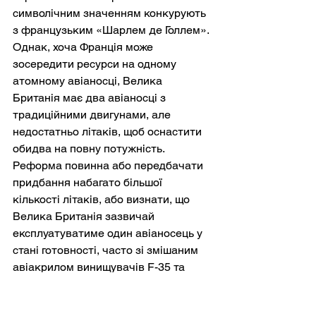
символічним значенням конкурують 
з французьким «Шарлем де Голлем». 
Однак, хоча Франція може 
зосередити ресурси на одному 
атомному авіаносці, Велика 
Британія має два авіаносці з 
традиційними двигунами, але 
недостатньо літаків, щоб оснастити 
обидва на повну потужність. 
Реформа повинна або передбачати 
придбання набагато більшої 
кількості літаків, або визнати, що 
Велика Британія зазвичай 
експлуатуватиме один авіаносець у 
стані готовності, часто зі змішаним 
авіакрилом винищувачів F-35 та 
безпілотників, і завжди в коаліції з 
ескортом США або НАТО. 