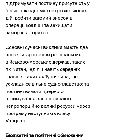
підтримувати постійну присутність у 
більш ніж одному театрі військових 
дій, робити вагомий внесок в 
операції коаліції та захищати 
заморські території.
Основні сучасні виклики мають два 
аспекти: зростання регіональних 
військово-морських держав, таких 
як Китай, Індія, і навіть середніх 
гравців, таких як Туреччина, що 
ускладнює вільне судноплавство; та 
постійні вимоги ядерного 
стримування, які поглинають 
непропорційно великі ресурси через 
програму наступників класу 
Vanguard.
Бюджетні та політичні обмеження