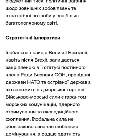
бюджетний тиск, політичні вагання 
щодо зовнішніх зобов'язань та 
стратегічні потреби у все більш 
багатополярному світі.
Стратегічні імперативи
Глобальна позиція Великої Британії, 
навіть після Brexit, залишається 
закріпленою в її статусі постійного 
члена Ради Безпеки ООН, провідної 
держави НАТО та острівної держави, 
що залежить від морської торгівлі. 
Військово-морські сили є гарантом 
морських комунікацій, ядерного 
стримування та експедиційного 
охоплення. Глобальна сила не 
обов'язково означає глобальне 
домінування, а радше здатність 