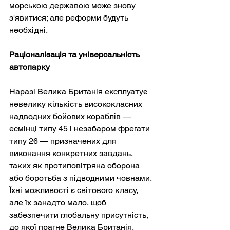
морською державою може знову 
з'явитися; але реформи будуть 
необхідні.
Раціоналізація та універсальність 
автопарку
Наразі Велика Британія експлуатує 
невелику кількість висококласних 
надводних бойових кораблів — 
есмінці типу 45 і незабаром фрегати 
типу 26 — призначених для 
виконання конкретних завдань, 
таких як протиповітряна оборона 
або боротьба з підводними човнами. 
Їхні можливості є світового класу, 
але їх занадто мало, щоб 
забезпечити глобальну присутність, 
до якої прагне Велика Британія. 