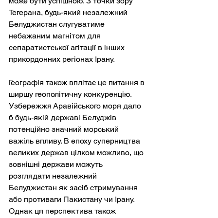
може бути успішною. З точки зору 
Тегерана, будь-який незалежний 
Белуджистан слугуватиме 
небажаним магнітом для 
сепаратистської агітації в інших 
прикордонних регіонах Ірану.
Географія також вплітає це питання в 
ширшу геополітичну конкуренцію. 
Узбережжя Аравійського моря дало 
б будь-якій державі Белуджів 
потенційно значний морський 
важіль впливу. В епоху суперництва 
великих держав цілком можливо, що 
зовнішні держави можуть 
розглядати незалежний 
Белуджистан як засіб стримування 
або противаги Пакистану чи Ірану. 
Однак ця перспектива також 