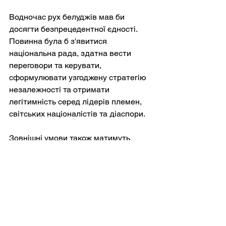
Водночас рух белуджів мав би 
досягти безпрецедентної єдності. 
Повинна була б з'явитися 
національна рада, здатна вести 
переговори та керувати, 
сформулювати узгоджену стратегію 
незалежності та отримати 
легітимність серед лідерів племен, 
світських націоналістів та діаспори.
Зовнішні умови також матимуть 
значення. Якби Іран зіткнувся з 
паралельними внутрішніми кризами, 
його здатність придушувати 
активізм белуджів у межах своїх 
кордонів могла б зменшитися. Якщо 
великі держави побачать 
стратегічну перевагу в підтримці 