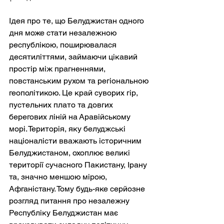
Ідея про те, що Белуджистан одного 
дня може стати незалежною 
республікою, поширювалася 
десятиліттями, займаючи цікавий 
простір між прагненнями, 
повстанським рухом та регіональною 
геополітикою. Це край суворих гір, 
пустельних плато та довгих 
берегових ліній на Аравійському 
морі. Територія, яку белуджські 
націоналісти вважають історичним 
Белуджистаном, охоплює великі 
території сучасного Пакистану, Ірану 
та, значно меншою мірою, 
Афганістану. Тому будь-яке серйозне 
розгляд питання про незалежну 
Республіку Белуджистан має 