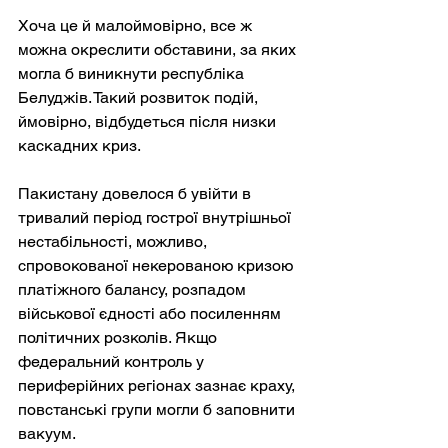
Хоча це й малоймовірно, все ж 
можна окреслити обставини, за яких 
могла б виникнути республіка 
Белуджів. Такий розвиток подій, 
ймовірно, відбудеться після низки 
каскадних криз.
Пакистану довелося б увійти в 
тривалий період гострої внутрішньої 
нестабільності, можливо, 
спровокованої некерованою кризою 
платіжного балансу, розпадом 
військової єдності або посиленням 
політичних розколів. Якщо 
федеральний контроль у 
периферійних регіонах зазнає краху, 
повстанські групи могли б заповнити 
вакуум.