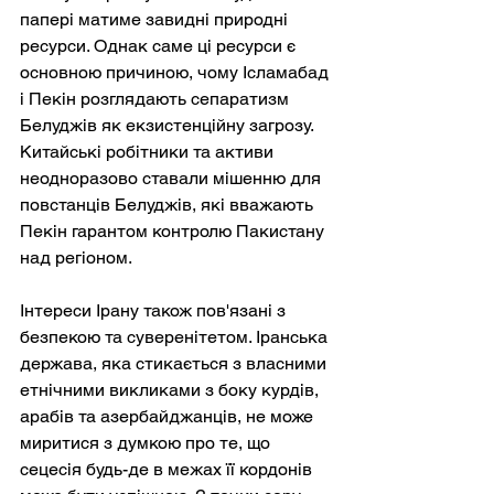
папері матиме завидні природні 
ресурси. Однак саме ці ресурси є 
основною причиною, чому Ісламабад 
і Пекін розглядають сепаратизм 
Белуджів як екзистенційну загрозу. 
Китайські робітники та активи 
неодноразово ставали мішенню для 
повстанців Белуджів, які вважають 
Пекін гарантом контролю Пакистану 
над регіоном.
Інтереси Ірану також пов'язані з 
безпекою та суверенітетом. Іранська 
держава, яка стикається з власними 
етнічними викликами з боку курдів, 
арабів та азербайджанців, не може 
миритися з думкою про те, що 
сецесія будь-де в межах її кордонів 