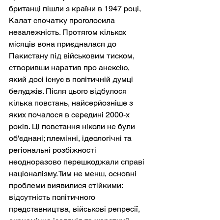
британці пішли з країни в 1947 році, 
Калат спочатку проголосила 
незалежність. Протягом кількох 
місяців вона приєдналася до 
Пакистану під військовим тиском, 
створивши наратив про анексію, 
який досі існує в політичній думці 
белуджів. Після цього відбулося 
кілька повстань, найсерйозніше з 
яких почалося в середині 2000-х 
років. Ці повстання ніколи не були 
об'єднані; племінні, ідеологічні та 
регіональні розбіжності 
неодноразово перешкоджали справі 
націоналізму. Тим не менш, основні 
проблеми виявилися стійкими: 
відсутність політичного 
представництва, військові репресії, 