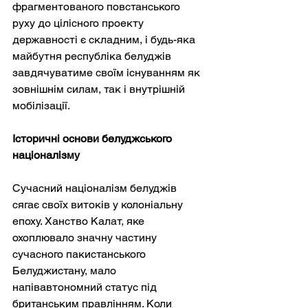
фрагментованого повстанського 
руху до цілісного проекту 
державності є складним, і будь-яка 
майбутня республіка белуджів 
завдячуватиме своїм існуванням як 
зовнішнім силам, так і внутрішній 
мобілізації.
Історичні основи белуджського 
націоналізму
Сучасний націоналізм белуджів 
сягає своїх витоків у колоніальну 
епоху. Ханство Калат, яке 
охоплювало значну частину 
сучасного пакистанського 
Белуджистану, мало 
напівавтономний статус під 
британським правлінням. Коли 