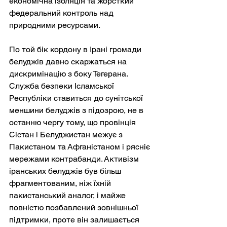
економічна ізоляція та жорсткий 
федеральний контроль над 
природними ресурсами.
По той бік кордону в Ірані громади 
белуджів давно скаржаться на 
дискримінацію з боку Тегерана. 
Служба безпеки Ісламської 
Республіки ставиться до сунітської 
меншини белуджів з підозрою, не в 
останню чергу тому, що провінція 
Сістан і Белуджистан межує з 
Пакистаном та Афганістаном і рясніє 
мережами контрабанди. Активізм 
іранських белуджів був більш 
фрагментованим, ніж їхній 
пакистанський аналог, і майже 
повністю позбавлений зовнішньої 
підтримки, проте він залишається 