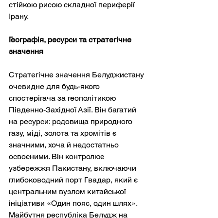
стійкою рисою складної периферії 
Ірану.
Географія, ресурси та стратегічне 
значення
Стратегічне значення Белуджистану 
очевидне для будь-якого 
спостерігача за геополітикою 
Південно-Західної Азії. Він багатий 
на ресурси: родовища природного 
газу, міді, золота та хромітів є 
значними, хоча й недостатньо 
освоєними. Він контролює 
узбережжя Пакистану, включаючи 
глибоководний порт Гвадар, який є 
центральним вузлом китайської 
ініціативи «Один пояс, один шлях». 
Майбутня республіка Белудж на 