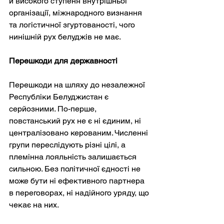
й високого ступеня внутрішньої 
організації, міжнародного визнання 
та логістичної згуртованості, чого 
нинішній рух белуджів не має.
Перешкоди для державності
Перешкоди на шляху до незалежної 
Республіки Белуджистан є 
серйозними. По-перше, 
повстанський рух не є ні єдиним, ні 
централізовано керованим. Численні 
групи переслідують різні цілі, а 
племінна лояльність залишається 
сильною. Без політичної єдності не 
може бути ні ефективного партнера 
в переговорах, ні надійного уряду, що 
чекає на них.