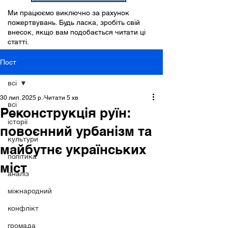
Ми працюємо виключно за рахунок
пожертвувань. Будь ласка, зробіть свій
внесок, якщо вам подобається читати ці
статті.
Пост
всі
30 лип. 2025 р.
Читати 5 хв
всі
Реконструкція руїн:
історії
повоєнний урбанізм та
культури
майбутнє українських
політика
міст
аналіз
міжнародний
конфлікт
громада