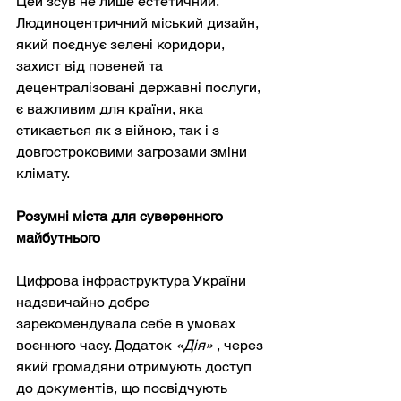
Цей зсув не лише естетичний. 
Людиноцентричний міський дизайн, 
який поєднує зелені коридори, 
захист від повеней та 
децентралізовані державні послуги, 
є важливим для країни, яка 
стикається як з війною, так і з 
довгостроковими загрозами зміни 
клімату.
Розумні міста для суверенного 
майбутнього
Цифрова інфраструктура України 
надзвичайно добре 
зарекомендувала себе в умовах 
воєнного часу.
 Додаток 
«Дія»
, через 
який громадяни отримують доступ 
до документів, що посвідчують 