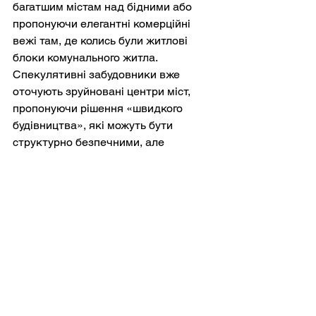
багатшим містам над бідними або 
пропонуючи елегантні комерційні 
вежі там, де колись були житлові 
блоки комунального житла. 
Спекулятивні забудовники вже 
оточують зруйновані центри міст, 
пропонуючи рішення «швидкого 
будівництва», які можуть бути 
структурно безпечними, але 
соціально катастрофічними.
Україна має шанс стати лідером в 
інноваціях у сфері державного 
житла: модульні будинки, що 
зростають з часом, моделі 
кооперативної власності, зелене 
будівництво, що субсидується 
державою, та захист орендної плати 
для вразливих верств населення. 