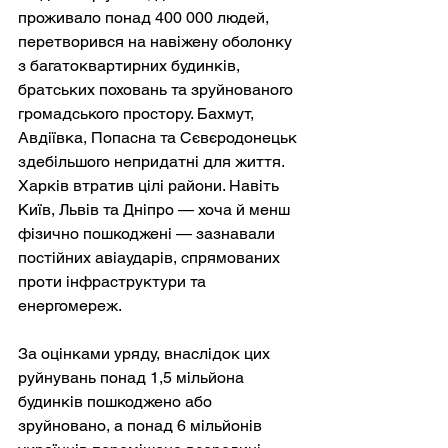
проживало понад 400 000 людей, 
перетворився на навіжену оболонку 
з багатоквартирних будинків, 
братських поховань та зруйнованого 
громадського простору. Бахмут, 
Авдіївка, Попасна та Сєвєродонецьк 
здебільшого непридатні для життя. 
Харків втратив цілі райони. Навіть 
Київ, Львів та Дніпро — хоча й менш 
фізично пошкоджені — зазнавали 
постійних авіаударів, спрямованих 
проти інфраструктури та 
енергомереж.
За оцінками уряду, внаслідок цих 
руйнувань понад 1,5 мільйона 
будинків пошкоджено або 
зруйновано, а понад 6 мільйонів 