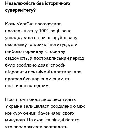
Незалежність без історичного 
суверенітету?
Коли Україна проголосила 
незалежність у 1991 році, вона 
успадкувала не лише зруйновану 
економіку та крихкі інституції, а й 
глибоко поранену історичну 
свідомість. У пострадянський період 
було зроблено деякі спроби 
відродити пригнічені наративи, але 
прогрес був нерівномірним та 
політично складним.
Протягом понад двох десятиліть 
Україна залишалася розділеною між 
конкуруючими баченнями свого 
минулого. На сході та півдні багато 
хто продовжував розглядати 