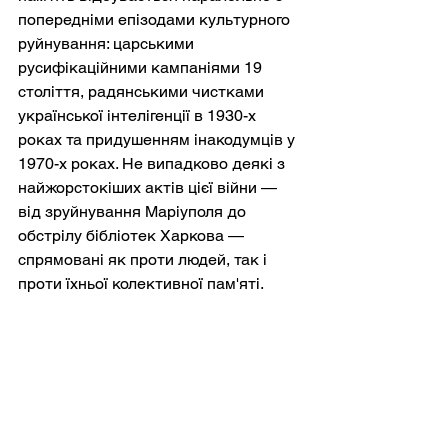
попередніми епізодами культурного 
руйнування: царськими 
русифікаційними кампаніями 19 
століття, радянськими чистками 
української інтелігенції в 1930-х 
роках та придушенням інакодумців у 
1970-х роках. Не випадково деякі з 
найжорстокіших актів цієї війни — 
від зруйнування Маріуполя до 
обстрілу бібліотек Харкова — 
спрямовані як проти людей, так і 
проти їхньої колективної пам'яті.
Роль історії в українському опорі
Сьогодні українці не просто 
борються за територію. Вони 
захищають історичний наратив, за 