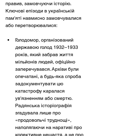
правив, замовчуючи історію. 
Ключові епізоди в українській 
пам'яті навмисно замовчувалися 
або перетворювалися:
Голодомор, організований 
державою голод 1932–1933 
років, який забрав життя 
мільйонів людей, офіційно 
заперечувався. Архіви були 
опечатані, а будь-яка спроба 
задокументувати цю 
катастрофу каралася 
ув'язненням або смертю. 
Радянська історіографія 
згадувала лише про 
«продовольчі труднощі», 
наполягаючи на наративі про 
колективне нещастя, а не про 