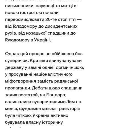
письменники, науковці та митці з 
новою гостротою почали 
переосмислювати 20-те століття — 
від Голодомору до дисидентських 
рухів, від козацької спадщини до 
Голодомору в Україні.
Однак цей процес не обійшовся без 
суперечок. Критики звинувачували 
державу у заміні однієї догми іншою, 
у просуванні націоналістичного 
міфотворення замість радянської 
пропаганди. Дебати щодо спадщини 
таких постатей, як Бандера, 
залишалися суперечливими. Тим не 
менш, фундаментальна траєкторія 
була чіткою: Україна активно 
будувала власну історичну 