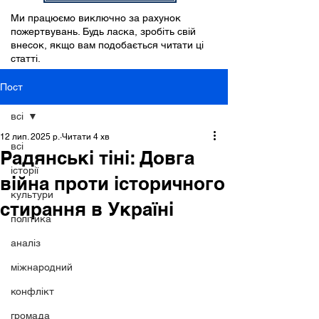
Ми працюємо виключно за рахунок
пожертвувань. Будь ласка, зробіть свій
внесок, якщо вам подобається читати ці
статті.
Пост
всі
12 лип. 2025 р.
Читати 4 хв
всі
Радянські тіні: Довга
історії
війна проти історичного
культури
стирання в Україні
політика
аналіз
міжнародний
конфлікт
громада