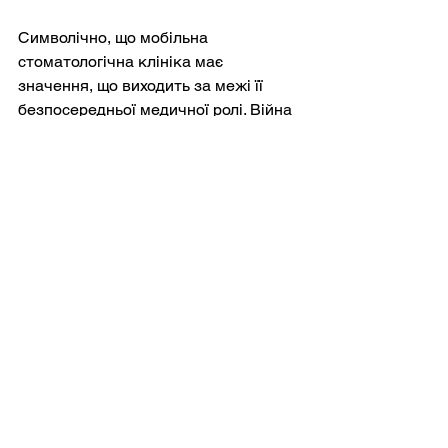
Символічно, що мобільна 
стоматологічна клініка має 
значення, що виходить за межі її 
безпосередньої медичної ролі. Війна 
зводить життя до жорстоких 
найнеобхідніших речей. У такому 
середовищі надання стоматологічної 
допомоги може здаватися майже 
недоречним, нагадуванням про 
мирні проблеми, що втручаються в 
ландшафт насильства. Однак саме 
ця недоречність надає проєкту його 
моральної сили. Він стверджує, що 
гідність зберігається навіть на 
передовій, що біль, який можна 
полегшити, слід полегшувати, і що 
турбота про дрібні людські деталі 
життя — це не розкіш, а твердження 