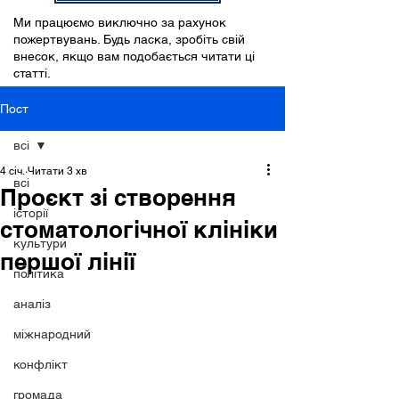
Ми працюємо виключно за рахунок
пожертвувань. Будь ласка, зробіть свій
внесок, якщо вам подобається читати ці
статті.
Пост
всі
4 січ.
Читати 3 хв
всі
Проєкт зі створення
історії
стоматологічної клініки
культури
першої лінії
політика
аналіз
міжнародний
конфлікт
громада