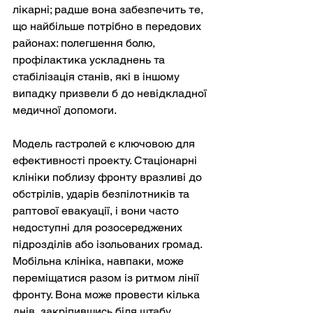
лікарні; радше вона забезпечить те, 
що найбільше потрібно в передових 
районах: полегшення болю, 
профілактика ускладнень та 
стабілізація станів, які в іншому 
випадку призвели б до невідкладної 
медичної допомоги.
Модель гастролей є ключовою для 
ефективності проекту. Стаціонарні 
клініки поблизу фронту вразливі до 
обстрілів, ударів безпілотників та 
раптової евакуації, і вони часто 
недоступні для розосереджених 
підрозділів або ізольованих громад. 
Мобільна клініка, навпаки, може 
переміщатися разом із ритмом лінії 
фронту. Вона може провести кілька 
днів, закріпившись біля штабу 