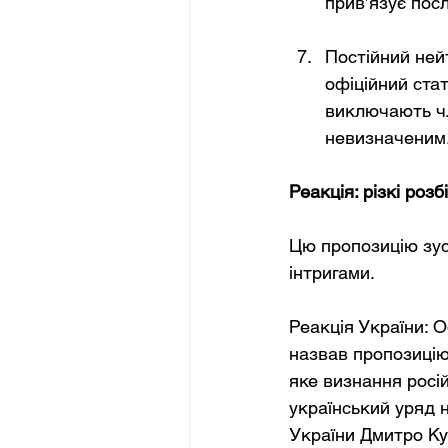
прив’язує пос
Постійний ней
офіційний ста
виключають чл
невизначеним.
Реакція: різкі роз
Цю пропозицію зус
інтригами.
Реакція України: 
назвав пропозицію
яке визнання росі
український уряд 
України Дмитро Ку