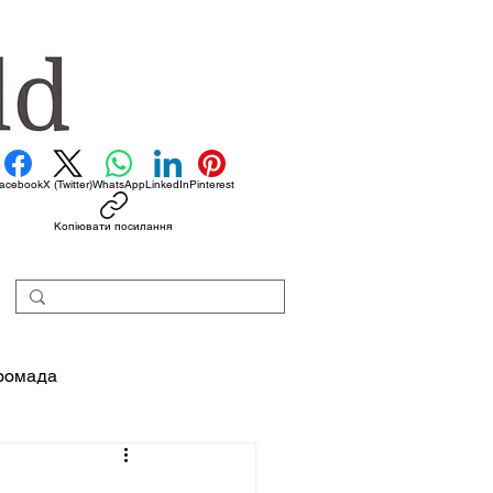
acebook
X (Twitter)
WhatsApp
LinkedIn
Pinterest
Копіювати посилання
ромада