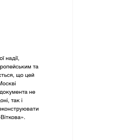
 надії, 
ропейським та 
ться, що цей 
Москві 
документа не 
ні, так і 
реконструювати 
-Віткова».