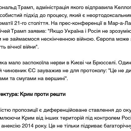
альд Трамп, адміністрація якого відправила Келлог
собистий підхід до процесу, який є неортодоксальним
атії 21-го століття. На прес-конференції в Мар-а-Лаг
чей Трамп заявив: "Якщо Україна і Росія не зрозумію
Ми не займаємося нескінченною війною. Європа може 
ь вічної війни".
ка мало заспокоїла нерви в Києві чи Брюсселі. Один
 чиновник ЄС зауважив не для протоколу: "Це не ди
ами та смугами на вершині".
тектура: Крим проти решти
стю пропозиції є диференційоване ставлення до ок
емлюючи Крим від інших територій під контролем Росі
 анексію 2014 року. Це не тільки підриває багаторічн