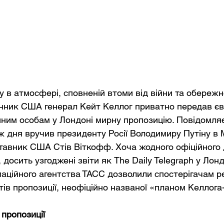
у в атмосфері, сповненій втоми від війни та обережної
нник США генерал Кейт Келлог приватно передав єв
йним особам у Лондоні мирну пропозицію. Повідомляє
ж дня вручив президенту Росії Володимиру Путіну в 
тавник США Стів Віткофф. Хоча жодного офіційного 
досить узгоджені звіти як The Daily Telegraph у Лондо
маційного агентства ТАСС дозволили спостерігачам 
ів пропозиції, неофіційно названої «планом Келлога
 пропозиції