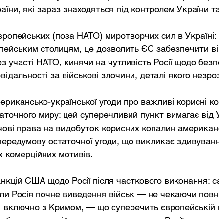
їни, які зараз знаходяться під контролем України та 
вропейських (поза НАТО) миротворчих сил в Україні:
пейським столицям, це дозволить ЄС забезпечити ві
ез участі НАТО, кинячи на чутливість Росії щодо безп
відальності за військові злочини, деталі якого незроз
ерикансько-української угоди про важливі корисні к
аточного миру: цей суперечливий пункт вимагає від 
ові права на видобуток корисних копалин американ
передумову остаточної угоди, що викликає здивуван
 комерційних мотивів.
нкцій США щодо Росії після часткового виконання: са
оли Росія почне виведення військ — не чекаючи повн
 включно з Кримом, — що суперечить європейській по