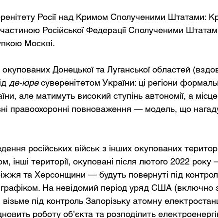
ренітету Росії над Кримом Сполученими Штатами: Кр
 частиною Російської Федерації Сполученими Штатами
пкою Москві.
 окупованих Донецької та Луганської областей (вздо
ід 
де-юре
 суверенітетом України: ці регіони формал
ни, але матимуть високий ступінь автономії, а місце
ні правоохоронні повноваження — модель, що нагаду
ення російських військ з інших окупованих територій
ом, інші території, окуповані після лютого 2022 року
іжжя та Херсонщини — будуть повернуті під контроль
графіком. На невідомий період уряд США (включно 
візьме під контроль Запорізьку атомну електростанц
дновить роботу об’єкта та розподілить електроенергі