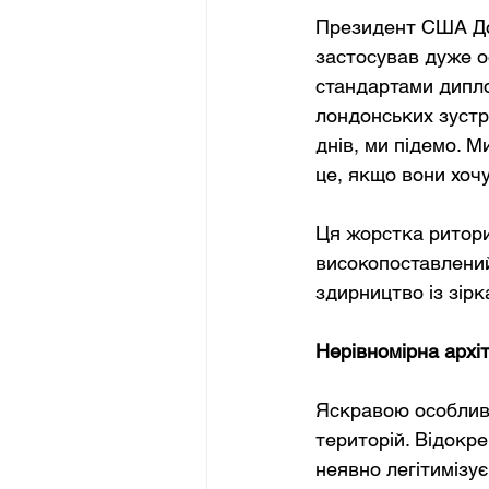
Президент США Дон
застосував дуже о
стандартами диплом
лондонських зустрі
днів, ми підемо. 
це, якщо вони хочут
Ця жорстка ритори
високопоставлений
здирництво із зірк
Нерівномірна архі
Яскравою особливі
територій. Відокр
неявно легітимізує