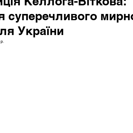
ція Келлога-Віткова:
я суперечливого мирн
ля України
 р.