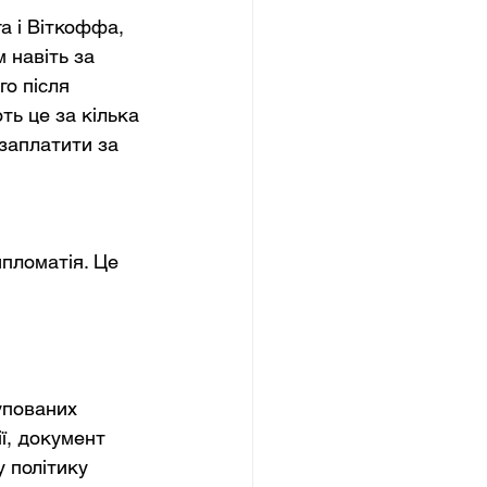
а і Віткоффа, 
 навіть за 
о після 
ть це за кілька 
заплатити за 
 
пломатія. Це 
упованих 
ї, документ 
у політику 