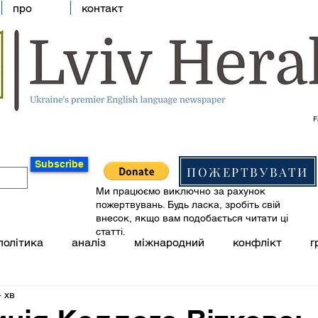
про
контакт
F
Subscribe
ПОЖЕРТВУВАТИ
Ми працюємо виключно за рахунок
пожертвувань. Будь ласка, зробіть свій
внесок, якщо вам подобається читати ці
статті.
політика
аналіз
міжнародний
конфлікт
г
 хв