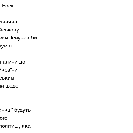
Росії.
 значна 
йськову 
еки. Існував би 
умілі.
опалини до 
України 
ським 
ня щодо 
нкції будуть 
ого 
літиці, яка 