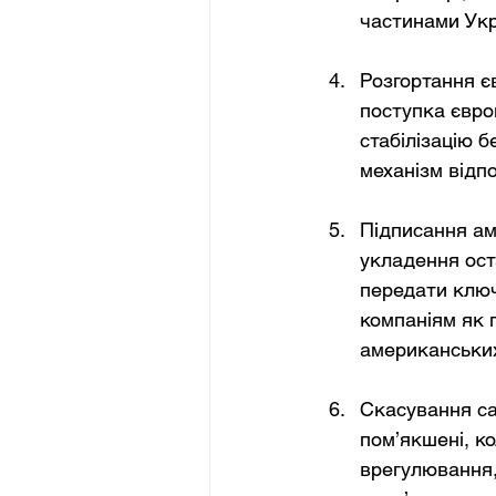
частинами Укра
Розгортання є
поступка євро
стабілізацію б
механізм відпо
Підписання ам
укладення ост
передати ключ
компаніям як 
американських
Скасування са
пом’якшені, к
врегулювання,