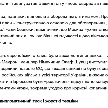
ість» і звинуватив Вашингтон у «переговорах за на
сква, навпаки, відповіла з обережним оптимізмом. Пр
 план «конструктивною основою для обговорення», 
кої Ради безпеки, відзначили, що Москва «ухиляється
апний вихід і очікує більшої гнучкості щодо військов
чинів.
ія: європейські столиці були захоплені зненацька. П
 Макрон і канцлер Німеччини Олаф Шульц виступили
твердили позицію ЄС, що «жодні санкції не будуть ск
російських військ з усієї території України, включа
ати в Брюсселі були «розлючені» відсутністю консуль
ентами угоди, зокрема угодою про корисні копалини
дипломатичний тиск і жорсткі терміни