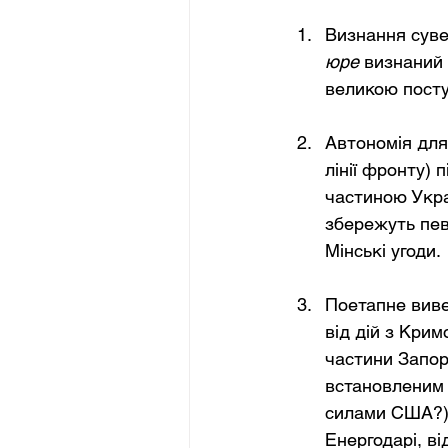
Визнання суве
юре
 визнаний
великою посту
Автономія для
лінії фронту) п
частиною Украї
збережуть пев
Мінські угоди.
Поетапне вивед
від дій з Крим
частини Запор
встановленим 
силами США?) 
Енергодарі, ві