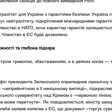
лаблення санкцій до повного виведення Росії.
тралітет для України з гарантіями безпеки: Україна 
тус нейтралітету, підкріплений міжнародними гаранті
енство в НАТО, хоча характер гарантій залишається
 Членство в ЄС буде дозволено.
біжності та глибока підозра
тріли тривогою, збентеженням, а в деяких колах — 
Офіс президента Зеленського оприлюднив лаконічну за
 «неприйнятною в її нинішньому вигляді», підкресли
йського суверенітету над Кримом є «червоною лінією,
не може перетнути». Як повідомляється, міністр зако
леба заявив колегам з ЄС, що документ «торгує суве