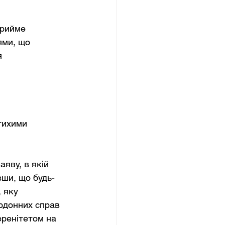
прийме 
ями, що 
 
тихими 
яву, в якій 
вши, що будь-
 яку 
рдонних справ 
ренітетом на 