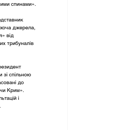
шими спинами».
едставник 
хоча джерела, 
» від 
их трибуналів 
резидент 
 зі спільною 
асовані до 
ючи Крим». 
тацій і 
.