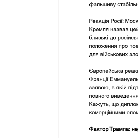
фальшиву стабільн
Реакція Росії: Мо
Кремля назвав цей
близькі до російсь
положення про поет
для військових зло
Європейська реакц
Франції Еммануель
заявою, в якій під
повного виведення 
Кажуть, що диплом
комерційними елем
Фактор Трампа: не