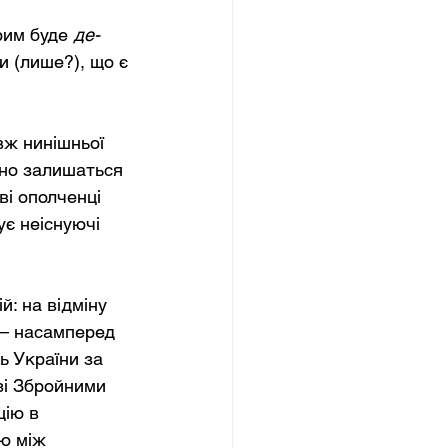
им буде 
де-
 (лише?), що є 
вж нинішньої 
ьно залишаться 
ві ополченці 
є неіснуючі 
: на відміну 
 — насамперед 
 України за 
зі Збройними 
ію в 
ю між 