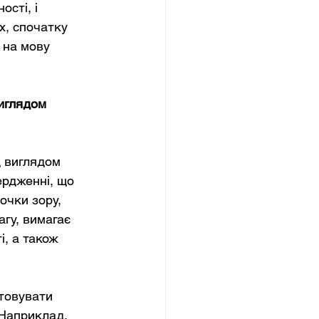
сті, і 
х, спочатку 
 на мову 
иглядом 
 виглядом 
ердженні, що 
точки зору,
гу, вимагає 
, а також 
стовувати 
 Наприклад, 