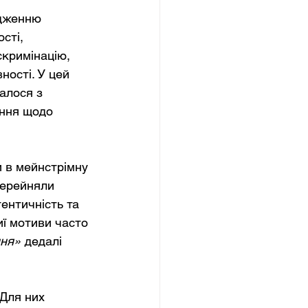
одженню 
сті, 
кримінацію, 
ності. У цей 
алося з 
ення щодо 
 в мейнстрімну 
перейняли 
ентичність та 
иї мотиви часто 
ня»
дедалі 
 Для них