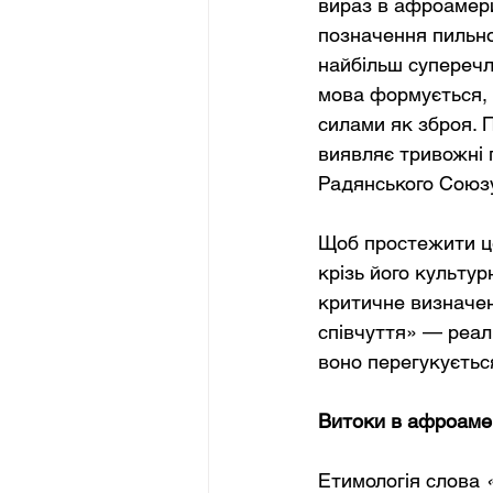
вираз в афроамери
позначення пильнос
найбільш суперечли
мова формується, 
силами як зброя. 
виявляє тривожні п
Радянського Союзу
Щоб простежити це
крізь його культур
критичне визначен
співчуття» — реал
воно перегукуєтьс
Витоки в афроамер
Етимологія слова