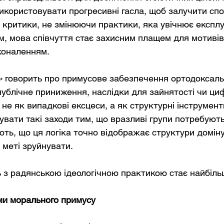
икористовувати прогресивні гасла, щоб залучити спо
д критики, не змінюючи практики, яка увічнює експлу
м, мова співчуття стає захисним плащем для мотивів
коналенням.
»
говорить про примусове забезпечення ортодоксальн
 публічне приниження, наслідки для зайнятості чи ц
і не як випадкові ексцеси, а як структурні інструмен
вати такі заходи тим, що вразливі групи потребують 
ть, що ця логіка точно відображає структури доміну
 меті зруйнувати.
 з радянською ідеологічною практикою стає найбіл
ми морального примусу