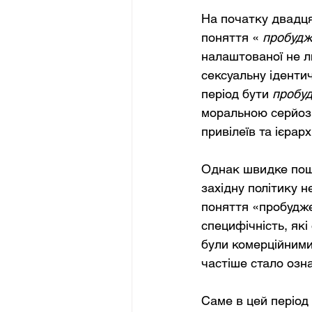
На початку двадця
поняття «
пробудж
налаштованої не л
сексуальну ідентич
період бути
пробу
моральною серйозн
привілеїв та ієрархі
Однак швидке поши
західну політику н
поняття «пробудж
специфічність, які
були комерційними
частіше стало озн
Саме в цей період