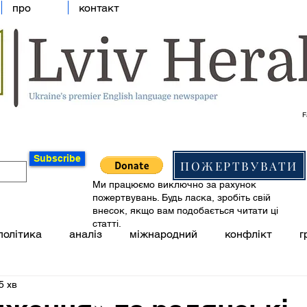
про
контакт
F
Subscribe
ПОЖЕРТВУВАТИ
Ми працюємо виключно за рахунок
пожертвувань. Будь ласка, зробіть свій
внесок, якщо вам подобається читати ці
статті.
політика
аналіз
міжнародний
конфлікт
г
5 хв