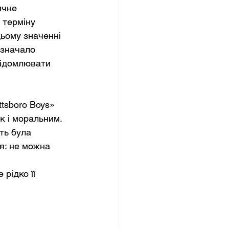
ичне 
терміну 
цьому значенні 
значало 
відомлювати 
tsboro Boys» 
 і моральним. 
ть була 
я: не можна 
 
рідко її 