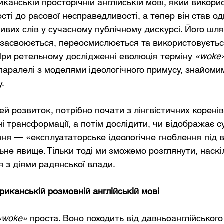
канській просторічній англійській мові, який викори
ті до расової несправедливості, а тепер він став од
вих слів у сучасному публічному дискурсі. Його шлях
засвоюється, переосмислюється та використовуєтьс
При ретельному дослідженні еволюція терміну
«woke
аралелі з моделями ідеологічного примусу, знайомими
.
й розвиток, потрібно почати з лінгвістичних коренів
ні трансформації, а потім дослідити, чи відображає с
ня — «експлуататорське ідеологічне гноблення під 
ьне явище. Тільки тоді ми зможемо розглянути, наскі
я з діями радянської влади.
иканській розмовній англійській мові
«woke»
проста. Воно походить від давньоанглійського