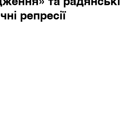
ження» та радянські
чні репресії