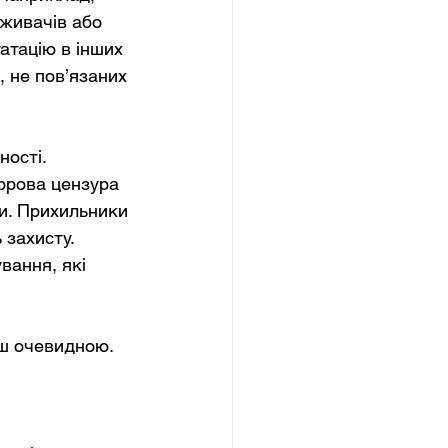
живачів або 
атацію в інших 
, не пов’язаних 
ості. 
ифрова цензура 
ти. Прихильники 
захисту. 
вання, які 
ьш очевидною.