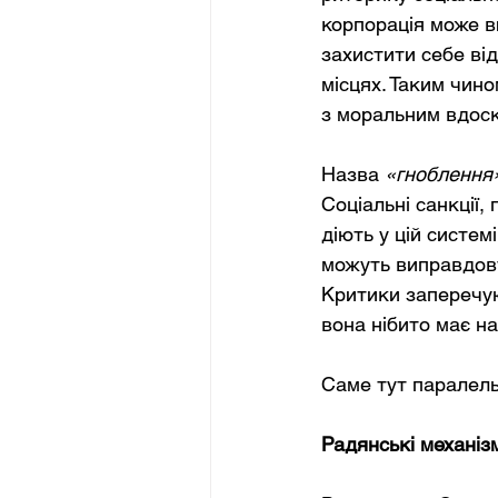
корпорація може в
захистити себе ві
місцях. Таким чино
з моральним вдос
Назва
«гноблення
Соціальні санкції,
діють у цій систем
можуть виправдову
Критики заперечую
вона нібито має на
Саме тут паралель
Радянські механіз