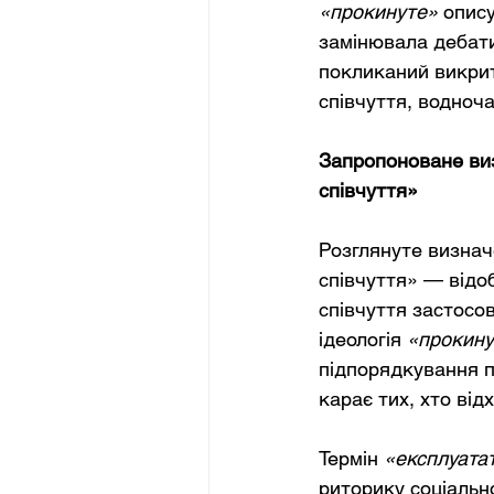
«прокинуте»
опису
замінювала дебати
покликаний викрит
співчуття, водноч
Запропоноване виз
співчуття»
Розглянуте визнач
співчуття» — відо
співчуття застосов
ідеологія 
«прокину
підпорядкування п
карає тих, хто від
Термін
«експлуата
риторику соціальн