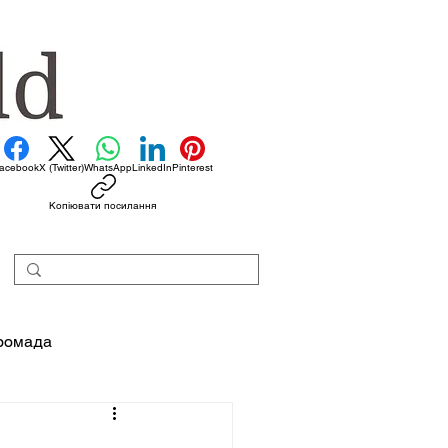
acebook
X (Twitter)
WhatsApp
LinkedIn
Pinterest
Копіювати посилання
ромада