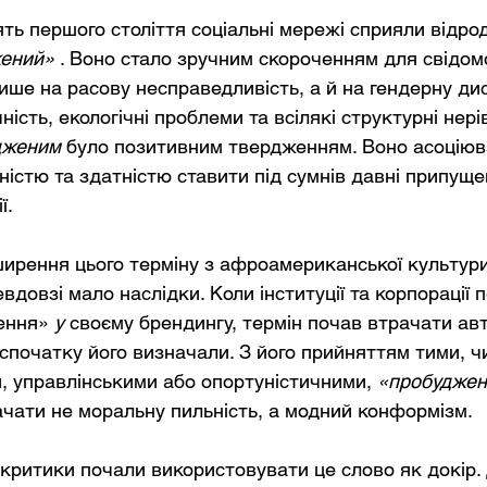
ть першого століття соціальні мережі сприяли відр
ений»
. Воно стало зручним скороченням для свідомо
ише на расову несправедливість, а й на гендерну дис
ність, екологічні проблеми та всілякі структурні нерів
дженим
було позитивним твердженням. Воно асоціюв
істю та здатністю ставити під сумнів давні припущ
ї.
рення цього терміну з афроамериканської культури
евдовзі мало наслідки. Коли інституції та корпорації 
ення»
у
своєму брендингу, термін почав втрачати авт
 спочатку його визначали. З його прийняттям тими, ч
, управлінськими або опортуністичними,
«пробуджен
ачати не моральну пильність, а модний конформізм.
 критики почали використовувати це слово як докір.