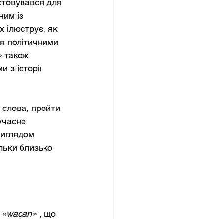
стовувався для 
ним із 
 ілюструє, як 
я політичними 
»
також 
 з історії 
 слова, пройти 
учасне 
виглядом 
льки близько 
«wacan»
, що 