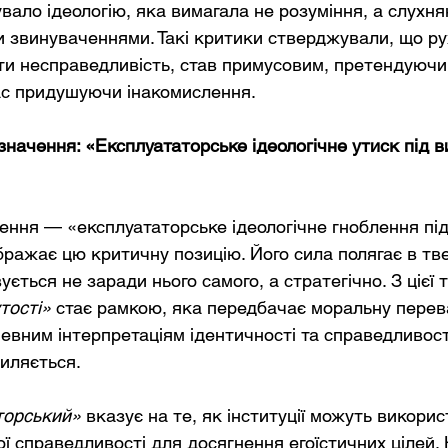
вало ідеологію, яка вимагала не розуміння, а слухняно
 звинуваченнями. Такі критики стверджували, що ру
и несправедливість, став примусовим, претендуючи
ас придушуючи інакомислення.
начення: «Експлуататорське ідеологічне утиск під в
ення — «експлуататорське ідеологічне гноблення під
бражає цю критичну позицію. Його сила полягає в тв
ується не заради нього самого, а стратегічно. З цієї 
тості»
стає рамкою, яка передбачає моральну перева
евним інтерпретаціям ідентичності та справедливості
хиляється.
торський»
вказує на те, як інституції можуть викори
ої справедливості для досягнення егоїстичних цілей.