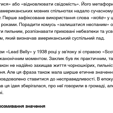
ися» або «відновлювати свідомість». Його метафор
мериканських мовних спільнотах надало сучасному 
у. Перше зафіксоване використання слова
«woke»
у 
 роками. Порадити комусь «залишатися неспаним» о
ти пильним, розпізнавати приховані небезпеки та ус
м, який визначав американський суспільний лад.
 «Lead Belly» у 1938 році у зв'язку зі справою «Scot
канонічним моментом. Заклик був як практичним, так
закон не надійно захищав життя чорношкірих, пильніс
я. Але ця фраза також мала ширше етичне значенн
мовдоволено ставитися до несправедливості. В епоху
 ця ідея зберігалася, про неї говорили в громаді, але 
і.
 розмивання значення