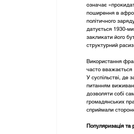
означає «прокидат
поширення в афроа
політичного заряд
датується 1930-ми
закликати його бу
структурний расиз
Використання фрази
часто вважається 
У суспільстві, де 
питанням виживанн
дозволяти собі са
громадянських прав
сприймали сторонн
Популяризація та