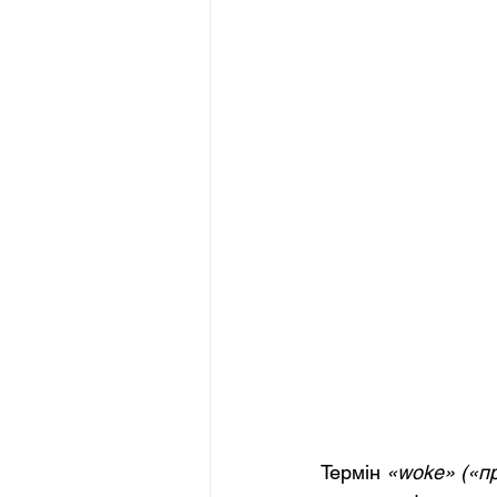
Термін
«woke» («п