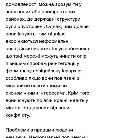
домовленості можна зрозуміти у 
звільнених або прифронтових 
районах, де державні структури 
були опустошені. Однак, чим довше 
вони існують, тим міцніше 
вкорінюються неформальні 
поліцейські мережі. Існує небезпека, 
що такі мережі можуть чинити опір 
пізнішим спробам реінтеграції у 
формальну поліцейську ієрархію, 
особливо якщо вони пов'язані з 
місцевими політичними чи 
економічними інтересами. Крім того, 
вони існують по всій країні, навіть у 
містах, віддалених від зони 
конфлікту.
Проблеми з правами людини 
неминучі. Неформальні поліцейські 