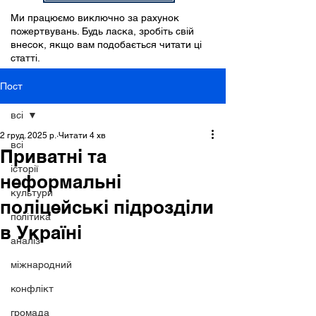
Ми працюємо виключно за рахунок
пожертвувань. Будь ласка, зробіть свій
внесок, якщо вам подобається читати ці
статті.
Пост
всі
2 груд. 2025 р.
Читати 4 хв
всі
Приватні та
історії
неформальні
культури
поліцейські підрозділи
політика
в Україні
аналіз
міжнародний
конфлікт
громада