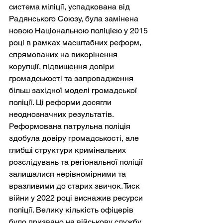
система міліції, успадкована від 
Радянського Союзу, була замінена 
новою Національною поліцією у 2015 
році в рамках масштабних реформ, 
спрямованих на викорінення 
корупції, підвищення довіри 
громадськості та запровадження 
більш західної моделі громадської 
поліції. Ці реформи досягли 
неоднозначних результатів. 
Реформована патрульна поліція 
здобула довіру громадськості, але 
глибші структури кримінальних 
розслідувань та регіональної поліції 
залишалися нерівномірними та 
вразливими до старих звичок. Тиск 
війни у 2022 році виснажив ресурси 
поліції. Велику кількість офіцерів 
було призвано на військову службу, 