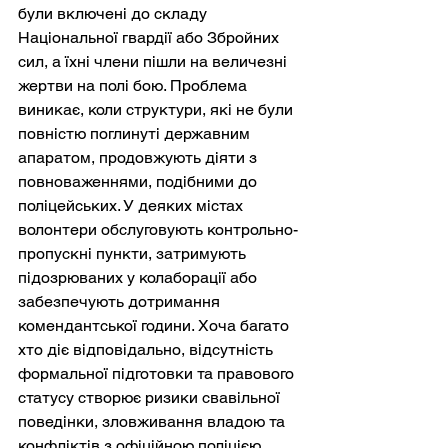
були включені до складу 
Національної гвардії або Збройних 
сил, а їхні члени пішли на величезні 
жертви на полі бою. Проблема 
виникає, коли структури, які не були 
повністю поглинуті державним 
апаратом, продовжують діяти з 
повноваженнями, подібними до 
поліцейських. У деяких містах 
волонтери обслуговують контрольно-
пропускні пункти, затримують 
підозрюваних у колаборації або 
забезпечують дотримання 
комендантської години. Хоча багато 
хто діє відповідально, відсутність 
формальної підготовки та правового 
статусу створює ризики свавільної 
поведінки, зловживання владою та 
конфліктів з офіційною поліцією.