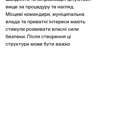
вище за процедуру та нагляд. 
Місцеві командири, муніципальна 
влада та приватні інтереси мають 
стимули розвивати власні сили 
безпеки. Після створення ці 
структури може бути важко 
розформувати. Ризик після війни 
полягає в тому, що неформальні 
поліцейські підрозділи можуть 
перетворитися на організовану 
злочинність, політичне 
правоохоронне управління або 
рекет. Сусіди України на Західних 
Балканах ілюструють, як 
нерегулярні формування воєнного 
часу можуть стати післявоєнними 
порушниками порядку, якщо їх не 
інтегрувати на ранній стадії.