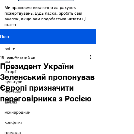
Ми працюємо виключно за рахунок
пожертвувань. Будь ласка, зробіть свій
внесок, якщо вам подобається читати ці
статті.
Пост
всі
18 трав.
Читати 5 хв
всі
Президент України
історії
Зеленський пропонував
культури
Європі призначити
політика
переговірника з Росією
аналіз
міжнародний
конфлікт
громада