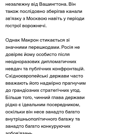
незалежну від Вашингтона. Він 
також послідовно зберігав канали 
зв'язку з Москвою навіть у періоди 
гострої ворожнечі.
Однак Макрон стикається зі 
значними перешкодами. Росія не 
довіряє йому особисто після 
неодноразових дипломатичних 
невдач та публічних конфронтацій. 
Східноєвропейські держави часто 
вважають його надмірно прагнучим 
до грандіозних стратегічних угод. 
Більше того, чинний глава держави 
рідко є ідеальним посередником, 
оскільки він несе занадто багато 
внутрішньополітичного багажу та 
занадто багато конкуруючих 
зобов'язань.