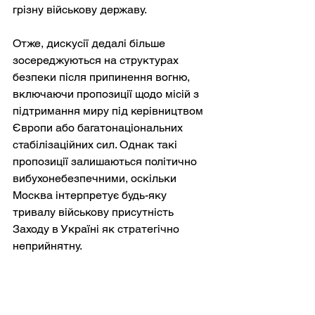
грізну військову державу.
Отже, дискусії дедалі більше 
зосереджуються на структурах 
безпеки після припинення вогню, 
включаючи пропозиції щодо місій з 
підтримання миру під керівництвом 
Європи або багатонаціональних 
стабілізаційних сил. Однак такі 
пропозиції залишаються політично 
вибухонебезпечними, оскільки 
Москва інтерпретує будь-яку 
тривалу військову присутність 
Заходу в Україні як стратегічно 
неприйнятну.
Результатом є парадокс. Військова 
логіка війни дедалі більше сприяє 
певній формі припинення вогню, 