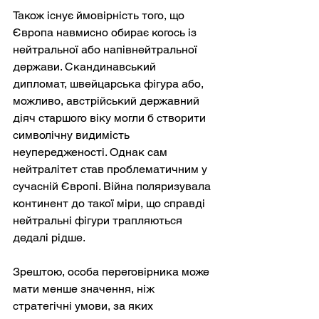
Також існує ймовірність того, що 
Європа навмисно обирає когось із 
нейтральної або напівнейтральної 
держави. Скандинавський 
дипломат, швейцарська фігура або, 
можливо, австрійський державний 
діяч старшого віку могли б створити 
символічну видимість 
неупередженості. Однак сам 
нейтралітет став проблематичним у 
сучасній Європі. Війна поляризувала 
континент до такої міри, що справді 
нейтральні фігури трапляються 
дедалі рідше.
Зрештою, особа переговірника може 
мати менше значення, ніж 
стратегічні умови, за яких 