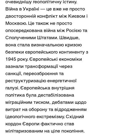
очевиднішу геополітичну істину. 
Війна в Україні — це вже не просто 
двосторонній конфлікт між Києвом і 
Москвою. Це також не просто 
опосередкована війна між Росією та 
Сполученими Штатами. Швидше, 
вона стала визначальною кризою 
безпеки європейського континенту з 
1945 року. Європейські економіки 
зазнали трансформації через 
санкції, переозброєння та 
реструктуризацію енергетичної 
галузі. Європейська внутрішня 
політика була дестабілізована 
міграційним тиском, дебатами щодо 
витрат на оборону та відродженням 
ідеологічного екстремізму. Східний 
кордон Європи фактично став 
мілітаризованим на ціле покоління.