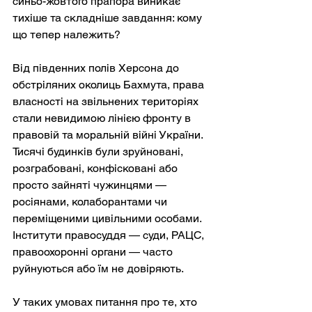
синьо-жовтого прапора виникає 
тихіше та складніше завдання: кому 
що тепер належить?
Від південних полів Херсона до 
обстріляних околиць Бахмута, права 
власності на звільнених територіях 
стали невидимою лінією фронту в 
правовій та моральній війні України. 
Тисячі будинків були зруйновані, 
розграбовані, конфісковані або 
просто зайняті чужинцями — 
росіянами, колаборантами чи 
переміщеними цивільними особами. 
Інститути правосуддя — суди, РАЦС, 
правоохоронні органи — часто 
руйнуються або їм не довіряють.
У таких умовах питання про те, хто 