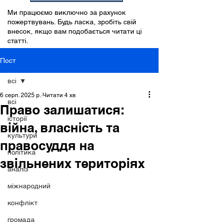
Ми працюємо виключно за рахунок
пожертвувань. Будь ласка, зробіть свій
внесок, якщо вам подобається читати ці
статті.
Пост
всі
6 серп. 2025 р.
Читати 4 хв
всі
Право залишатися:
історії
війна, власність та
культури
правосуддя на
політика
звільнених територіях
аналіз
міжнародний
конфлікт
громада