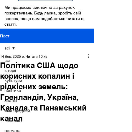
Ми працюємо виключно за рахунок
пожертвувань. Будь ласка, зробіть свій
внесок, якщо вам подобається читати ці
статті.
Пост
всі
14 бер. 2025 р.
Читати 10 хв
всі
Політика США щодо
історії
корисних копалин і
культури
рідкісних земель:
політика
Гренландія, Україна,
аналіз
Канада та Панамський
міжнародний
канал
конфлікт
громада