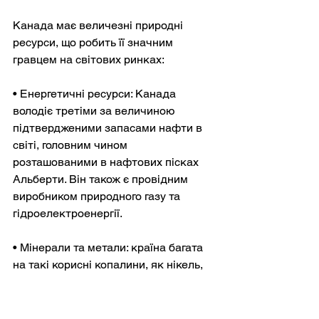
Канада має величезні природні 
ресурси, що робить її значним 
гравцем на світових ринках:
• Енергетичні ресурси: Канада 
володіє третіми за величиною 
підтвердженими запасами нафти в 
світі, головним чином 
розташованими в нафтових пісках 
Альберти. Він також є провідним 
виробником природного газу та 
гідроелектроенергії.
• Мінерали та метали: країна багата 
на такі корисні копалини, як нікель, 
мідь, золото та калій. Примітно, що 
Канада є основним постачальником 
найважливіших мінералів, 