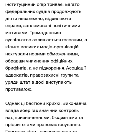
інституційний опір триває. Багато 
федеральних суддів продовжують 
діяти незалежно, відхиляючи 
справи, заплямовані політичними 
мотивами. Громадянське 
суспільство залишається голосним, а 
кілька великих медіа-організацій 
нехтували новими обмеженнями, 
обравши уникнення офіційних 
брифінгів, а не підкорення. Асоціації 
адвокатів, правозахисні групи та 
уряди штатів досі виступають 
противагою.
Однак ці бастіони крихкі. Виконавча 
влада зберігає значний контроль 
над призначеннями, бюджетами та 
пріоритетами правозастосування. 
Громадськість, поляризована та 