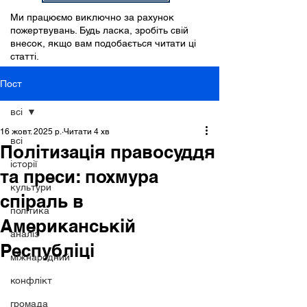
Ми працюємо виключно за рахунок
пожертвувань. Будь ласка, зробіть свій
внесок, якщо вам подобається читати ці
статті.
Пост
всі
16 жовт. 2025 р.
Читати 4 хв
всі
Політизація правосуддя
історії
та преси: похмура
культури
спіраль в
політика
Американській
аналіз
Республіці
міжнародний
конфлікт
громада