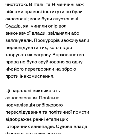
чистотою. В Італії та Німеччині між 
війнами правові інститути не були 
скасовані; вони були спустошені. 
Суддів, які чинили опір волі 
виконавчої влади, звільняли або 
залякували. Прокурорів заохочували 
переслідувати тих, кого лідер 
таврував як загрозу. Верховенство 
права не було зруйновано за одну 
ніч; його перетворили на зброю 
проти інакомислення.
Ці паралелі викликають 
занепокоєння. Повільна 
нормалізація вибіркового 
переслідування та політичної помсти 
відображає ранні етапи цих 
історичних занепадів. Судова влада 
формально залишається 