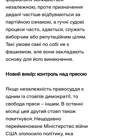
незалежною, проте призначення 
дедалі частіше відбуваються за 
партійною ознакою, а гучні судові 
процеси часто, здається, служать 
виборчим або репутаційним цілям. 
Такі умови самі по собі не є 
фашизмом, але вони закладають 
основу для його виникнення.
Новий вимір: контроль над пресою
Якщо незалежність правосуддя є 
одним із стовпів демократії, то 
свобода преси – іншим. В останні 
місяці цей другий стовп також 
похитнувся. Нещодавно 
перейменоване Міністерство війни 
США оголосило політику, яка 