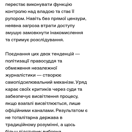
перестає виконувати функцію 
контролю над владою та стає її 
рупором. Навіть без прямої цензури, 
неявна загроза втрати доступу 
змушує замовкнути інакомислення 
та стримує розслідування.
Поєднання цих двох тенденцій — 
політизації правосуддя та 
обмеження незалежної 
журналістики — створює 
самопідсилювальний механізм. Уряд 
карає своїх критиків через суди та 
забезпечує висвітлення процесу, 
якщо взагалі висвітлюється, лише 
офіційними каналами. Результатом є 
не тоталітарна держава в 
традиційному розумінні, а щось 
більш підступне: виборна 