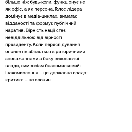
більше ніж будь-коли, функціонує не 
як офіс, а як персона. Голос лідера 
домінує в медіа-циклах, вимагає 
відданості та формує публічний 
наратив. Вірність нації стає 
невіддільною від вірності 
президенту. Коли переслідування 
опонентів збігається з риторичними 
зневажаннями з боку виконавчої 
влади, символізм безпомилковий: 
інакомислення – це державна зрада; 
критика – це злочин.
Злиття судового та медійного 
контролю посилює цю небезпеку. 
Обмежуючи те, про що можна 
повідомляти, держава також 
визначає, кого можна засудити. 
Контрольована преса курує ворогів 