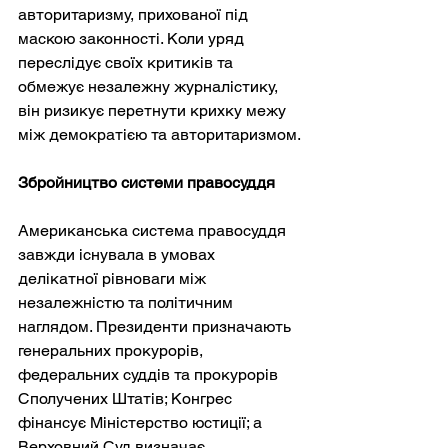
авторитаризму, прихованої під 
маскою законності. Коли уряд 
переслідує своїх критиків та 
обмежує незалежну журналістику, 
він ризикує перетнути крихку межу 
між демократією та авторитаризмом.
Збройництво системи правосуддя
Американська система правосуддя 
завжди існувала в умовах 
делікатної рівноваги між 
незалежністю та політичним 
наглядом. Президенти призначають 
генеральних прокурорів, 
федеральних суддів та прокурорів 
Сполучених Штатів; Конгрес 
фінансує Міністерство юстиції; а 
Верховний Суд визначає 