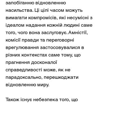
запобіганню відновленню 
насильства. Ці цілі часом можуть 
вимагати компромісів, які несумісні з 
ідеалом надання кожній людині саме 
того, чого вона заслуговує. Амністії, 
комісії правди та переговорні 
врегулювання застосовувалися в 
різних контекстах саме тому, що 
прагнення досконалої 
справедливості може, як не 
парадоксально, перешкоджати 
відновленню миру.
Також існує небезпека того, що 
риторика заслуженого покарання 
може бути інструменталізована. 
Держави та політичні актори можуть 
використовувати мову заслуженого 
покарання не як нейтральний 