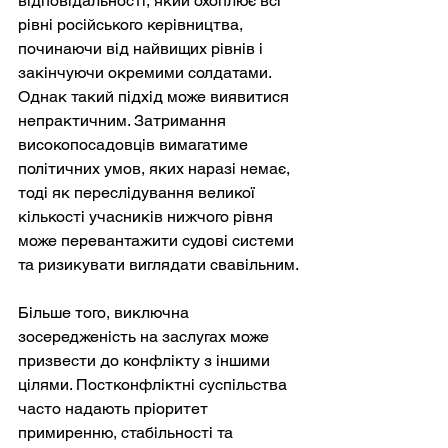
відповідальності, який охоплює всі 
рівні російського керівництва, 
починаючи від найвищих рівнів і 
закінчуючи окремими солдатами. 
Однак такий підхід може виявитися 
непрактичним. Затримання 
високопосадовців вимагатиме 
політичних умов, яких наразі немає, 
тоді як переслідування великої 
кількості учасників нижчого рівня 
може перевантажити судові системи 
та ризикувати виглядати свавільним.
Більше того, виключна 
зосередженість на заслугах може 
призвести до конфлікту з іншими 
цілями. Постконфліктні суспільства 
часто надають пріоритет 
примиренню, стабільності та 