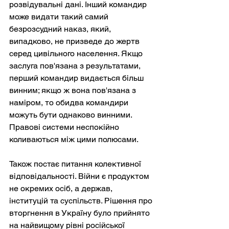
розвідувальні дані. Інший командир 
може видати такий самий 
безрозсудний наказ, який, 
випадково, не призведе до жертв 
серед цивільного населення. Якщо 
заслуга пов'язана з результатами, 
перший командир видається більш 
винним; якщо ж вона пов'язана з 
наміром, то обидва командири 
можуть бути однаково винними. 
Правові системи неспокійно 
коливаються між цими полюсами.
Також постає питання колективної 
відповідальності. Війни є продуктом 
не окремих осіб, а держав, 
інституцій та суспільств. Рішення про 
вторгнення в Україну було прийнято 
на найвищому рівні російської 