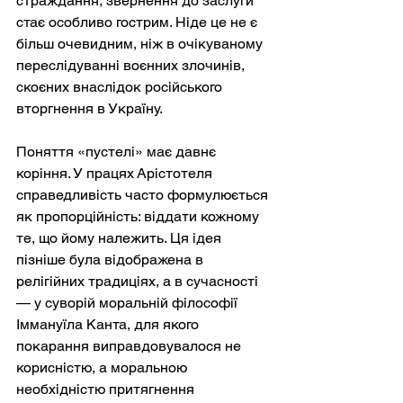
страждання, звернення до заслуги 
стає особливо гострим. Ніде це не є 
більш очевидним, ніж в очікуваному 
переслідуванні воєнних злочинів, 
скоєних внаслідок російського 
вторгнення в Україну.
Поняття «пустелі» має давнє 
коріння. У працях Арістотеля 
справедливість часто формулюється 
як пропорційність: віддати кожному 
те, що йому належить. Ця ідея 
пізніше була відображена в 
релігійних традиціях, а в сучасності 
— у суворій моральній філософії 
Іммануїла Канта, для якого 
покарання виправдовувалося не 
корисністю, а моральною 
необхідністю притягнення 