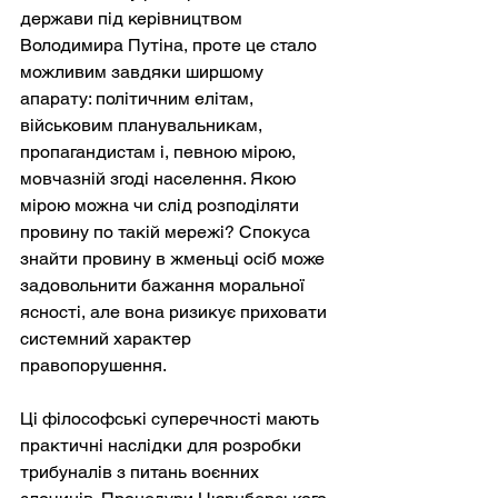
держави під керівництвом 
Володимира Путіна, проте це стало 
можливим завдяки ширшому 
апарату: політичним елітам, 
військовим планувальникам, 
пропагандистам і, певною мірою, 
мовчазній згоді населення. Якою 
мірою можна чи слід розподіляти 
провину по такій мережі? Спокуса 
знайти провину в жменьці осіб може 
задовольнити бажання моральної 
ясності, але вона ризикує приховати 
системний характер 
правопорушення.
Ці філософські суперечності мають 
практичні наслідки для розробки 
трибуналів з питань воєнних 