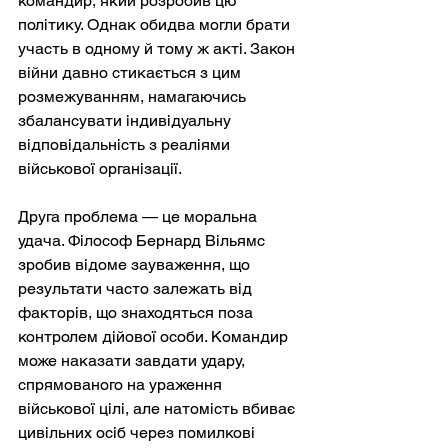
командир, який розробив цю 
політику. Однак обидва могли брати 
участь в одному й тому ж акті. Закон 
війни давно стикається з цим 
розмежуванням, намагаючись 
збалансувати індивідуальну 
відповідальність з реаліями 
військової організації.
Друга проблема — це моральна 
удача. Філософ Бернард Вільямс 
зробив відоме зауваження, що 
результати часто залежать від 
факторів, що знаходяться поза 
контролем дійової особи. Командир 
може наказати завдати удару, 
спрямованого на ураження 
військової цілі, але натомість вбиває 
цивільних осіб через помилкові 