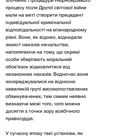
злочинів. Процедури Нюрнберзького 
процесу після Другої світової війни 
мали на меті створити прецедент 
індивідуальної кримінальної 
відповідальності на міжнародному 
рівні. Вони, як відомо, відкидали 
захист наказів начальства, 
наполягаючи на тому, що окремі 
особи зберігають моральний 
обов'язок відмовлятися від 
незаконних наказів. Водночас вони 
зосереджувалися на відносно 
невеликій групі високопоставлених 
обвинувачених, тим самим неявно 
визнаючи межі того, чого можна 
досягти з точки зору всебічного 
правосуддя.
У сучасну епоху такі установи, як 