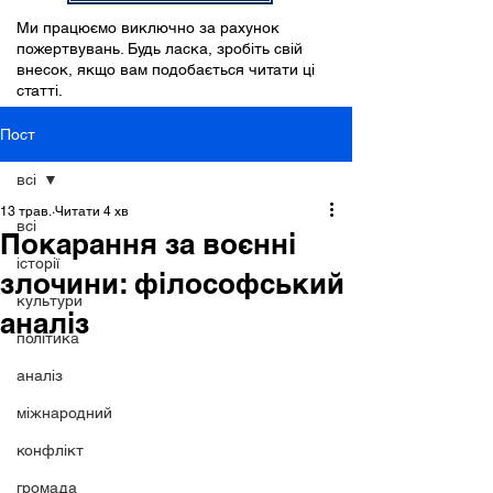
Ми працюємо виключно за рахунок
пожертвувань. Будь ласка, зробіть свій
внесок, якщо вам подобається читати ці
статті.
Пост
всі
13 трав.
Читати 4 хв
всі
Покарання за воєнні
історії
злочини: філософський
культури
аналіз
політика
аналіз
міжнародний
конфлікт
громада