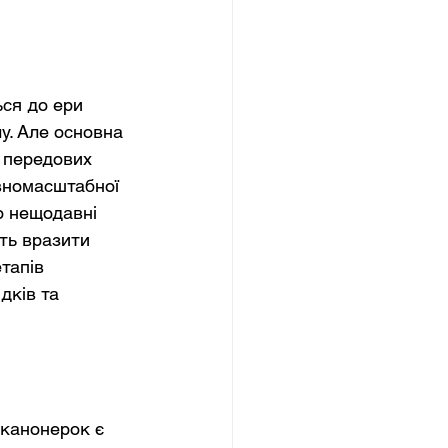
ся до ери 
у. Але основна 
 передових 
вномасштабної 
о нещодавні 
ть вразити 
тапів 
дків та 
канонерок є 