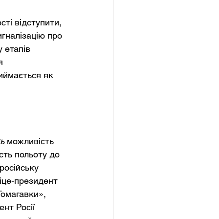
ті відступити, 
игналізацію про 
 етапів 
я 
иймається як 
ь
можливість 
сть польоту до 
російську 
іце-президент 
омагавки», 
нт Росії 