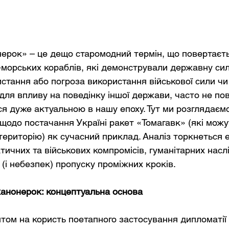
ерок» – це дещо старомодний термін, що повертаєть
-морських кораблів, які демонстрували державну сил
истання або погроза використання військової сили чи
для впливу на поведінку іншої держави, часто не по
ся дуже актуальною в нашу епоху. Тут ми розглядаєм
одо постачання Україні ракет «Томагавк» (які можу
територію) як сучасний приклад. Аналіз торкнеться е
тичних та військових компромісів, гуманітарних наслі
и (і небезпек) пропуску проміжних кроків.
канонерок: концептуальна основа
ом на користь поетапного застосування дипломатії 