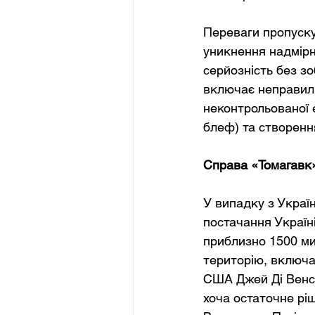
Переваги пропуску
уникнення надмірно
серйозність без з
включає неправиль
неконтрольованої 
блеф) та створення
Справа «Томагавк»
У випадку з Украї
постачання Україн
приблизно 1500 мил
територію, включаю
США Джей Ді Венс 
хоча остаточне рі