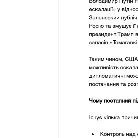
Володимир Путін п
ескалації» у відн
Зеленський публіч
Росію та змушує ї
президент Трамп в
запасів «Томагавк
Таким чином, США 
можливість ескалац
дипломатичні мож
постачання та роз
Чому поетапний пі
Існує кілька прич
Контроль над 