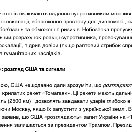
 етапів включають надання супротивникам можливос
ї ескалації, збереження простору для дипломатії, с
обов'язань та обмеження ризиків. Небезпека пропуску
ний розрахунок реакції супротивника, провокуванн
ескалації, підрив довіри (якщо раптовий стрибок спр
 гуманітарних наслідків.
: розгляд США та сигнали
ною, США нещодавно дали зрозуміти, що
розглядают
і крилатих ракет «Томагавк». Ці ракети мають дальні
ь (2500 км) і дозволять завдавати ударів глибоко в 
чи Москву, якщо їх запустити з української землі. В
заявив, що США «розглядають» запит України на «Т
шення залишається за президентом Трампом. Президе