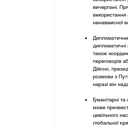
вичерпані. Пр
використання 
ненавмисної ес
Дипломатичний
дипломатичні 
також координ
переговорів аб
Дійсно, прези
розмови з Путі
наразі він над
Гуманітарні та
може призвести
цивільного на
глобальної кри