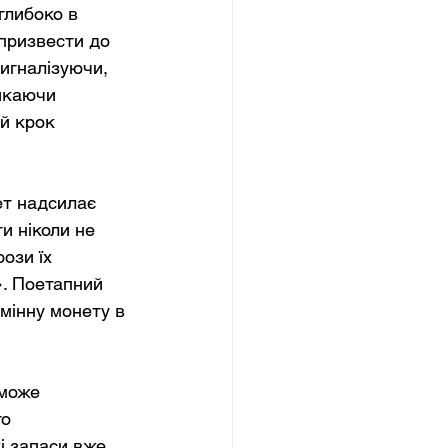
глибоко в 
 призвести до 
Сигналізуючи, 
икаючи 
й крок 
ет надсилає 
и ніколи не 
ози їх 
. Поетапний 
мінну монету в 
 може 
о 
і запаси вже 