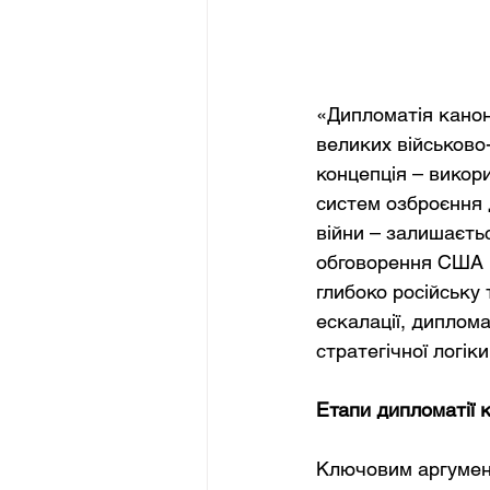
«Дипломатія канон
великих військово
концепція – викор
систем озброєння 
війни – залишаєть
обговорення США щ
глибоко російську 
ескалації, диплома
стратегічної логік
Етапи дипломатії 
Ключовим аргумент