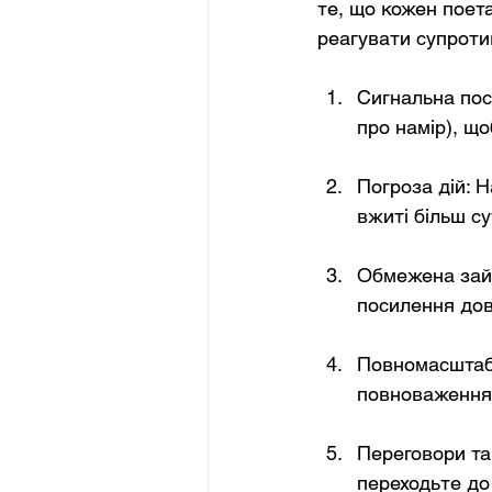
те, що кожен поет
реагувати супроти
Сигнальна пос
про намір), що
Погроза дій: 
вжиті більш су
Обмежена зайн
посилення дові
Повномасштабн
повноваження
Переговори та
переходьте до