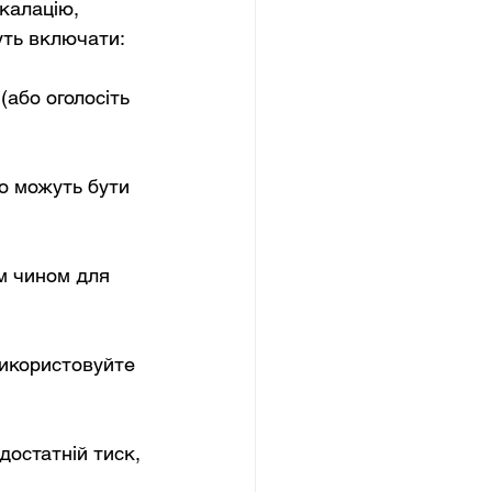
калацію, 
уть включати:
або оголосіть 
о можуть бути 
м чином для 
икористовуйте 
остатній тиск, 