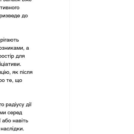
тивного 
ризведе до 
рігають 
юзниками, а 
остір для 
ціативи. 
ію, як після 
ро те, що 
о радіусу дії 
ми серед 
 або навіть 
 наслідки.