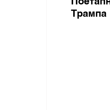
Поетапн
Трампа