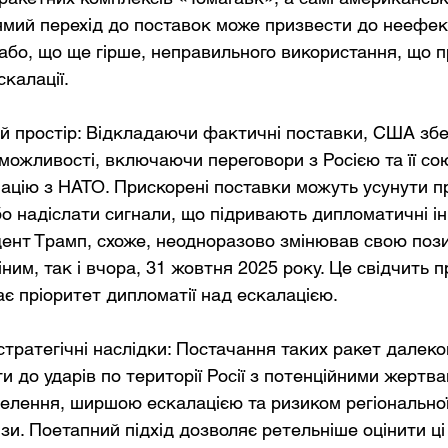
ямий перехід до поставок може призвести до неефек
або, що ще гірше, неправильного використання, що п
калації.
 простір: Відкладаючи фактичні поставки, США збе
можливості, включаючи переговори з Росією та її со
ацію з НАТО. Прискорені поставки можуть усунути пр
о надіслати сигнали, що підривають дипломатичні іні
дент Трамп, схоже, неодноразово змінював свою позиц
ним, так і вчора, 31 жовтня 2025 року. Це свідчить п
ає пріоритет дипломатії над ескалацією.
 стратегічні наслідки: Постачання таких ракет далеког
 до ударів по території Росії з потенційними жертва
селення, ширшою ескалацією та ризиком регіональної
зи. Поетапний підхід дозволяє ретельніше оцінити ці