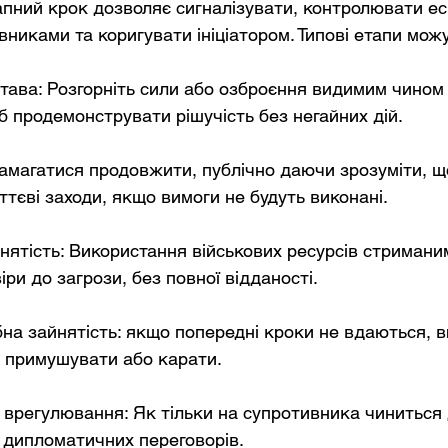
апний крок дозволяє сигналізувати, контролювати ес
вниками та коригувати ініціатором. Типові етапи мож
тава: Розгорніть сили або озброєння видимим чином (
б продемонструвати рішучість без негайних дій.
Намагатися продовжити, публічно даючи зрозуміти, щ
ттєві заходи, якщо вимоги не будуть виконані.
ятість: Використання військових ресурсів стримани
ри до загрози, без повної відданості.
а зайнятість: якщо попередні кроки не вдаються, в
 примушувати або карати.
 врегулювання: Як тільки на супротивника чиниться д
 дипломатичних переговорів.