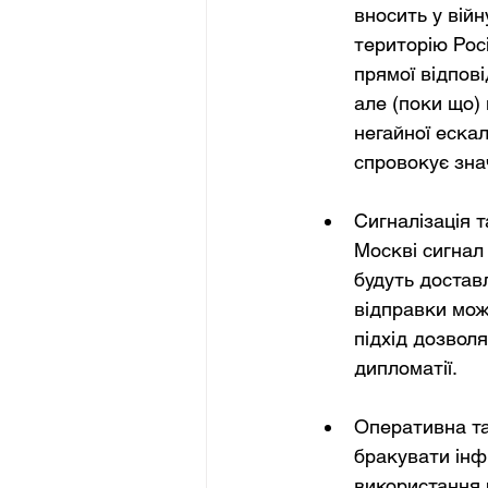
вносить у війн
територію Рос
прямої відпові
але (поки що)
негайної ескал
спровокує знач
Сигналізація 
Москві сигнал 
будуть доставл
відправки мож
підхід дозвол
дипломатії.
Оперативна та
бракувати інф
використання 