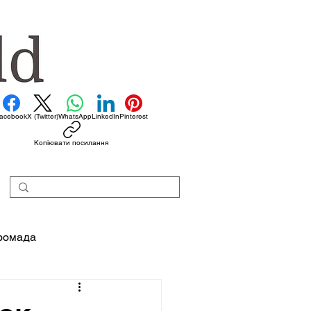
acebook
X (Twitter)
WhatsApp
LinkedIn
Pinterest
Копіювати посилання
ромада