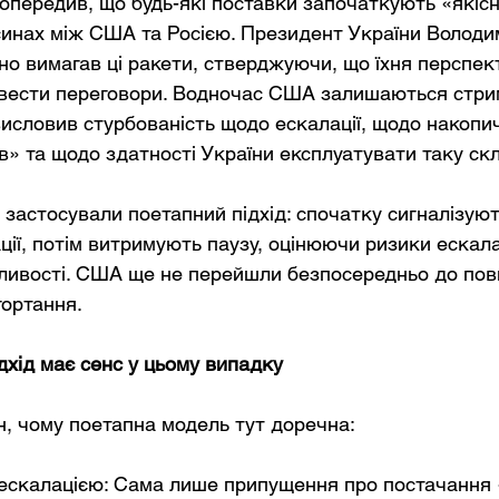
опередив, що будь-які поставки започаткують «якісн
осинах між США та Росією. Президент України Володи
но вимагав ці ракети, стверджуючи, що їхня перспек
ї вести переговори. Водночас США залишаються стри
исловив стурбованість щодо ескалації, щодо накопи
ів» та щодо здатності України експлуатувати таку ск
застосували поетапний підхід: спочатку сигналізуют
ії, потім витримують паузу, оцінюючи ризики ескалац
ливості. США ще не перейшли безпосередньо до пов
гортання.
дхід має сенс у цьому випадку
ин, чому поетапна модель тут доречна:
ескалацією: Сама лише припущення про постачання 