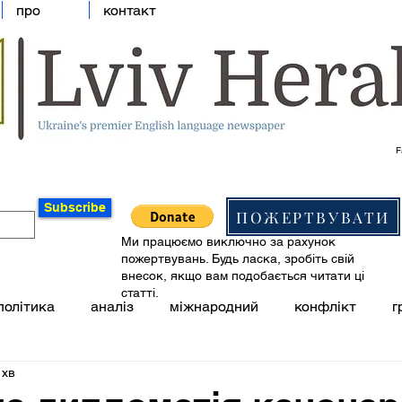
про
контакт
F
Subscribe
ПОЖЕРТВУВАТИ
Ми працюємо виключно за рахунок
пожертвувань. Будь ласка, зробіть свій
внесок, якщо вам подобається читати ці
статті.
політика
аналіз
міжнародний
конфлікт
г
 хв