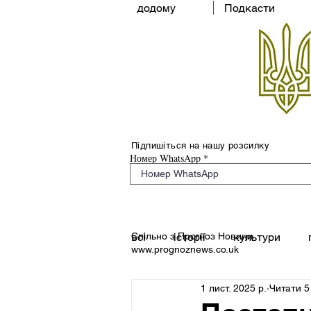
додому
Подкасти
Підпишіться на нашу розсилку
Номер WhatsApp
Спільно з Прогноз Новини
всі
історії
культури
www.prognoznews.co.uk
1 лист. 2025 р.
Читати 5