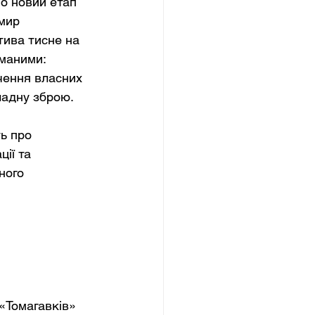
о новий етап 
мир 
тива тисне на 
маними: 
чення власних 
ладну зброю.
ь про 
ії та 
ного 
«Томагавків» 