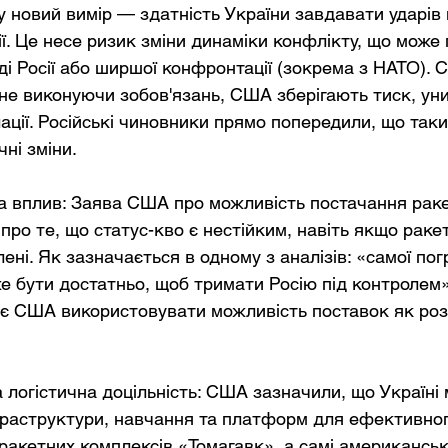
у новий вимір — здатність України завдавати ударів 
ії. Це несе ризик зміни динаміки конфлікту, що може
ді Росії або ширшої конфронтації (зокрема з НАТО). 
 не виконуючи зобов'язань, США зберігають тиск, ун
ації. Російські чиновники прямо попередили, що таки
ні зміни.
та вплив: Заява США про можливість постачання рак
про те, що статус-кво є нестійким, навіть якщо ракет
ені. Як зазначається в одному з аналізів: «самої погр
е бути достатньо, щоб тримати Росію під контролем»
яє США використовувати можливість поставок як роз
 логістична доцільність: США зазначили, що Україні
раструктури, навчання та платформ для ефективног
ракетних комплексів «Томагавк», а самі американськ