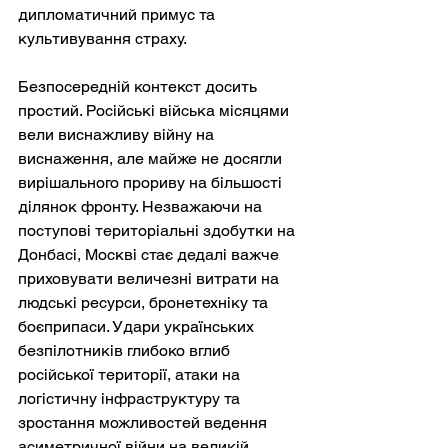
дипломатичний примус та 
культивування страху.
Безпосередній контекст досить 
простий. Російські війська місяцями 
вели виснажливу війну на 
виснаження, але майже не досягли 
вирішального прориву на більшості 
ділянок фронту. Незважаючи на 
поступові територіальні здобутки на 
Донбасі, Москві стає дедалі важче 
приховувати величезні витрати на 
людські ресурси, бронетехніку та 
боєприпаси. Удари українських 
безпілотників глибоко вглиб 
російської території, атаки на 
логістичну інфраструктуру та 
зростання можливостей ведення 
асиметричної війни на великій 