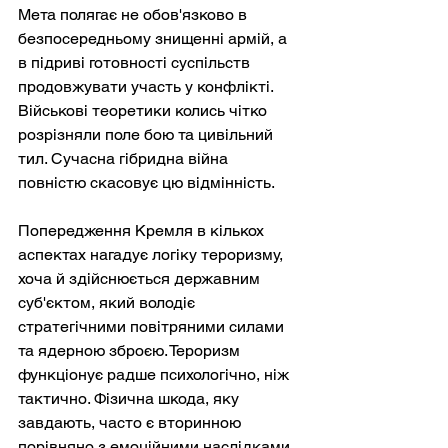
Мета полягає не обов'язково в 
безпосередньому знищенні армій, а 
в підриві готовності суспільств 
продовжувати участь у конфлікті. 
Військові теоретики колись чітко 
розрізняли поле бою та цивільний 
тил. Сучасна гібридна війна 
повністю скасовує цю відмінність.
Попередження Кремля в кількох 
аспектах нагадує логіку тероризму, 
хоча й здійснюється державним 
суб'єктом, який володіє 
стратегічними повітряними силами 
та ядерною зброєю. Тероризм 
функціонує радше психологічно, ніж 
тактично. Фізична шкода, яку 
завдають, часто є вторинною 
порівняно з емоційними наслідками. 