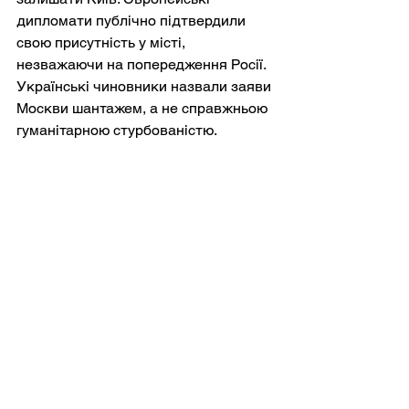
дипломати публічно підтвердили 
свою присутність у місті, 
незважаючи на попередження Росії. 
Українські чиновники назвали заяви 
Москви шантажем, а не справжньою 
гуманітарною стурбованістю.
Це має величезне значення, 
оскільки психологічна війна успішна 
лише тоді, коли страх змінює 
поведінку.
Сама Україна стала надзвичайно 
стійкою до примусового страху після 
років бомбардувань. Київ продовжує 
функціонувати, незважаючи на 
неодноразові ракетні обстріли. Кафе 
знову відкриваються після ударів. 