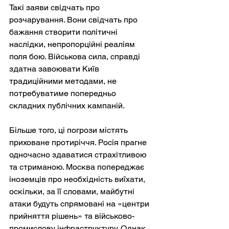
Такі заяви свідчать про 
розчарування. Вони свідчать про 
бажання створити політичні 
наслідки, непропорційні реаліям 
поля бою. Військова сила, справді 
здатна завоювати Київ 
традиційними методами, не 
потребуватиме попередньо 
складних публічних кампаній.
Більше того, ці погрози містять 
приховане протиріччя. Росія прагне 
одночасно здаватися страхітливою 
та стриманою. Москва попереджає 
іноземців про необхідність виїхати, 
оскільки, за її словами, майбутні 
атаки будуть спрямовані на «центри 
прийняття рішень» та військово-
промислову інфраструктуру. Однак 