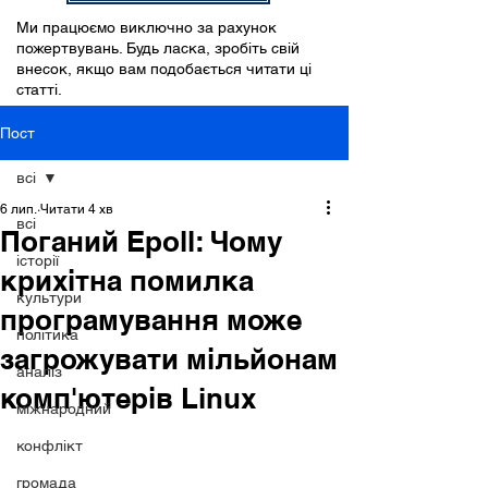
Ми працюємо виключно за рахунок
пожертвувань. Будь ласка, зробіть свій
внесок, якщо вам подобається читати ці
статті.
Пост
всі
6 лип.
Читати 4 хв
всі
Поганий Epoll: Чому
історії
крихітна помилка
культури
програмування може
політика
загрожувати мільйонам
аналіз
комп'ютерів Linux
міжнародний
конфлікт
громада