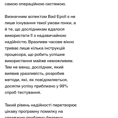
самою операційною системою.
Визначним аспектом Bad Epoll є не 
лише існування такої умови гонки, а 
й те, що дослідникам вдалося 
використати її з надзвичайною 
надійністю. Вразливе часове вікно 
триває лише кілька інструкцій 
процесора, що робить успішне 
використання майже неможливим. 
Тим не менш, дослідник, який 
виявив уразливість, розробив 
методи, які, як повідомляється, 
досягли успіху приблизно у 99% 
спроб тестування.
Такий рівень надійності перетворює 
цікаву програмну помилку на 
справжню проблему безпеки.