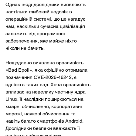
Однак іноді дослідники виявляють 
настільки глибокий недолік в 
операційній системі, що це нагадує 
нам, наскільки сучасна цивілізація 
залежить від програмного 
забезпечення, яке майже ніхто 
ніколи не бачить.
Нещодавно виявлена вразливість 
«Bad Epoll», яка офіційно отримала 
позначення CVE-2026-46242, є 
однією з таких вад. Хоча вразливість 
впливає на невелику частину ядра 
Linux, її наслідки поширюються на 
хмарні обчислення, корпоративні 
мережі, наукові обчислення та 
навіть багато смартфонів Android. 
Дослідники безпеки вважають її 
однією з найважливіших 