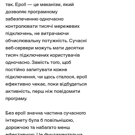
так. Epoll — це механізм, який 
дозволяє програмному 
забезпеченню одночасно 
контролювати тисячі мережевих 
підключень, не витрачаючи 
обчислювальну потужність. Сучасні 
веб-сервери можуть мати десятки 
тисяч підключених користувачів 
одночасно. Замість того, щоб 
постійно запитувати кожне 
підключення, чи щось сталося, epoll 
ефективно чекає, поки відбудеться 
активність, перш ніж повідомити 
програму.
Без epoll значна частина сучасного 
інтернету була б повільнішою, 
дорожчою та набагато менш 
ефективною. Це фундаментальна 