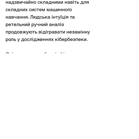
надзвичайно складними навіть для 
складних систем машинного 
навчання. Людська інтуїція та 
ретельний ручний аналіз 
продовжують відігравати незамінну 
роль у дослідженнях кібербезпеки.
Спільнота розробників Linux вже 
випустила патч, а постачальники 
операційних систем тепер 
вбудовують виправлення у власні 
дистрибутиви. Оскільки epoll 
неможливо просто вимкнути, не 
порушивши нормальну роботу 
системи, оновлення вразливих ядер 
є фактично єдиним практичним 
захистом.
Для звичайних користувачів 