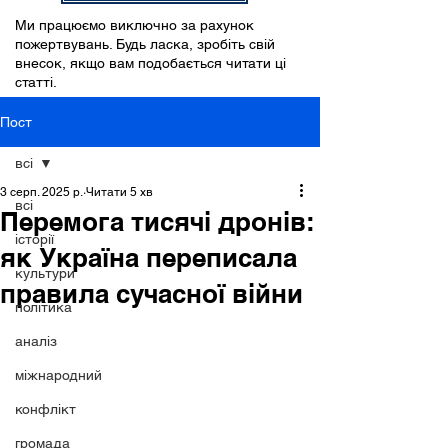
Ми працюємо виключно за рахунок
пожертвувань. Будь ласка, зробіть свій
внесок, якщо вам подобається читати ці
статті.
Пост
всі
3 серп. 2025 р.
Читати 5 хв
всі
Перемога тисячі дронів:
історії
як Україна переписала
культури
правила сучасної війни
політика
аналіз
міжнародний
конфлікт
громада