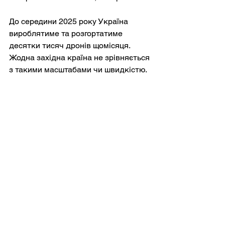
До середини 2025 року Україна 
вироблятиме та розгортатиме 
десятки тисяч дронів щомісяця. 
Жодна західна країна не зрівняється 
з такими масштабами чи швидкістю.
Україна не просто веде війну з 
використанням дронів. Вона будує 
державу дронів.
Стратегічні наслідки: кінець 
переваги в повітрі
Мабуть, найглибшим наслідком 
стратегії використання 
безпілотників у Україні є руйнування 
традиційної переваги в повітрі.