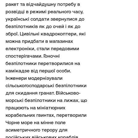
ракет та відчайдушну потребу в 
розвідці в режимі реального часу, 
українські солдати звернулися до 
безпілотників як до очей і як до 
зброї. Цивільні квадрокоптери, які 
можна придбати в магазинах 
електроніки, стали передовими 
спостерігачами. Гоночні 
безпілотники перетворилися на 
камікадзе від першої особи. 
Інженери модернізували 
сільськогосподарські безпілотники 
для скидання гранат. Військово-
морські безпілотники на лижах, що 
працюють на мініатюрних 
корабельних гвинтах, перетворили 
Чорне море на мінне поле 
асиметричного терору для 
російських військових кораблів.