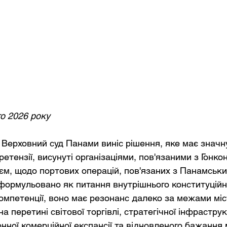
го 2026 року
 Верховний суд Панами виніс рішення, яке має значну
ретензії, висунуті організаціями, пов'язаними з Гонкон
м, щодо портових операцій, пов'язаних з Панамськи
формульовано як питання внутрішнього конституційн
компетенції, воно має резонанс далеко за межами міс
а перетині світової торгівлі, стратегічної інфраструк
онної комерційної експансії та відновленого бажання