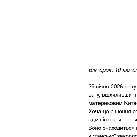
Вівторок, 10 люто
29 січня 2026 року
вагу, відхиливши п
материковим Китає
Хоча це рішення с
адміністративної 
Воно знаходиться н
китайської закорд