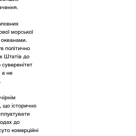
ачення.
оловних 
ової морської 
 океанами. 
в політично 
х Штатів до 
 суверенітет 
 а не 
.
чірнім 
, що історично 
ксплуатувати 
одах до 
суто комерційні 