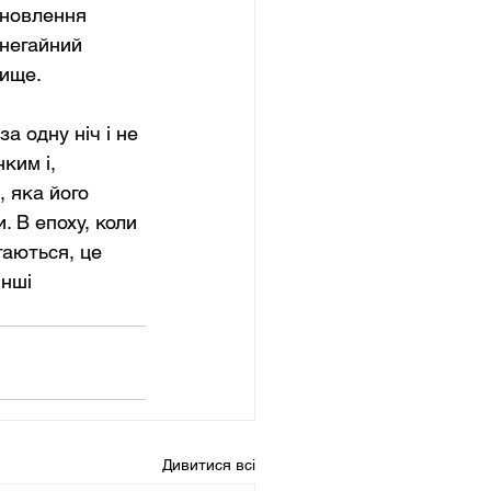
дновлення 
негайний 
вище.
а одну ніч і не 
ким і, 
 яка його 
 В епоху, коли 
таються, це 
нші 
Дивитися всі