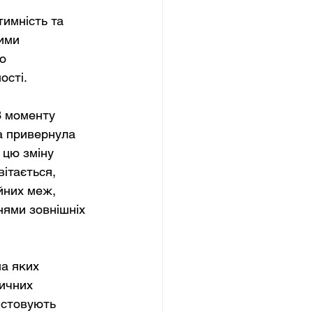
 
имність та 
ими 
о 
ості.
З моменту 
а привернула 
 цю зміну 
ітається, 
йних меж, 
ями зовнішніх 
а яких 
ичних 
истовують 