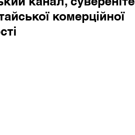
кий канал, сувереніте
тайської комерційної
сті