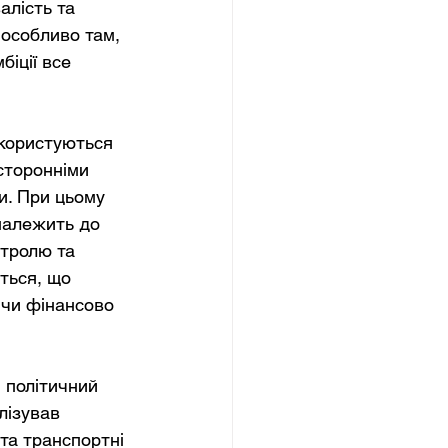
лість та 
 особливо там, 
іції все 
 користуються 
сторонніми 
и. При цьому 
належить до 
нтролю та 
ться, що 
 чи фінансово 
 політичний 
лізував 
та транспортні 