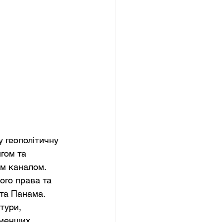
 геополітичну 
гом та 
м каналом. 
ого права та 
та Панама. 
тури, 
 менших 