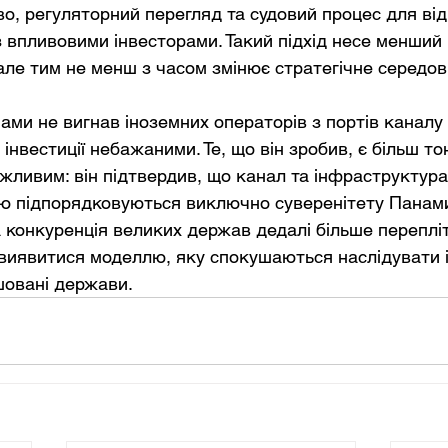
во, регуляторний перегляд та судовий процес для ві
з впливовими інвесторами. Такий підхід несе менший 
але тим не менш з часом змінює стратегічне середо
ми не вигнав іноземних операторів з портів каналу з
 інвестиції небажаними. Те, що він зробив, є більш тон
жливим: він підтвердив, що канал та інфраструктура,
ю підпорядковуються виключно суверенітету Панами.
а конкуренція великих держав дедалі більше переплі
иявитися моделлю, яку спокушаються наслідувати і
шовані держави.