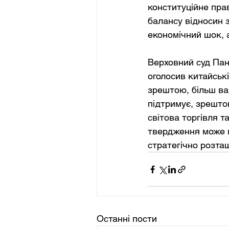
конституційне пра
балансу відносин 
економічний шок, 
Верховний суд Пана
оголосив китайські
зрештою, більш ва
підтримує, зрешто
світова торгівля т
твердження може в
стратегічно розта
Останні пости