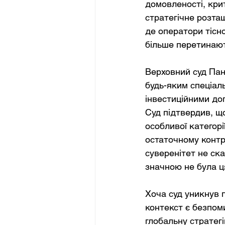
домовленості, кри
стратегічне розта
де оператори тісно
більше перетинаю
Верховний суд Пан
будь-яким спеціал
інвестиційними до
Суд підтвердив, щ
особливої категорі
остаточному контр
суверенітет не ск
значною не була ц
Хоча суд уникнув 
контекст є безпом
глобальну стратегі