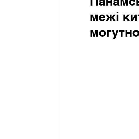
Панамсь
межі ки
могутно