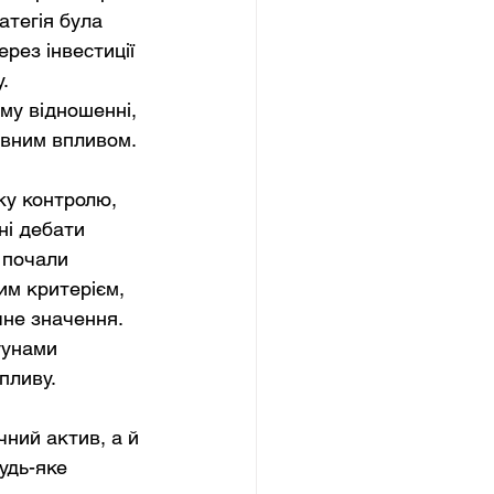
атегія була 
рез інвестиції 
. 
му відношенні, 
авним впливом.
у контролю, 
ні дебати 
 почали 
им критерієм, 
не значення. 
гунами 
пливу.
ний актив, а й 
удь-яке 