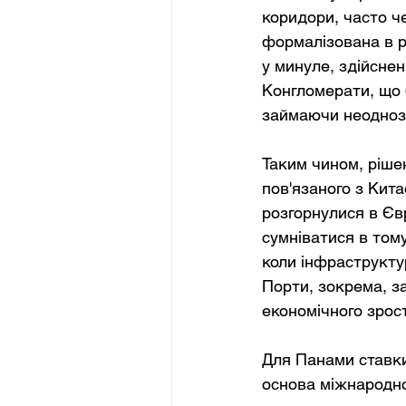
коридори, часто че
формалізована в ра
у минуле, здійснен
Конгломерати, що 
займаючи неодноз
Таким чином, ріше
пов'язаного з Кит
розгорнулися в Єв
сумніватися в том
коли інфраструкту
Порти, зокрема, з
економічного зрос
Для Панами ставки
основа міжнародної