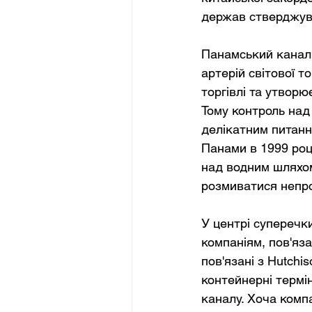
держав стверджува
Панамський канал 
артерій світової т
торгівлі та утвор
Тому контроль над
делікатним питанн
Панами в 1999 роц
над водним шляхом
розмиватися непро
У центрі суперечки
компаніям, пов'яза
пов'язані з Hutchi
контейнерні термін
каналу. Хоча компа