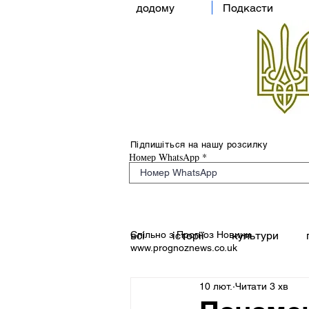
додому
Подкасти
Підпишіться на нашу розсилку
Номер WhatsApp
Спільно з Прогноз Новини
всі
історії
культури
www.prognoznews.co.uk
10 лют.
Читати 3 хв