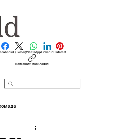
acebook
X (Twitter)
WhatsApp
LinkedIn
Pinterest
Копіювати посилання
ромада