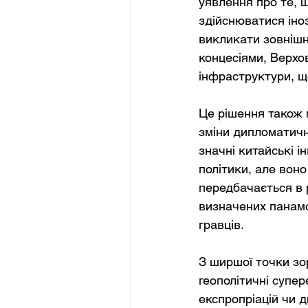
уявлення про те, 
здійснюватися іно
викликати зовнішн
концесіями, Верхо
інфраструктури, щ
Це рішення також 
зміни дипломатичн
значні китайські і
політики, але воно
передбачається в 
визначених панамс
гравців.
З ширшої точки зор
геополітичні супе
експропріацій чи 