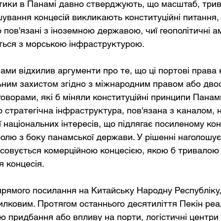
тики в Панамі давно стверджують, що масштаб, трива
шування концесій викликають конституційні питання,
 пов'язані з іноземною державою, чиї геополітичні амб
ться з морською інфраструктурою.
ами відхилив аргументи про те, що ці портові права
ьним захистом згідно з міжнародним правом або дво
говорами, які б міняли конституційні принципи Панам
о стратегічна інфраструктура, пов'язана з каналом, 
ї національних інтересів, що підлягає посиленому ко
олю з боку панамської держави. У рішенні наголошує
асовується комерційною концесією, якою б тривалою
я концесія.
прямого посилання на Китайську Народну Республіку,
илковим. Протягом останнього десятиліття Пекін реа
ю придбання або впливу на порти, логістичні центри 