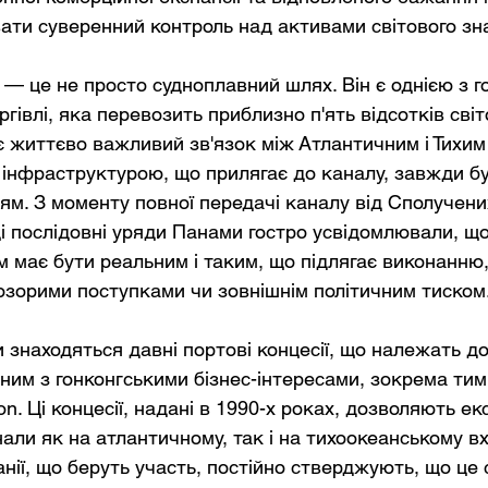
ти суверенний контроль над активами світового зн
— це не просто судноплавний шлях. Він є однією з г
оргівлі, яка перевозить приблизно п'ять відсотків світ
ює життєво важливий зв'язок між Атлантичним і Тихим
 інфраструктурою, що прилягає до каналу, завжди бу
ям. З моменту повної передачі каналу від Сполучени
і послідовні уряди Панами гостро усвідомлювали, що
 має бути реальним і таким, що підлягає виконанню,
зорими поступками чи зовнішнім політичним тиском
 знаходяться давні портові концесії, що належать до
ним з гонконгськими бізнес-інтересами, зокрема тим
son. Ці концесії, надані в 1990-х роках, дозволяють е
али як на атлантичному, так і на тихоокеанському вх
нії, що беруть участь, постійно стверджують, що це 