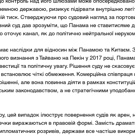
що контроль над його шлюзами може опосередковано
земною державою, ризикує підірвати внутрішню легіт
ій тиск. Стверджуючи про судовий нагляд за портов
вний суд дав зрозуміти, що Панама не ставитисяме д
о оточує канал, як до політично нейтральної нерухом
має наслідки для відносин між Панамою та Китаєм. 
ого визнання з Тайваню на Пекін у 2017 році, Панам
нвестиції та політичну увагу. Рішення суду не скасовує
 встановлює чіткі обмеження. Комерційна співпраця в
рішенні, але вона повинна діяти в рамках конституці
ьким законодавством, а не стратегічними уподобанн
у, цей випадок ілюструє повернення судів як арен, н
речки виражаються в правовій формі. Замість драмат
дипломатичних розривів, держави все частіше викор