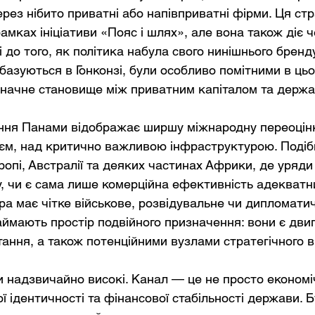
рез нібито приватні або напівприватні фірми. Ця стр
мках ініціативи «Пояс і шлях», але вона також діє че
і до того, як політика набула свого нинішнього бренду
базуються в Гонконзі, були особливо помітними в цьо
начне становище між приватним капіталом та держ
ння Панами відображає ширшу міжнародну переоцінк
аєм, над критично важливою інфраструктурою. Подіб
ропі, Австралії та деяких частинах Африки, де уряди
у, чи є сама лише комерційна ефективність адекватн
ра має чітке військове, розвідувальне чи дипломатич
аймають простір подвійного призначення: вони є дви
тання, а також потенційними вузлами стратегічного в
 надзвичайно високі. Канал — це не просто економіч
 ідентичності та фінансової стабільності держави. Б