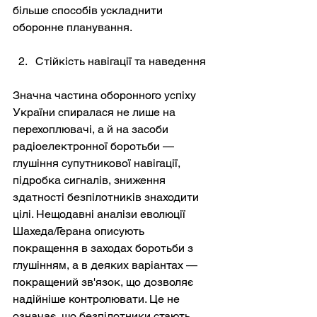
більше способів ускладнити 
оборонне планування.
Стійкість навігації та наведення
Значна частина оборонного успіху 
України спиралася не лише на 
перехоплювачі, а й на засоби 
радіоелектронної боротьби — 
глушіння супутникової навігації, 
підробка сигналів, зниження 
здатності безпілотників знаходити 
цілі. Нещодавні аналізи еволюції 
Шахеда/Герана описують 
покращення в заходах боротьби з 
глушінням, а в деяких варіантах — 
покращений зв'язок, що дозволяє 
надійніше контролювати. Це не 
означає, що безпілотники стають 