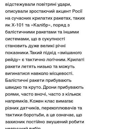
відстежували повітряні удари, 
описували зростаючий акцент Росії 
на сучасних крилатих ракетах, таких 
як Х-101 та «Калібр», поряд з 
балістичними ракетами та іншими 
системами, що в сукупності 
становить дуже великі річні 
показники. Такий підхід «змішаного 
рейду» є тактично логічним. Крилаті 
ракети летять низько та можуть 
вигинатися навколо місцевості. 
Балістичні ракети прибувають 
швидко та круто. Дрони прибувають 
роями, часто вночі, часто з кількох 
напрямків. Кожен клас вимагає 
різних датчиків, перехоплювачів та 
тактики боротьби, а це означає, що 
захисник постійно змушений робити 
незручний вибір.