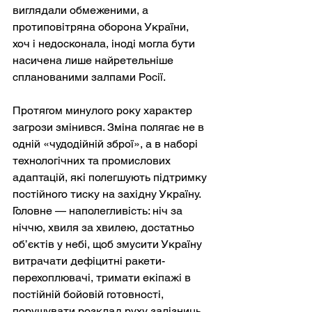
виглядали обмеженими, а 
протиповітряна оборона України, 
хоч і недосконала, іноді могла бути 
насичена лише найретельніше 
спланованими залпами Росії.
Протягом минулого року характер 
загрози змінився. Зміна полягає не в 
одній «чудодійній зброї», а в наборі 
технологічних та промислових 
адаптацій, які полегшують підтримку 
постійного тиску на західну Україну. 
Головне — наполегливість: ніч за 
ніччю, хвиля за хвилею, достатньо 
об’єктів у небі, щоб змусити Україну 
витрачати дефіцитні ракети-
перехоплювачі, тримати екіпажі в 
постійній бойовій готовності, 
порушувати розклад руху залізниць 