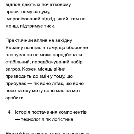
відповідають їх початковому 
проектному задуму, — 
імпровізований підхід, який, тим не 
менш, підтримує тиск.
Практичний вплив на західну 
Україну полягає в тому, що оборонне 
планування не може передбачати 
стабільний, передбачуваний набір 
загроз. Кожен місяць війни 
призводить до змін у тому, що 
прибуває — як воно літає, що воно 
несе та яку мету воно має на меті 
зробити.
Історія постачання компонентів 
— технологія як логістика
Якщо й існує якась тема, що пов'язує 