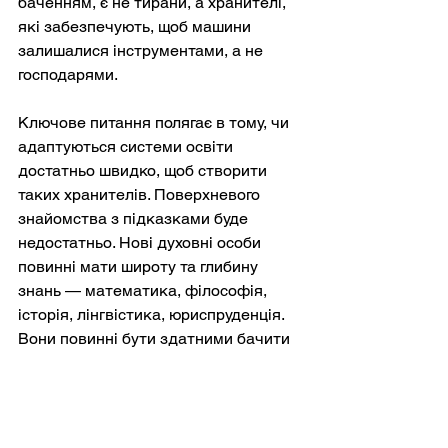
баченням, є не тирани, а хранителі, 
які забезпечують, щоб машини 
залишалися інструментами, а не 
господарями.
Ключове питання полягає в тому, чи 
адаптуються системи освіти 
достатньо швидко, щоб створити 
таких хранителів. Поверхневого 
знайомства з підказками буде 
недостатньо. Нові духовні особи 
повинні мати широту та глибину 
знань — математика, філософія, 
історія, лінгвістика, юриспруденція. 
Вони повинні бути здатними бачити 
зв'язки між різними галузями, 
оскільки моделі, які вони 
контролюють, функціонують у різних 
галузях.