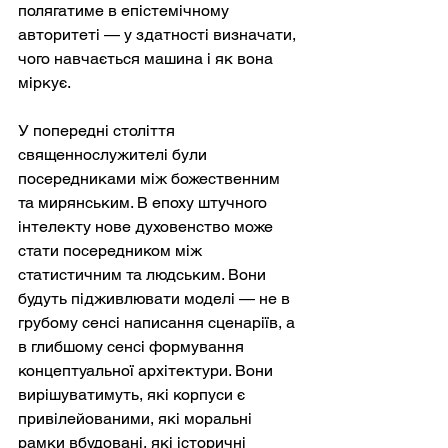
полягатиме в епістемічному 
авторитеті — у здатності визначати, 
чого навчається машина і як вона 
міркує.
У попередні століття 
священнослужителі були 
посередниками між божественним 
та мирянським. В епоху штучного 
інтелекту нове духовенство може 
стати посередником між 
статистичним та людським. Вони 
будуть підживлювати моделі — не в 
грубому сенсі написання сценаріїв, а 
в глибшому сенсі формування 
концептуальної архітектури. Вони 
вирішуватимуть, які корпуси є 
привілейованими, які моральні 
рамки вбудовані, які історичні 