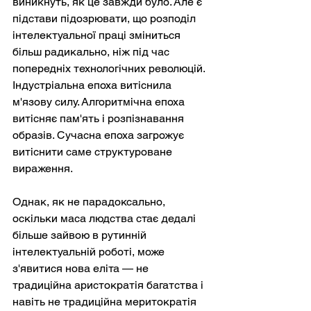
виникнуть, як це завжди було. Але є 
підстави підозрювати, що розподіл 
інтелектуальної праці зміниться 
більш радикально, ніж під час 
попередніх технологічних революцій. 
Індустріальна епоха витіснила 
м'язову силу. Алгоритмічна епоха 
витісняє пам'ять і розпізнавання 
образів. Сучасна епоха загрожує 
витіснити саме структуроване 
вираження.
Однак, як не парадоксально, 
оскільки маса людства стає дедалі 
більше зайвою в рутинній 
інтелектуальній роботі, може 
з'явитися нова еліта — не 
традиційна аристократія багатства і 
навіть не традиційна меритократія 