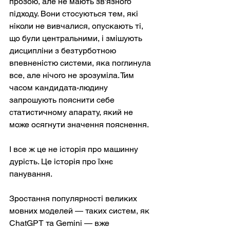
прозою, але не мають зв'язного 
підходу. Вони стосуються тем, які 
ніколи не вивчалися, опускають ті, 
що були центральними, і змішують 
дисципліни з безтурботною 
впевненістю системи, яка поглинула 
все, але нічого не зрозуміла. Тим 
часом кандидата-людину 
запрошують пояснити себе 
статистичному апарату, який не 
може осягнути значення пояснення.
І все ж це не історія про машинну 
дурість. Це історія про їхнє 
панування.
Зростання популярності великих 
мовних моделей — таких систем, як 
ChatGPT та Gemini — вже 