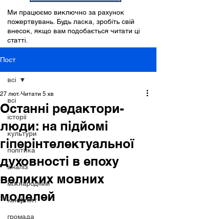
Ми працюємо виключно за рахунок
пожертвувань. Будь ласка, зробіть свій
внесок, якщо вам подобається читати ці
статті.
Пост
всі
27 лют.
Читати 5 хв
всі
Останні редактори-
історії
люди: на підйомі
культури
гіперінтелектуальної
політика
духовності в епоху
аналіз
великих мовних
міжнародний
моделей
конфлікт
громада