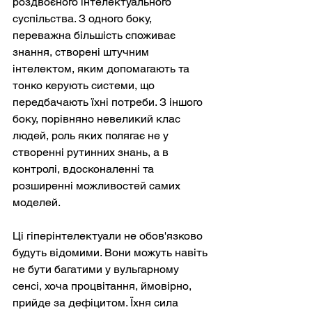
роздвоєного інтелектуального 
суспільства. З одного боку, 
переважна більшість споживає 
знання, створені штучним 
інтелектом, яким допомагають та 
тонко керують системи, що 
передбачають їхні потреби. З іншого 
боку, порівняно невеликий клас 
людей, роль яких полягає не у 
створенні рутинних знань, а в 
контролі, вдосконаленні та 
розширенні можливостей самих 
моделей.
Ці гіперінтелектуали не обов'язково 
будуть відомими. Вони можуть навіть 
не бути багатими у вульгарному 
сенсі, хоча процвітання, ймовірно, 
прийде за дефіцитом. Їхня сила 