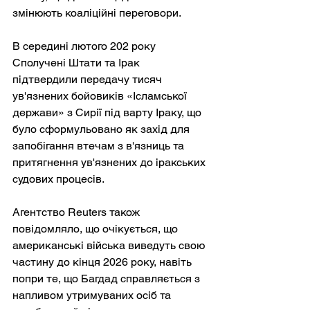
змінюють коаліційні переговори.
В середині лютого 202 року 
Сполучені Штати та Ірак 
підтвердили передачу тисяч 
ув'язнених бойовиків «Ісламської 
держави» з Сирії під варту Іраку, що 
було сформульовано як захід для 
запобігання втечам з в'язниць та 
притягнення ув'язнених до іракських 
судових процесів.
Агентство Reuters також 
повідомляло, що очікується, що 
американські війська виведуть свою 
частину до кінця 2026 року, навіть 
попри те, що Багдад справляється з 
напливом утримуваних осіб та 