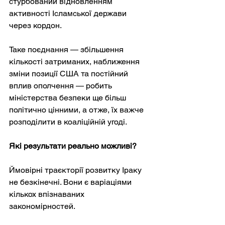
стурбований відновленням 
активності Ісламської держави 
через кордон.
Таке поєднання — збільшення 
кількості затриманих, наближення 
зміни позиції США та постійний 
вплив ополчення — робить 
міністерства безпеки ще більш 
політично цінними, а отже, їх важче 
розподілити в коаліційній угоді.
Які результати реально можливі?
Ймовірні траєкторії розвитку Іраку 
не безкінечні. Вони є варіаціями 
кількох впізнаваних 
закономірностей.