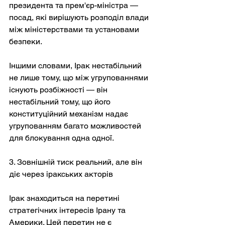
президента та прем'єр-міністра — 
посад, які вирішують розподіл влади 
між міністерствами та установами 
безпеки.
Іншими словами, Ірак нестабільний 
не лише тому, що між угрупованнями 
існують розбіжності — він 
нестабільний тому, що його 
конституційний механізм надає 
угрупованням багато можливостей 
для блокування одна одної.
3. Зовнішній тиск реальний, але він 
діє через іракських акторів
Ірак знаходиться на перетині 
стратегічних інтересів Ірану та 
Америки. Цей перетин не є 