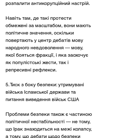
розпалити антикорупційний настрій.
Навіть там, де такі протести 
обмежені за масштабом, вони мають 
політичне значення, оскільки 
повертають у центр дебатів мову 
народного невдоволення — мову, 
якої бояться фракції, і яка заохочує 
як популістські жести, так і 
репресивні рефлекси.
5. Тиск з боку безпеки: утримувані 
війська Ісламської держави та 
питання виведення військ США
Проблеми безпеки також є частиною 
політичної нестабільності — не тому, 
що Ірак знаходиться на межі колапсу, 
а тому, що дебати щодо безпеки 