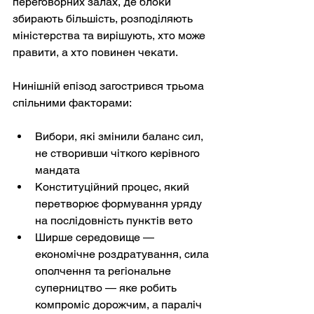
переговорних залах, де блоки 
збирають більшість, розподіляють 
міністерства та вирішують, хто може 
правити, а хто повинен чекати.
Нинішній епізод загострився трьома 
спільними факторами:
Вибори, які змінили баланс сил, 
не створивши чіткого керівного 
мандата
Конституційний процес, який 
перетворює формування уряду 
на послідовність пунктів вето
Ширше середовище — 
економічне роздратування, сила 
ополчення та регіональне 
суперництво — яке робить 
компроміс дорожчим, а параліч 