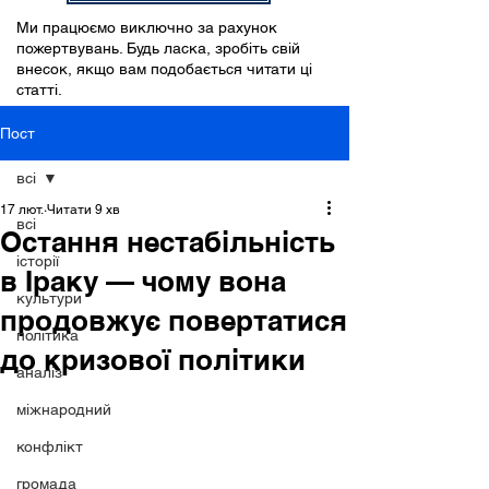
Ми працюємо виключно за рахунок
пожертвувань. Будь ласка, зробіть свій
внесок, якщо вам подобається читати ці
статті.
Пост
всі
17 лют.
Читати 9 хв
всі
Остання нестабільність
історії
в Іраку — чому вона
культури
продовжує повертатися
політика
до кризової політики
аналіз
міжнародний
конфлікт
громада