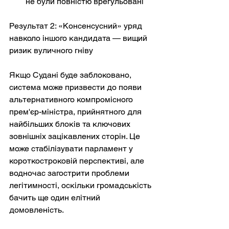
не були повністю врегульовані
Результат 2: «Консенсусний» уряд 
навколо іншого кандидата — вищий 
ризик вуличного гніву
Якщо Судані буде заблоковано, 
система може призвести до появи 
альтернативного компромісного 
прем'єр-міністра, прийнятного для 
найбільших блоків та ключових 
зовнішніх зацікавлених сторін. Це 
може стабілізувати парламент у 
короткостроковій перспективі, але 
водночас загострити проблеми 
легітимності, оскільки громадськість 
бачить ще один елітний 
домовленість.