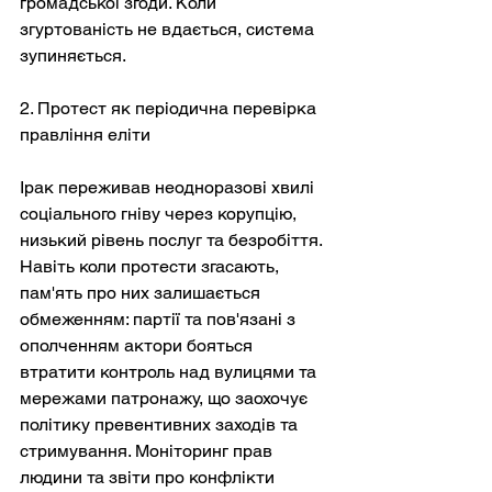
громадської згоди. Коли 
згуртованість не вдається, система 
зупиняється.
2. Протест як періодична перевірка 
правління еліти
Ірак переживав неодноразові хвилі 
соціального гніву через корупцію, 
низький рівень послуг та безробіття. 
Навіть коли протести згасають, 
пам'ять про них залишається 
обмеженням: партії та пов'язані з 
ополченням актори бояться 
втратити контроль над вулицями та 
мережами патронажу, що заохочує 
політику превентивних заходів та 
стримування. Моніторинг прав 
людини та звіти про конфлікти 