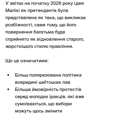
У звітах на початку 2026 року ідея 
Малікі як претендента була 
представлена як така, що викликає 
розбіжності, саме тому, що його 
повернення багатьма буде 
сприйнято як відновлення старого, 
жорсткішого стилю правління.
Що це означатиме:
Більш поляризована політика 
всередині шиїтських лав
Більша ймовірність протестів 
серед молодих іракців, які вже 
сумніваються, що вибори 
можуть щось змінити
Потенційне посилення 
державного контролю над 
активізмом та ЗМІ