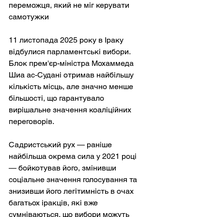
переможця, який не міг керувати 
самотужки
11 листопада 2025 року в Іраку 
відбулися парламентські вибори. 
Блок прем'єр-міністра Мохаммеда 
Шиа ас-Судані отримав найбільшу 
кількість місць, але значно менше 
більшості, що гарантувало 
вирішальне значення коаліційних 
переговорів.
Садристський рух — раніше 
найбільша окрема сила у 2021 році 
— бойкотував його, змінивши 
соціальне значення голосування та 
знизивши його легітимність в очах 
багатьох іракців, які вже 
сумніваються, що вибори можуть 