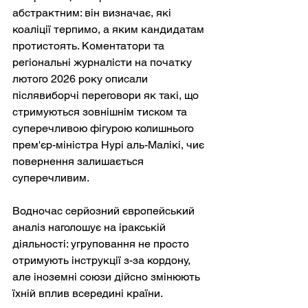
абстрактним: він визначає, які 
коаліції терпимо, а яким кандидатам 
протистоять. Коментатори та 
регіональні журналісти на початку 
лютого 2026 року описали 
післявиборчі переговори як такі, що 
стримуються зовнішнім тиском та 
суперечливою фігурою колишнього 
прем'єр-міністра Нурі аль-Малікі, чиє 
повернення залишається 
суперечливим.
Водночас серйозний європейський 
аналіз наголошує на іракській 
діяльності: угруповання не просто 
отримують інструкції з-за кордону, 
але іноземні союзи дійсно змінюють 
їхній вплив всередині країни.