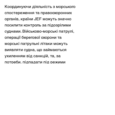
Координуючи діяльність з морського 
спостереження та правоохоронних 
органів, країни JEF можуть значно 
посилити контроль за підозрілими 
суднами. Військово-морські патрулі, 
операції берегової охорони та 
морські патрульні літаки можуть 
виявляти судна, що займаються 
ухиленням від санкцій, та, за 
потреби, підпадати під режими 
регуляторних перевірок.
На практиці це може включати цілий 
ряд заходів.
Органи влади можуть вимагати від 
суден, підозрюваних у порушенні 
санкцій, надання документації щодо 