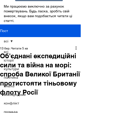
Ми працюємо виключно за рахунок
пожертвувань. Будь ласка, зробіть свій
внесок, якщо вам подобається читати ці
статті.
Пост
всі
13 бер.
Читати 5 хв
всі
Об'єднані експедиційні
історії
сили та війна на морі:
культури
спроба Великої Британії
політика
протистояти тіньовому
аналіз
флоту Росії
міжнародний
конфлікт
громада