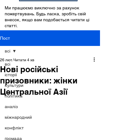
Ми працюємо виключно за рахунок
пожертвувань. Будь ласка, зробіть свій
внесок, якщо вам подобається читати ці
статті.
Пост
всі
26 лют.
Читати 4 хв
всі
Нові російські
історії
призовники: жінки
культури
Центральної Азії
політика
аналіз
міжнародний
конфлікт
громада