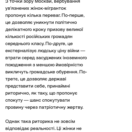
З точки зору Москви, вербування 
ув'язнених жінок-мігранток 
пропонує кілька переваг. По-перше, 
це дозволяє уникнути політично 
делікатного кроку призову великої 
кількості російських громадян 
середнього класу. По-друге, це 
екстерналізує людську ціну війни — 
втрати серед засуджених іноземного 
походження з меншою ймовірністю 
викличуть громадське обурення. По-
третє, це дозволяє державі 
представити себе, принаймні 
риторично, як таку, що пропонує 
спокуту — шанс спокутувати 
провину через патріотичну жертву.
Однак така риторика не зовсім 
відповідає реальності. Ці жінки не 