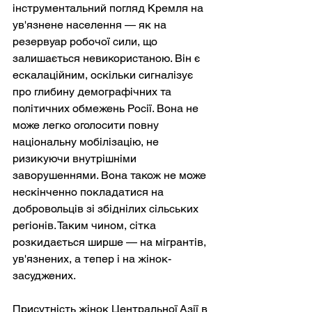
інструментальний погляд Кремля на 
ув'язнене населення — як на 
резервуар робочої сили, що 
залишається невикористаною. Він є 
ескалаційним, оскільки сигналізує 
про глибину демографічних та 
політичних обмежень Росії. Вона не 
може легко оголосити повну 
національну мобілізацію, не 
ризикуючи внутрішніми 
заворушеннями. Вона також не може 
нескінченно покладатися на 
добровольців зі збіднілих сільських 
регіонів. Таким чином, сітка 
розкидається ширше — на мігрантів, 
ув'язнених, а тепер і на жінок-
засуджених.
Присутність жінок Центральної Азії в 