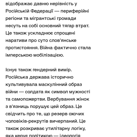
відображає давню нерівність у 
Російській Федерації — периферійні 
регіони та мігрантські громади 
несуть на собі основний тягар втрат. 
Це також ускладнює спрощені 
наративи про суто слов'янське 
протистояння. Війна фактично стала 
імперською мобілізацією.
Існує також гендерний вимір. 
Російська держава історично 
культивувала маскулінний образ 
війни — солдата як символ мужності 
та самопожертви. Вербування жінок 
з в'язниць порушує цей образ. Це 
свідчить про те, що резерв охочих 
чоловіків-рекрутів вичерпаний. Це 
також розкриває утилітарну логіку, 
яка керує політикою — ідеологія 