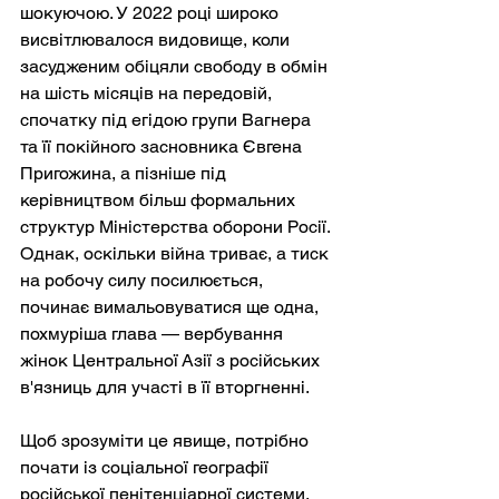
шокуючою. У 2022 році широко 
висвітлювалося видовище, коли 
засудженим обіцяли свободу в обмін 
на шість місяців на передовій, 
спочатку під егідою групи Вагнера 
та її покійного засновника Євгена 
Пригожина, а пізніше під 
керівництвом більш формальних 
структур Міністерства оборони Росії. 
Однак, оскільки війна триває, а тиск 
на робочу силу посилюється, 
починає вимальовуватися ще одна, 
похмуріша глава — вербування 
жінок Центральної Азії з російських 
в'язниць для участі в її вторгненні.
Щоб зрозуміти це явище, потрібно 
почати із соціальної географії 
російської пенітенціарної системи. 