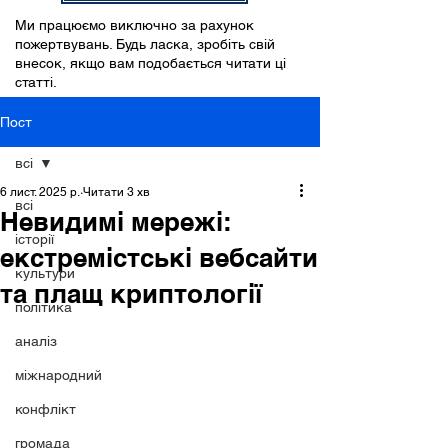
Ми працюємо виключно за рахунок
пожертвувань. Будь ласка, зробіть свій
внесок, якщо вам подобається читати ці
статті.
Пост
всі
6 лист. 2025 р.
Читати 3 хв
всі
Невидимі мережі:
історії
екстремістські вебсайти
культури
та плащ криптології
політика
аналіз
міжнародний
конфлікт
громада