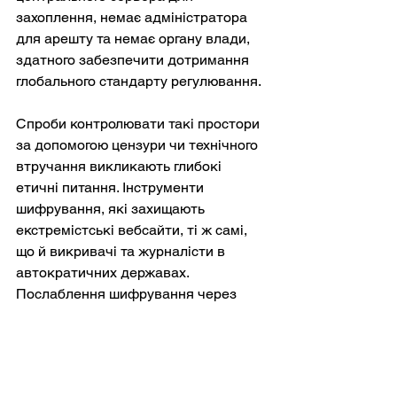
захоплення, немає адміністратора 
для арешту та немає органу влади, 
здатного забезпечити дотримання 
глобального стандарту регулювання.
Спроби контролювати такі простори 
за допомогою цензури чи технічного 
втручання викликають глибокі 
етичні питання. Інструменти 
шифрування, які захищають 
екстремістські вебсайти, ті ж самі, 
що й викривачі та журналісти в 
автократичних державах. 
Послаблення шифрування через 
бекдори ризикує підірвати 
громадянські свободи для мільярдів. 
Проте повна бездіяльність дозволяє 
екстремістським ідеологіям 