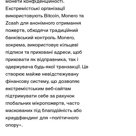
монети конфіденційності. 
Екстремістські організації 
використовують Bitcoin, Monero та 
Zcash для анонімного отримання 
пожертв, обходячи традиційний 
банківський контроль. Monero, 
зокрема, використовує кільцеві 
підписи та приховані адреси, щоб 
приховати як відправника, так і 
одержувача будь-якої транзакції. Це 
створює майже невідстежувану 
фінансову систему, що дозволяє 
екстремістським веб-сайтам 
підтримувати себе за рахунок 
глобальних мікропожертв, часто 
маскованих під благодійність або 
краудфандинг для «політичного 
опору».