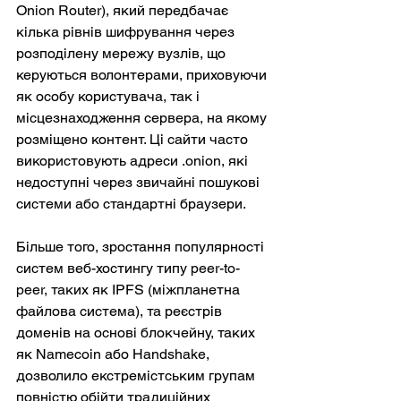
Onion Router), який передбачає 
кілька рівнів шифрування через 
розподілену мережу вузлів, що 
керуються волонтерами, приховуючи 
як особу користувача, так і 
місцезнаходження сервера, на якому 
розміщено контент. Ці сайти часто 
використовують адреси .onion, які 
недоступні через звичайні пошукові 
системи або стандартні браузери.
Більше того, зростання популярності 
систем веб-хостингу типу peer-to-
peer, таких як IPFS (міжпланетна 
файлова система), та реєстрів 
доменів на основі блокчейну, таких 
як Namecoin або Handshake, 
дозволило екстремістським групам 
повністю обійти традиційних 