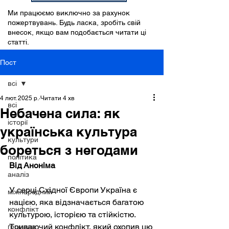
Ми працюємо виключно за рахунок
пожертвувань. Будь ласка, зробіть свій
внесок, якщо вам подобається читати ці
статті.
Пост
всі
4 лют. 2025 р.
Читати 4 хв
всі
Небачена сила: як
історії
українська культура
культури
бореться з негодами
політика
Від Аноніма
аналіз
У серці Східної Європи Україна є 
міжнародний
нацією, яка відзначається багатою 
конфлікт
культурою, історією та стійкістю. 
Триваючий конфлікт, який охопив цю 
громада