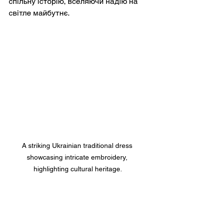
спільну історію, вселяючи надію на 
світле майбутнє.
A striking Ukrainian traditional dress 
showcasing intricate embroidery, 
highlighting cultural heritage.