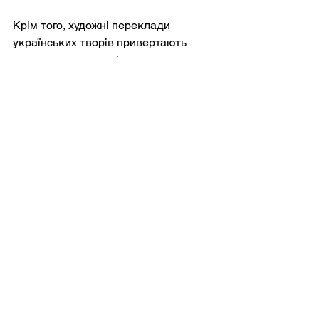
Крім того, художні переклади 
українських творів привертають 
увагу, що дозволяє іноземним 
читачам познайомитися з історіями 
та історіями, які формують сучасну 
ідентичність. Ця культурна 
дипломатія сприяє розумінню та 
підкреслює стійкий дух нації, яка 
бореться з труднощами.
Надія на майбутнє
Незважаючи на триваючі 
потрясіння, стійкість української 
культури є обіцянкою повного надії 