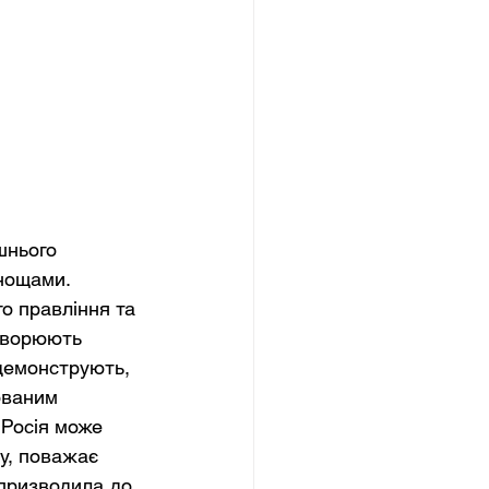
шнього 
нощами. 
о правління та 
творюють 
демонструють, 
ованим 
 Росія може 
у, поважає 
 призводила до 