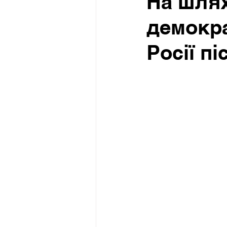
На шлях
демокра
Росії п