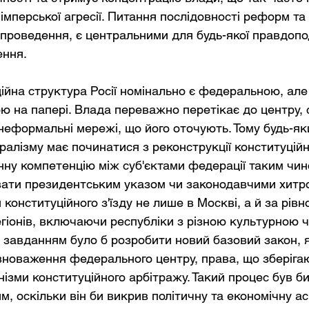
 імперської агресії. Питання послідовності реформ та 
 проведення, є центральними для будь-якої правдопод
ення.
ійна структура Росії номінально є федеральною, але
ою на папері. Влада переважно перетікає до центру,
неформальні мережі, що його оточують. Тому будь-як
алізму має починатися з реконструкції конституційн
ну компетенцію між суб'єктами федерації таким чино
вати президентським указом чи законодавчими хитр
конституційного з'їзду не лише в Москві, а й за рівно
гіонів, включаючи республіки з різною культурною 
м завданням було б розробити новий базовий закон, я
новаження федерального центру, права, що зберігаю
нізми конституційного арбітражу. Такий процес був би
, оскільки він би викрив політичну та економічну ас