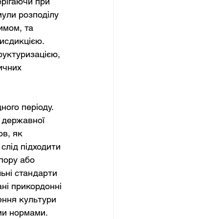
рігаючи при 
ули розподілу 
имом, та 
исдикцією. 
руктуризацією, 
ичних 
ого періоду. 
 державної 
в, як 
слід підходити 
пору або 
ьні стандарти 
ані прикордонні 
ення культури 
ми нормами.