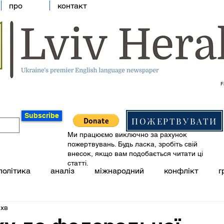
про
контакт
F
Subscribe
ПОЖЕРТВУВАТИ
Ми працюємо виключно за рахунок
пожертвувань. Будь ласка, зробіть свій
внесок, якщо вам подобається читати ці
статті.
політика
аналіз
міжнародний
конфлікт
г
 хв