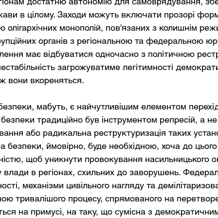
гіонам достатню автономію для самоврядування, збе
жави в цілому. Заходи можуть включати прозорі форм
ію олігархічних монополій, пов'язаних з колишнім реж
упційних органів з регіональною та федеральною юр
лення має відбуватися одночасно з політичною рест
нестабільність загрожуватиме легітимності демократ
іж вони вкореняться.
езпеки, мабуть, є найчутливішим елементом перехідн
 безпеки традиційно був інструментом репресій, а не
ання або радикальна реструктуризація таких устано
 безпеки, ймовірно, буде необхідною, хоча до цього 
істю, щоб уникнути провокування насильницького о
 влади в регіонах, схильних до заворушень. Федерал
ності, механізми цивільного нагляду та демілітаризов
ною тривалішого процесу, спрямованого на перетвор
ться на примусі, на таку, що сумісна з демократични