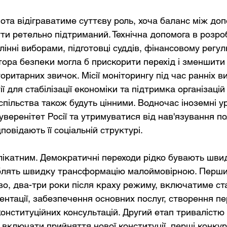
ота відіграватиме суттєву роль, хоча баланс між доп
ти ретельно підтриманий. Технічна допомога в розроб
лінні виборами, підготовці суддів, фінансовому регул
ора безпеки могла б прискорити перехід і зменшити
ритарних звичок. Місії моніторингу під час ранніх ви
ії для стабілізації економіки та підтримка організацій
пільства також будуть цінними. Водночас іноземні у
веренітет Росії та утримуватися від нав'язування по
повідають її соціальній структурі.
лікатним. Демократичні переходи рідко бувають швид
блять швидку трансформацію малоймовірною. Перший
о, два-три роки після краху режиму, включатиме стаб
нтації, забезпечення основних послуг, створення пе
онституційних консультацій. Другий етап тривалістю в
 включати прийняття нової конституції, перші конкур