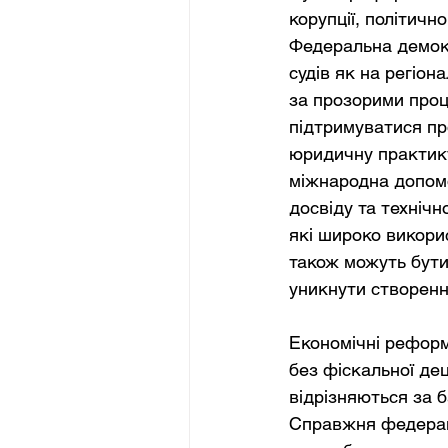
корупції, політичн
Федеральна демокр
судів як на регіон
за прозорими проц
підтримуватися пр
юридичну практику
міжнародна допомо
досвіду та техніч
які широко викори
також можуть бути
уникнути створенн
Економічні реформ
без фіскальної дец
відрізняються за 
Справжня федераці