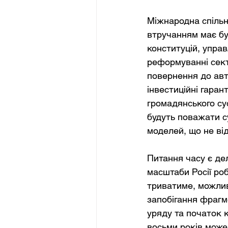
Міжнародна спільн
втручанням має бу
конституцій, управ
реформуванні сект
повернення до авто
інвестиційні гарант
громадянського сус
будуть поважати су
моделей, що не від
Питання часу є де
масштаби Росії ро
триватиме, можлив
запобігання фрагме
уряду та початок к
восьми років може