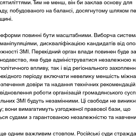
ятиліттями. Тим не менш, він би заклав основу для 
ду, побудованого на балансі, досягнутому шляхом пер
щині.
 реформи повинні бути масштабними. Виборча система
аніпуляціями, дискваліфікацією кандидатів від опоз
ежності ЗМІ. Перехідний орган влади повинен буде з
нодавство, яке буде адмініструватися незалежною ко
олітичного впливу, так і від регіонального захоплення
ехідного періоду включати невелику меншість міжна
езпечення довіри та надання технічних рекомендацій
 відновлення роботи організацій громадянського сусп
ільних ЗМІ будуть незамінними. Ці свободи не виникн
у; вони вимагатимуть узгодженої правової бази, що 
ься судами з гарантованою незалежністю та навчен
ще одним важливим стовпом. Російські суди стражда