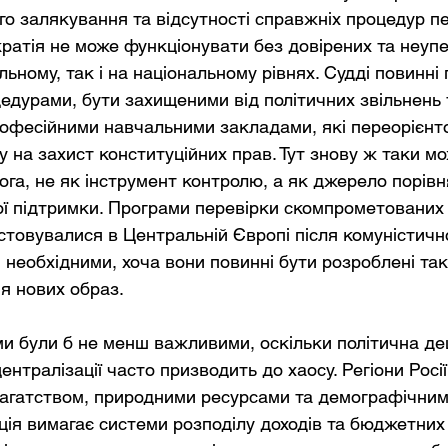
ого залякування та відсутності справжніх процедур пе
атія не може функціонувати без довірених та неуп
альному, так і на національному рівнях. Судді повинні
едурами, бути захищеними від політичних звільнень 
офесійними навчальними закладами, які переорієнт
 на захист конституційних прав. Тут знову ж таки мо
га, не як інструмент контролю, а як джерело порівн
ної підтримки. Програми перевірки скомпрометованих 
стовувалися в Центральній Європі після комуністично
 необхідними, хоча вони повинні бути розроблені та
я нових образ.
и були б не менш важливими, оскільки політична де
ентралізації часто призводить до хаосу. Регіони Росі
багатством, природними ресурсами та демографічним
я вимагає системи розподілу доходів та бюджетних 