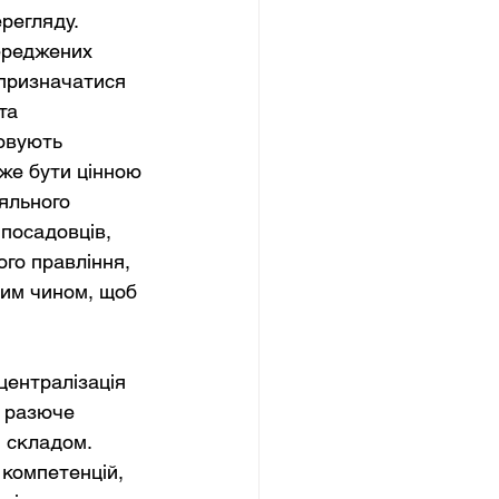
регляду. 
ереджених 
 призначатися 
та 
овують 
же бути цінною 
яльного 
посадовців, 
го правління, 
ким чином, щоб 
централізація 
ї разюче 
 складом. 
компетенцій, 