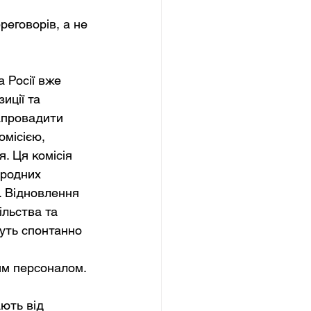
еговорів, а не 
 Росії вже 
иції та 
апровадити 
місією, 
. Ця комісія 
родних 
. Відновлення 
ільства та 
уть спонтанно 
им персоналом.
ють від 