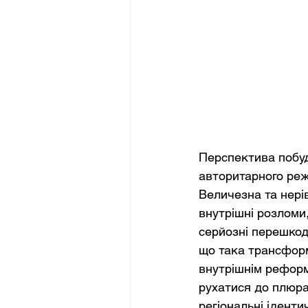
Перспектива побуд
авторитарного реж
Величезна та нерів
внутрішні розломи
серйозні перешкод
що така трансфор
внутрішнім реформа
рухатися до плюра
регіональні іденти