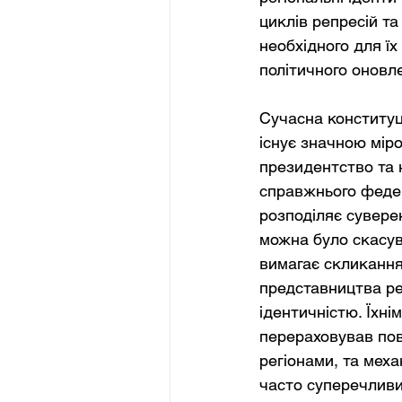
циклів репресій та
необхідного для їх
політичного оновл
Сучасна конституц
існує значною мір
президентство та 
справжнього федер
розподіляє суверен
можна було скасу
вимагає скликання 
представництва ре
ідентичністю. Їхні
перераховував пов
регіонами, та меха
часто суперечливим