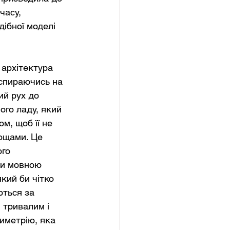
часу, 
ібної моделі 
 архітектура 
 спираючись на 
ий рух до 
ого ладу, який 
м, щоб її не 
ощами. Це 
го 
чи мовною 
кий би чітко 
ться за 
 тривалим і 
иметрію, яка 