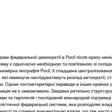
ови федеральної демократії в Росії після краху нині
иму є одночасно необхідною та пов'язаною зі склад
номірна географія Росії, її спадщина централізованог
, які неминуче наслідуватимуть розпад автократії, с
и. Однак поставторитарні переходи в інших країнах 
мація не є неможливою. Завдяки ретельно структур
м та терплячій і послідовній міжнародній підтримці
лістичної федеральної системи, яка розподіляє влад
чності та стримує концентрацію влади, що так часто