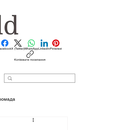
acebook
X (Twitter)
WhatsApp
LinkedIn
Pinterest
Копіювати посилання
ромада