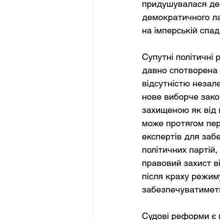
придушувалася дес
демократичного ла
на імперській спад
Супутні політичні
давно спотворена м
відсутністю незал
нове виборче зако
захищеною як від п
може протягом пер
експертів для заб
політичних партій,
правовий захист в
після краху режим
забезпечуватимет
Судові реформи є 