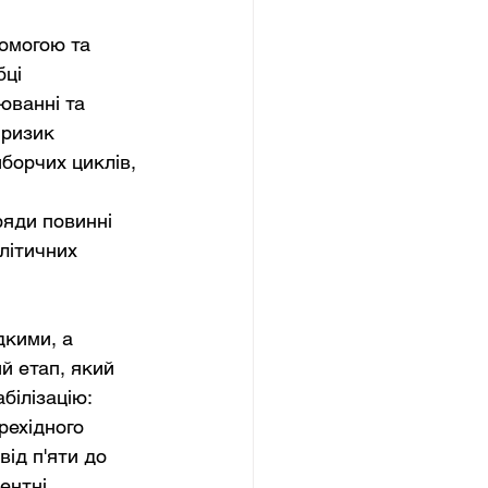
омогою та 
ці 
юванні та 
 ризик 
борчих циклів, 
 
ряди повинні 
літичних 
кими, а 
 етап, який 
ілізацію: 
рехідного 
ід п'яти до 
ентні 