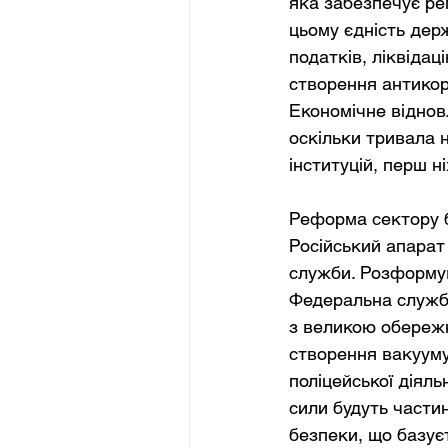
яка забезпечує ре
цьому єдність дер
податків, ліквідац
створення антикор
Економічне віднов
оскільки тривала 
інституцій, перш н
Реформа сектору б
Російський апарат
служби. Розформув
Федеральна служба
з великою обережн
створення вакууму
поліцейської діяль
сили будуть части
безпеки, що базує