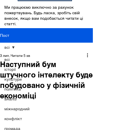
Ми працюємо виключно за рахунок
пожертвувань. Будь ласка, зробіть свій
внесок, якщо вам подобається читати ці
статті.
Пост
всі
3 лип.
Читати 5 хв
всі
Наступний бум
історії
штучного інтелекту буде
культури
побудовано у фізичній
політика
економіці
аналіз
міжнародний
конфлікт
громада