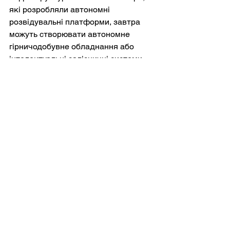
які розробляли автономні 
розвідувальні платформи, завтра 
можуть створювати автономне 
гірничодобувне обладнання або 
інтелектуальні залізничні системи.
Тим не менш, обережність 
залишається важливою. Фізичний ШІ 
несе ризики, яких немає в суто 
цифрових системах. Помилковий 
чат-бот може дати неправильну 
відповідь. Автономний кран, 
хімічний завод або вантажний поїзд, 
які приймають неправильне 
рішення, можуть спричинити 
катастрофічні збитки. Тому інженерія 
безпеки, регуляторний нагляд та 
людський нагляд залишаються 