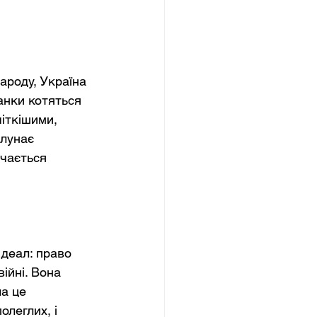
ароду, Україна 
танки котяться 
іткішими, 
 лунає 
чається 
ідеал: право 
ійні. Вона 
а це 
леглих, і 