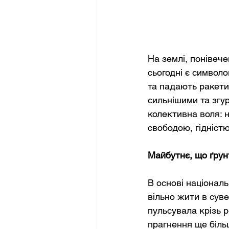
На землі, понівече
сьогодні є символо
та падають ракети
сильнішими та згур
колективна воля: 
свободою, гідніст
Майбутнє, що ґрунт
В основі національ
вільно жити в суве
пульсувала крізь р
прагнення ще більш