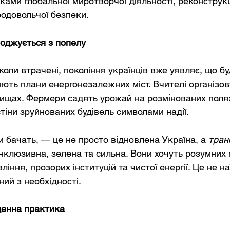
ами глобальної миротворчої діяльності, реконструкці
родовольчої безпеки.
роджується з попелу
оли втрачені, покоління українців вже уявляє, що буд
ють плани енергонезалежних міст. Вчителі організо
ищах. Фермери садять урожай на розмінованих поля
іни зруйнованих будівель символами надії.
и бачать, — це не просто відновлена Україна, а
тран
інклюзивна, зелена та сильна. Вони хочуть розумних м
іння, прозорих інституцій та чистої енергії. Це не на
ий з необхідності.
денна практика