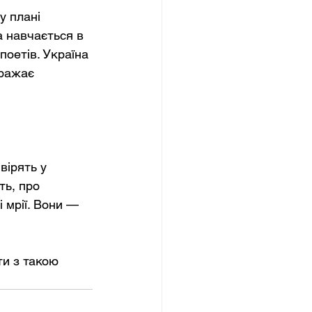
у плані 
а навчається в 
 поетів. Україна 
бражає 
вірять у 
ть, про 
 мрії. Вони — 
ти з такою 