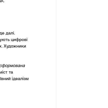
ї, 
е далі. 
вують цифрові 
х. Художники 
сформована
іст та 
ївний ідеалізм 