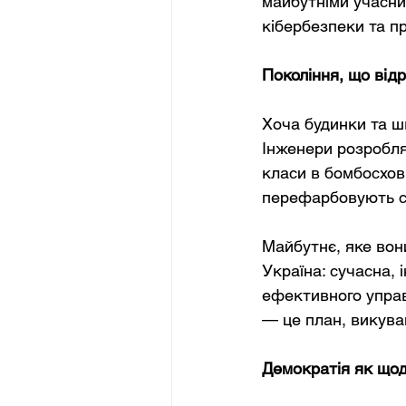
майбутніми учасник
кібербезпеки та п
Покоління, що від
Хоча будинки та шк
Інженери розробля
класи в бомбосхов
перефарбовують ст
Майбутнє, яке вон
Україна: сучасна, 
ефективного управл
— це план, викуван
Демократія як що