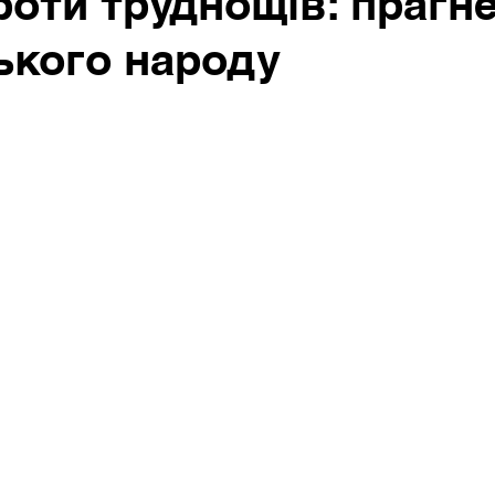
роти труднощів: прагн
ького народу