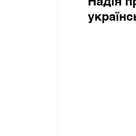
Надія п
українс