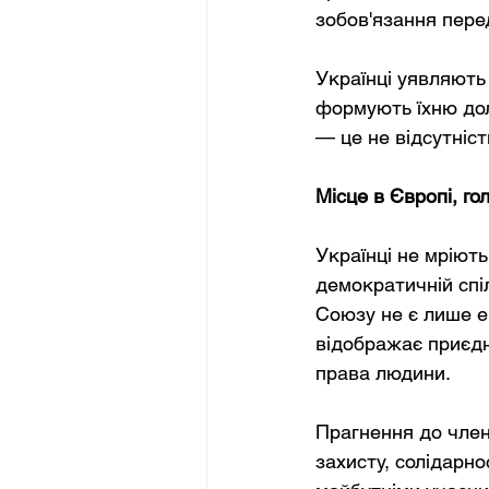
зобов'язання пере
Українці уявляють с
формують їхню дол
— це не відсутніст
Місце в Європі, гол
Українці не мріють
демократичній спі
Союзу не є лише е
відображає приєдна
права людини.
Прагнення до член
захисту, солідарно