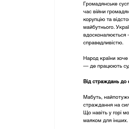
Громадянське суспі
час війни громадян
корупцію та відст
майбутнього. Украї
вдосконалюється —
справедливістю.
Народ країни хоче 
— де працюють суд
Від страждань до 
Мабуть, найпотужн
страждання на силу
Що навіть у горі м
маяком для інших.