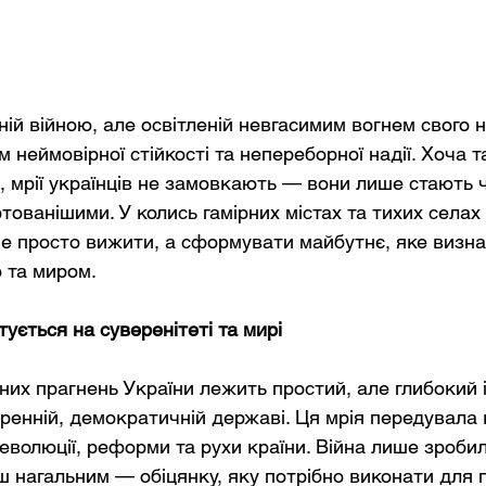
ній війною, але освітленій невгасимим вогнем свого н
м неймовірної стійкості та непереборної надії. Хоча 
, мрії українців не замовкають — вони лише стають ч
тованішими. У колись гамірних містах та тихих селах
не просто вижити, а сформувати майбутнє, яке визна
ю та миром.
ується на суверенітеті та мирі
них прагнень України лежить простий, але глибокий 
ренній, демократичній державі. Ця мрія передувала в
еволюції, реформи та рухи країни. Війна лише зробил
 нагальним — обіцянку, яку потрібно виконати для по