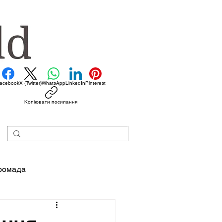
acebook
X (Twitter)
WhatsApp
LinkedIn
Pinterest
Копіювати посилання
ромада