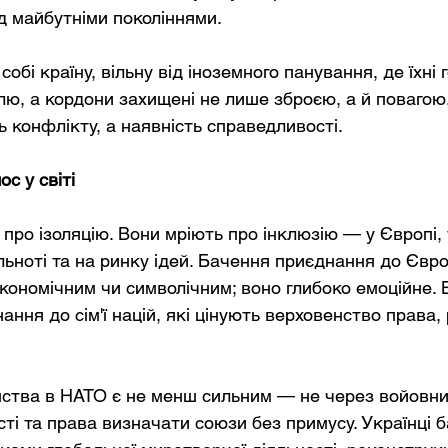
д майбутніми поколіннями.
обі країну, вільну від іноземного панування, де їхні 
ю, а кордони захищені не лише зброєю, а й повагою.
ь конфлікту, а наявність справедливості.
ос у світі
 про ізоляцію. Вони мріють про інклюзію — у Європі, у
льноті та на ринку ідей. Бачення приєднання до Євро
кономічним чи символічним; воно глибоко емоційне. 
ння до сім'ї націй, які цінують верховенство права, р
ства в НАТО є не менш сильним — не через войовнич
сті та права визначати союзи без примусу. Українці б