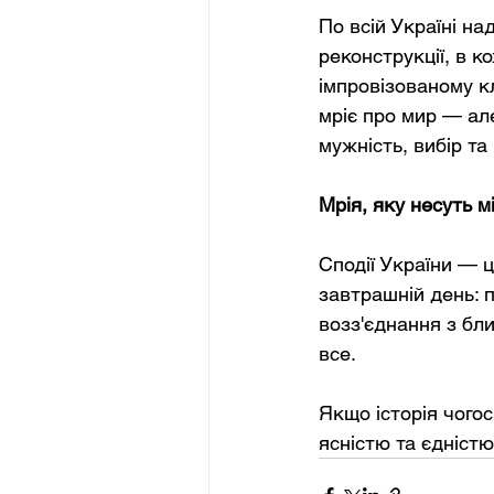
По всій Україні на
реконструкції, в к
імпровізованому кла
мріє про мир — але
мужність, вибір та
Мрія, яку несуть м
Сподії України — ц
завтрашній день: п
возз'єднання з бли
все.
Якщо історія чогос
ясністю та єдністю