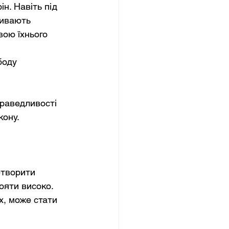
н. Навіть під 
ривають 
ою їхнього 
боду 
праведливості 
кону.
етворити 
ояти високо. 
х, може стати 