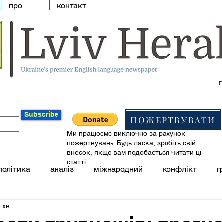
про
контакт
F
Subscribe
ПОЖЕРТВУВАТИ
Ми працюємо виключно за рахунок
пожертвувань. Будь ласка, зробіть свій
внесок, якщо вам подобається читати ці
статті.
політика
аналіз
міжнародний
конфлікт
г
 хв