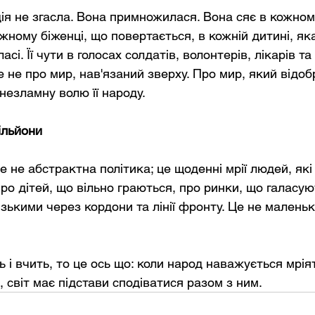
дія не згасла. Вона примножилася. Вона сяє в кожном
ожному біженці, що повертається, в кожній дитині, як
сі. Її чути в голосах солдатів, волонтерів, лікарів та
 не про мир, нав'язаний зверху. Про мир, який відо
 незламну волю її народу.
ільйони
е не абстрактна політика; це щоденні мрії людей, які 
ро дітей, що вільно граються, про ринки, що галасую
зькими через кордони та лінії фронту. Це не маленькі
ь і вчить, то це ось що: коли народ наважується мрія
, світ має підстави сподіватися разом з ним.