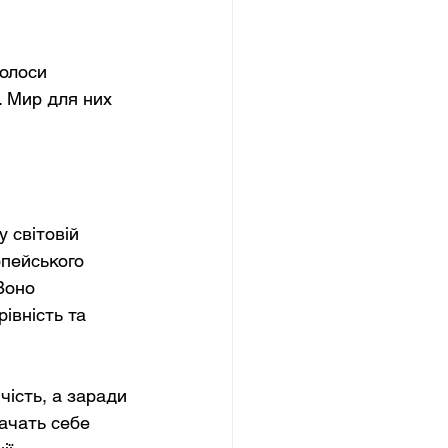
голоси 
 Мир для них 
 світовій 
пейського 
Воно 
івність та 
ість, а заради 
ачать себе 