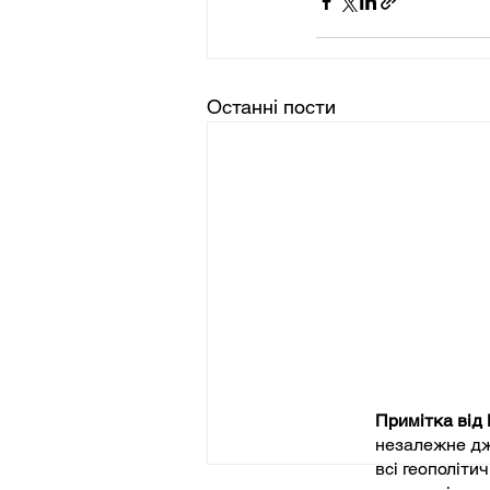
Останні пости
Примітка від
незалежне дже
всі геополіти