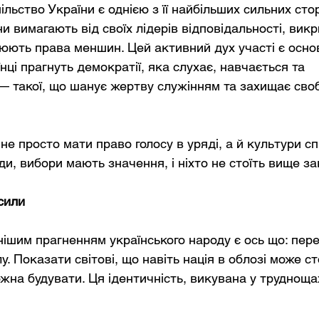
льство України є однією з її найбільших сильних сторі
и вимагають від своїх лідерів відповідальності, вик
оюють права меншин. Цей активний дух участі є основ
нці прагнуть демократії, яка слухає, навчається та 
 такої, що шанує жертву служінням та захищає сво
не просто мати право голосу в уряді, а й культури с
и, вибори мають значення, і ніхто не стоїть вище за
сили
ішим прагненням українського народу є ось що: пер
. Показати світові, що навіть нація в облозі може ст
ожна будувати. Ця ідентичність, викувана у трудноща